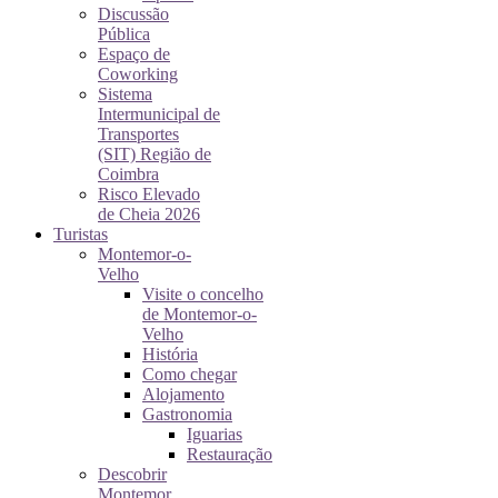
Discussão
Pública
Espaço de
Coworking
Sistema
Intermunicipal de
Transportes
(SIT) Região de
Coimbra
Risco Elevado
de Cheia 2026
Turistas
Montemor-o-
Velho
Visite o concelho
de Montemor-o-
Velho
História
Como chegar
Alojamento
Gastronomia
Iguarias
Restauração
Descobrir
Montemor