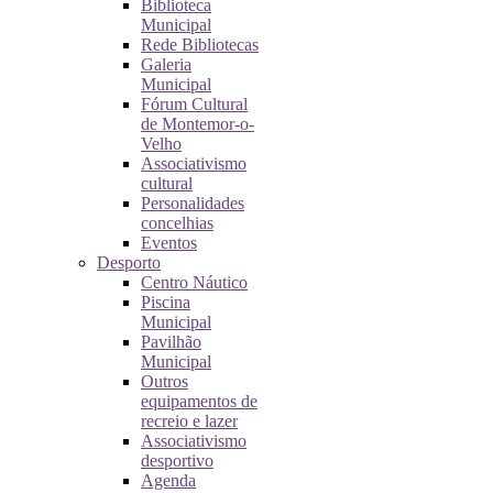
Biblioteca
Municipal
Rede Bibliotecas
Galeria
Municipal
Fórum Cultural
de Montemor-o-
Velho
Associativismo
cultural
Personalidades
concelhias
Eventos
Desporto
Centro Náutico
Piscina
Municipal
Pavilhão
Municipal
Outros
equipamentos de
recreio e lazer
Associativismo
desportivo
Agenda