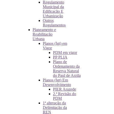
Regulamento
Municipal da
Edificação E
Urbanização
Outros
Regulamentos
Planeamento e
Reabilitação
Urbana
Planos (Igt) em
Vigor
PDM em vigor
PP PLIA
Plano de
Ordenamento da
Reserva Natural
do Paul de Arzila
Planos (Igt) Em
Desenvolvimento
PIER Arazede
2.ª Revisão do
PDM
1ª alteração da
Delimitação da
REN