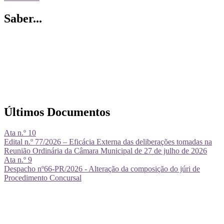
Saber...
Últimos Documentos
Ata n.º 10
Edital n.º 77/2026 – Eficácia Externa das deliberações tomadas na
Reunião Ordinária da Câmara Municipal de 27 de julho de 2026
Ata n.º 9
Despacho nº66-PR/2026 - Alteração da composição do júri de
Procedimento Concursal