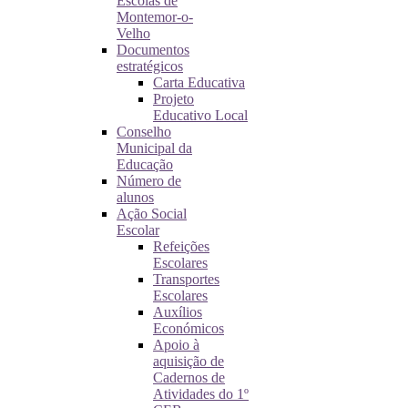
Escolas de
Montemor-o-
Velho
Documentos
estratégicos
Carta Educativa
Projeto
Educativo Local
Conselho
Municipal da
Educação
Número de
alunos
Ação Social
Escolar
Refeições
Escolares
Transportes
Escolares
Auxílios
Económicos
Apoio à
aquisição de
Cadernos de
Atividades do 1º