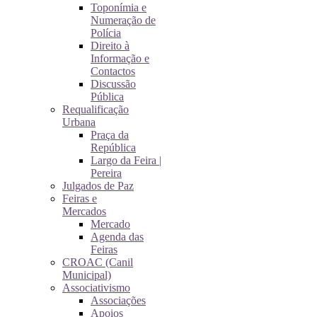
Toponímia e
Numeração de
Polícia
Direito à
Informação e
Contactos
Discussão
Pública
Requalificação
Urbana
Praça da
República
Largo da Feira |
Pereira
Julgados de Paz
Feiras e
Mercados
Mercado
Agenda das
Feiras
CROAC (Canil
Municipal)
Associativismo
Associações
Apoios