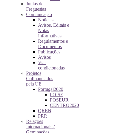
Juntas de
Freguesias
Comunicação
Notícias
Avisos, Editais e
Notas
Informativas
Regulamentos e
Documentos
Publicações
Avisos
Vias
condicionadas
Projetos
Cofinanciados
pela UE
Portugal2020
POISE
POSEUR
CENTRO2020
QREN
PRR
Relações
Internacionais /
Geminações