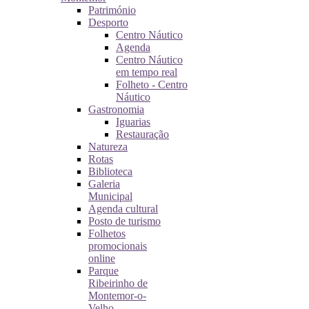
Património
Desporto
Centro Náutico
Agenda
Centro Náutico
em tempo real
Folheto - Centro
Náutico
Gastronomia
Iguarias
Restauração
Natureza
Rotas
Biblioteca
Galeria
Municipal
Agenda cultural
Posto de turismo
Folhetos
promocionais
online
Parque
Ribeirinho de
Montemor-o-
Velho