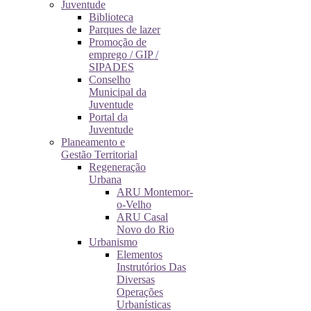
Juventude
Biblioteca
Parques de lazer
Promoção de
emprego / GIP /
SIPADES
Conselho
Municipal da
Juventude
Portal da
Juventude
Planeamento e
Gestão Territorial
Regeneração
Urbana
ARU Montemor-
o-Velho
ARU Casal
Novo do Rio
Urbanismo
Elementos
Instrutórios Das
Diversas
Operações
Urbanísticas