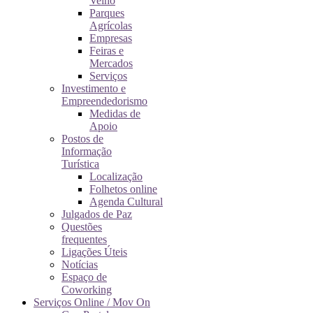
Velho
Parques
Agrícolas
Empresas
Feiras e
Mercados
Serviços
Investimento e
Empreendedorismo
Medidas de
Apoio
Postos de
Informação
Turística
Localização
Folhetos online
Agenda Cultural
Julgados de Paz
Questões
frequentes
Ligações Úteis
Notícias
Espaço de
Coworking
Serviços Online / Mov On