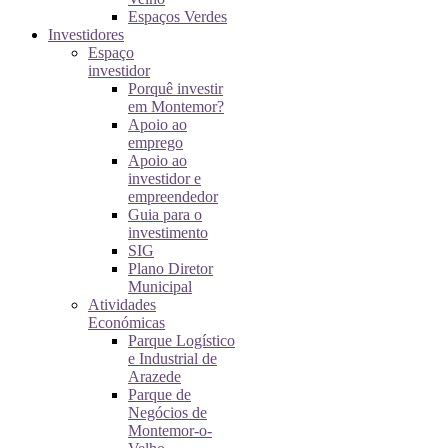
Espaços Verdes
Investidores
Espaço
investidor
Porquê investir
em Montemor?
Apoio ao
emprego
Apoio ao
investidor e
empreendedor
Guia para o
investimento
SIG
Plano Diretor
Municipal
Atividades
Económicas
Parque Logístico
e Industrial de
Arazede
Parque de
Negócios de
Montemor-o-