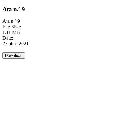
Ata n.º 9
Ata n.º 9
File Size:
1.11 MB
Date:
23 abril 2021