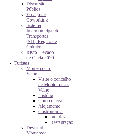
Discussão
Pública
Espaço de
Coworking
Sistema
Intermunicipal de
Transportes
(SIT) Região de
Coimbra
Risco Elevado
de Cheia 2026
Turistas
Montemor-o-
Velho
Visite o concelho
de Montemor-o-
Velho
História
Como chegar
Alojamento
Gastronomia
Iguarias
Restauração
Descobrir
Montemor