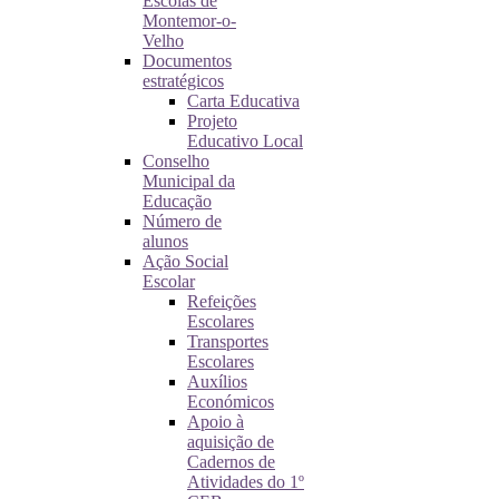
Escolas de
Montemor-o-
Velho
Documentos
estratégicos
Carta Educativa
Projeto
Educativo Local
Conselho
Municipal da
Educação
Número de
alunos
Ação Social
Escolar
Refeições
Escolares
Transportes
Escolares
Auxílios
Económicos
Apoio à
aquisição de
Cadernos de
Atividades do 1º