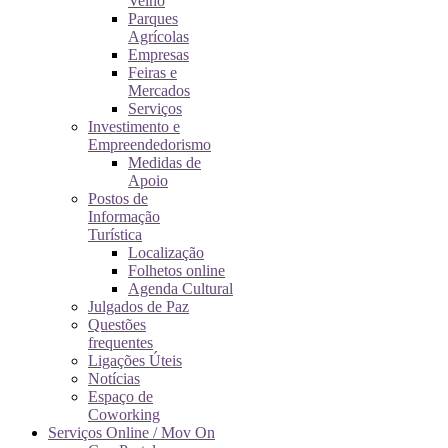
Velho
Parques
Agrícolas
Empresas
Feiras e
Mercados
Serviços
Investimento e
Empreendedorismo
Medidas de
Apoio
Postos de
Informação
Turística
Localização
Folhetos online
Agenda Cultural
Julgados de Paz
Questões
frequentes
Ligações Úteis
Notícias
Espaço de
Coworking
Serviços Online / Mov On