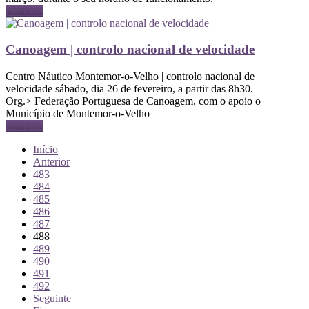
Ler mais
Canoagem | controlo nacional de velocidade
Centro Náutico Montemor-o-Velho | controlo nacional de
velocidade sábado, dia 26 de fevereiro, a partir das 8h30.
Org.> Federação Portuguesa de Canoagem, com o apoio o
Município de Montemor-o-Velho
Ler mais
Início
Anterior
483
484
485
486
487
488
489
490
491
492
Seguinte