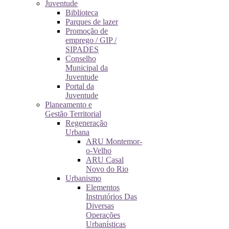
Juventude
Biblioteca
Parques de lazer
Promoção de
emprego / GIP /
SIPADES
Conselho
Municipal da
Juventude
Portal da
Juventude
Planeamento e
Gestão Territorial
Regeneração
Urbana
ARU Montemor-
o-Velho
ARU Casal
Novo do Rio
Urbanismo
Elementos
Instrutórios Das
Diversas
Operações
Urbanísticas