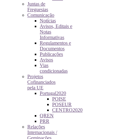
Juntas de
Freguesias
Comunicação
Notícias
Avisos, Editais e
Notas
Informativas
Regulamentos e
Documentos
Publicações
Avisos
Vias
condicionadas
Projetos
Cofinanciados
pela UE
Portugal2020
POISE
POSEUR
CENTRO2020
QREN
PRR
Relações
Internacionais /
Geminações