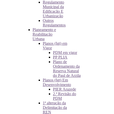
Regulamento
Municipal da
Edificação E
Urbanização
Outros
Regulamentos
Planeamento e
Reabilitação
Urbana
Planos (Igt) em
Vigor
PDM em vigor
PP PLIA
Plano de
Ordenamento da
Reserva Natural
do Paul de Arzila
Planos (Igt) Em
Desenvolvimento
PIER Arazede
2.ª Revisão do
PDM
1ª alteração da
Delimitação da
REN