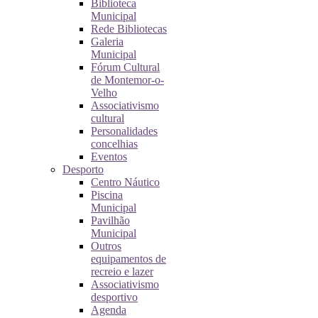
Biblioteca
Municipal
Rede Bibliotecas
Galeria
Municipal
Fórum Cultural
de Montemor-o-
Velho
Associativismo
cultural
Personalidades
concelhias
Eventos
Desporto
Centro Náutico
Piscina
Municipal
Pavilhão
Municipal
Outros
equipamentos de
recreio e lazer
Associativismo
desportivo
Agenda