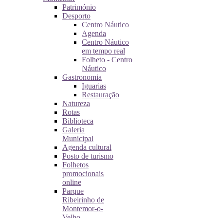
Património
Desporto
Centro Náutico
Agenda
Centro Náutico
em tempo real
Folheto - Centro
Náutico
Gastronomia
Iguarias
Restauração
Natureza
Rotas
Biblioteca
Galeria
Municipal
Agenda cultural
Posto de turismo
Folhetos
promocionais
online
Parque
Ribeirinho de
Montemor-o-
Velho