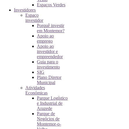
Espaços Verdes
Investidores
Espaço
investidor
Porquê investir
em Montemor?
Apoio ao
emprego
Apoio ao
investidor e
empreendedor
Guia para o
investimento
SIG
Plano Diretor
Municipal
Atividades
Económicas
Parque Logístico
e Industrial de
Arazede
Parque de
Negócios de
Montemor-o-