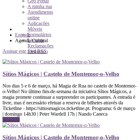
Geo Portal
A minha rua
Atendimento
online
Aplicações
Móveis
Formulários
Entrada
Livro de
Agenda Cultural
Reclamações
Assinar este feed RSS
Eletrónico
Sítios Mágicos | Castelo de Montemor-o-Velho
Nos dias 5 e 6 de março, há Magia de Rua no castelo de Montemor-
o-Velho! No último fim-de-semana da iniciativa Sítios Mágicos, a
magia promete continuar a surpreender os participantes. A entrada é
livre, mas é necessário efetuar a reserva de bilhetes através da
Ticketline - https://sitiosmagicos.ticketline.pt. Programa: 6 de março
| domingo 14h30 | Peter Wardell 17h | Nando Caneca
Ler mais
Sítios Mágicos | Castelo de Montemor-o-Velho