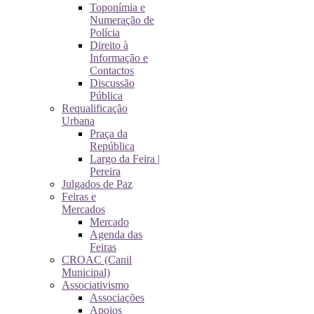
Toponímia e
Numeração de
Polícia
Direito à
Informação e
Contactos
Discussão
Pública
Requalificação
Urbana
Praça da
República
Largo da Feira |
Pereira
Julgados de Paz
Feiras e
Mercados
Mercado
Agenda das
Feiras
CROAC (Canil
Municipal)
Associativismo
Associações
Apoios