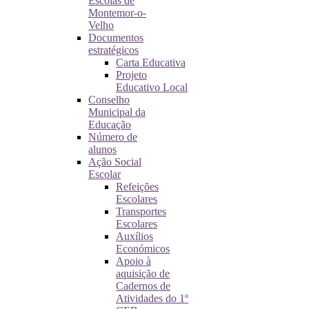
Escolas de
Montemor-o-
Velho
Documentos
estratégicos
Carta Educativa
Projeto
Educativo Local
Conselho
Municipal da
Educação
Número de
alunos
Ação Social
Escolar
Refeições
Escolares
Transportes
Escolares
Auxílios
Económicos
Apoio à
aquisição de
Cadernos de
Atividades do 1º