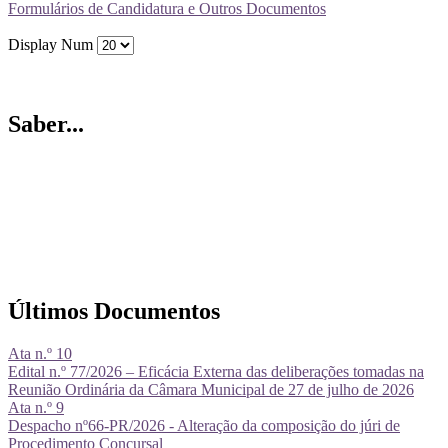
Formulários de Candidatura e Outros Documentos
Display Num
Saber...
Últimos Documentos
Ata n.º 10
Edital n.º 77/2026 – Eficácia Externa das deliberações tomadas na
Reunião Ordinária da Câmara Municipal de 27 de julho de 2026
Ata n.º 9
Despacho nº66-PR/2026 - Alteração da composição do júri de
Procedimento Concursal