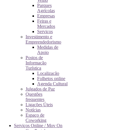
Velho
Parques
Agrícolas
Empresas
Feiras e
Mercados
Serviços
Investimento e
Empreendedorismo
Medidas de
Apoio
Postos de
Informação
Turística
Localização
Folhetos online
Agenda Cultural
Julgados de Paz
Questões
frequentes
Ligações Úteis
Notícias
Espaço de
Coworking
Serviços Online / Mov On