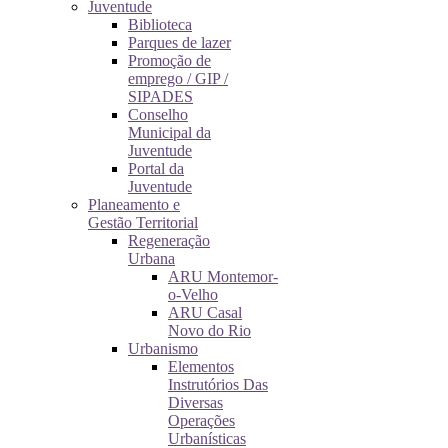
Juventude
Biblioteca
Parques de lazer
Promoção de
emprego / GIP /
SIPADES
Conselho
Municipal da
Juventude
Portal da
Juventude
Planeamento e
Gestão Territorial
Regeneração
Urbana
ARU Montemor-
o-Velho
ARU Casal
Novo do Rio
Urbanismo
Elementos
Instrutórios Das
Diversas
Operações
Urbanísticas