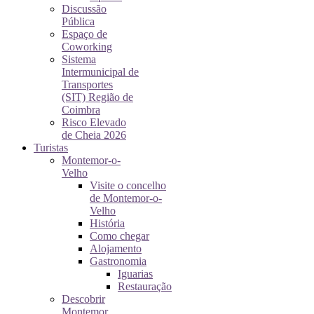
Discussão
Pública
Espaço de
Coworking
Sistema
Intermunicipal de
Transportes
(SIT) Região de
Coimbra
Risco Elevado
de Cheia 2026
Turistas
Montemor-o-
Velho
Visite o concelho
de Montemor-o-
Velho
História
Como chegar
Alojamento
Gastronomia
Iguarias
Restauração
Descobrir
Montemor