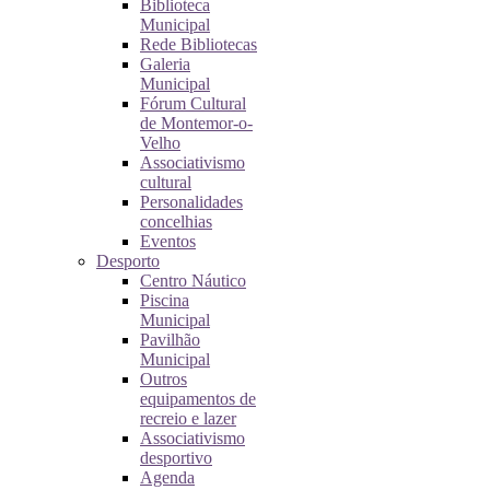
Biblioteca
Municipal
Rede Bibliotecas
Galeria
Municipal
Fórum Cultural
de Montemor-o-
Velho
Associativismo
cultural
Personalidades
concelhias
Eventos
Desporto
Centro Náutico
Piscina
Municipal
Pavilhão
Municipal
Outros
equipamentos de
recreio e lazer
Associativismo
desportivo
Agenda