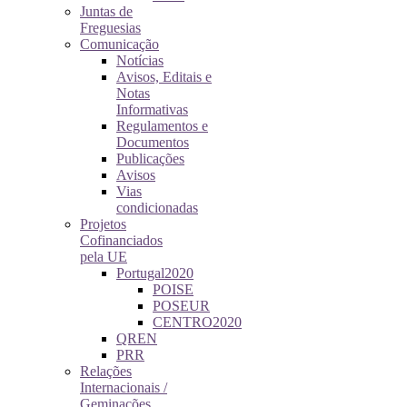
Juntas de
Freguesias
Comunicação
Notícias
Avisos, Editais e
Notas
Informativas
Regulamentos e
Documentos
Publicações
Avisos
Vias
condicionadas
Projetos
Cofinanciados
pela UE
Portugal2020
POISE
POSEUR
CENTRO2020
QREN
PRR
Relações
Internacionais /
Geminações