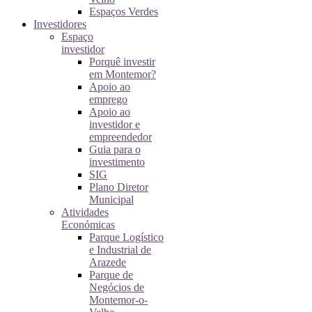
Espaços Verdes
Investidores
Espaço
investidor
Porquê investir
em Montemor?
Apoio ao
emprego
Apoio ao
investidor e
empreendedor
Guia para o
investimento
SIG
Plano Diretor
Municipal
Atividades
Económicas
Parque Logístico
e Industrial de
Arazede
Parque de
Negócios de
Montemor-o-