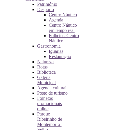
Património
Desporto
Centro Náutico
Agenda
Centro Náutico
em tempo real
Folheto - Centro
Náutico
Gastronomia
Iguarias
Restauração
Natureza
Rotas
Biblioteca
Galeria
Municipal
Agenda cultural
Posto de turismo
Folhetos
promocionais
online
Parque
Ribeirinho de
Montemor-o-
Velho