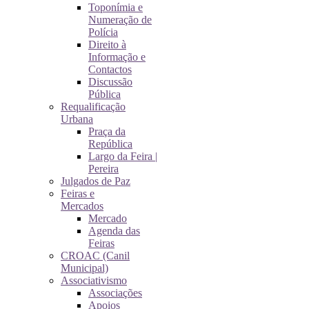
Toponímia e
Numeração de
Polícia
Direito à
Informação e
Contactos
Discussão
Pública
Requalificação
Urbana
Praça da
República
Largo da Feira |
Pereira
Julgados de Paz
Feiras e
Mercados
Mercado
Agenda das
Feiras
CROAC (Canil
Municipal)
Associativismo
Associações
Apoios