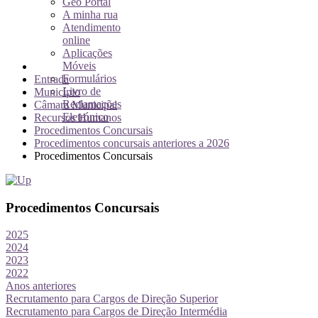
Geo Portal
A minha rua
Atendimento
online
Aplicações
Móveis
Formulários
Entrada
Livro de
Município
Reclamações
Câmara Municipal
Eletrónico
Recursos Humanos
Procedimentos Concursais
Procedimentos concursais anteriores a 2026
Procedimentos Concursais
Procedimentos Concursais
2025
2024
2023
2022
Anos anteriores
Recrutamento para Cargos de Direção Superior
Recrutamento para Cargos de Direção Intermédia