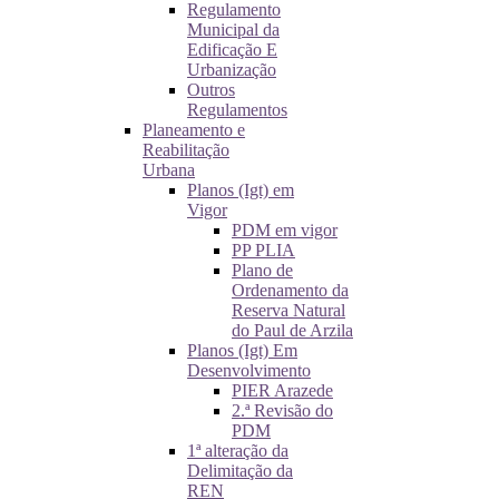
Regulamento
Municipal da
Edificação E
Urbanização
Outros
Regulamentos
Planeamento e
Reabilitação
Urbana
Planos (Igt) em
Vigor
PDM em vigor
PP PLIA
Plano de
Ordenamento da
Reserva Natural
do Paul de Arzila
Planos (Igt) Em
Desenvolvimento
PIER Arazede
2.ª Revisão do
PDM
1ª alteração da
Delimitação da
REN