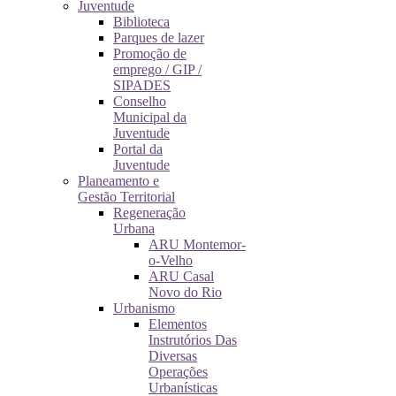
Juventude
Biblioteca
Parques de lazer
Promoção de
emprego / GIP /
SIPADES
Conselho
Municipal da
Juventude
Portal da
Juventude
Planeamento e
Gestão Territorial
Regeneração
Urbana
ARU Montemor-
o-Velho
ARU Casal
Novo do Rio
Urbanismo
Elementos
Instrutórios Das
Diversas
Operações
Urbanísticas