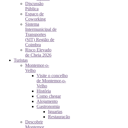
Discussão
Pública
Espaço de
Coworking
Sistema
Intermunicipal de
Transportes
(SIT) Região de
Coimbra
Risco Elevado
de Cheia 2026
Turistas
Montemor-o-
Velho
Visite o concelho
de Montemor-o-
Velho
História
Como chegar
Alojamento
Gastronomia
Iguarias
Restauração
Descobrir
Montemor