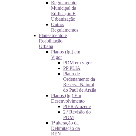
Regulamento
Municipal da
Edificação E
Urbanização
Outros
Regulamentos
Planeamento e
Reabilitação
Urbana
Planos (Igt) em
Vigor
PDM em vigor
PP PLIA
Plano de
Ordenamento da
Reserva Natural
do Paul de Arzila
Planos (Igt) Em
Desenvolvimento
PIER Arazede
2.ª Revisão do
PDM
1ª alteração da
Delimitação da
REN