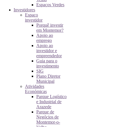
Espaços Verdes
Investidores
Espaço
investidor
Porquê investir
em Montemor?
Apoio ao
emprego
Apoio ao
investidor e
empreendedor
Guia para o
investimento
SIG
Plano Diretor
Municipal
Atividades
Económicas
Parque Logístico
e Industrial de
Arazede
Parque de
Negócios de
Montemor-o-