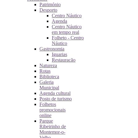
Património
Desporto
Centro Náutico
Agenda
Centro Náutico
em tempo real
Folheto - Centro
Náutico
Gastronomia
Iguarias
Restauração
Natureza
Rotas
Biblioteca
Galeria
Municipal
Agenda cultural
Posto de turismo
Folhetos
promocionais
online
Parque
Ribeirinho de
Montemor-o-
Velho