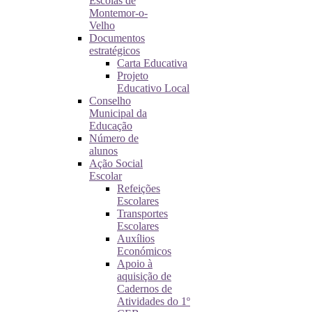
Escolas de
Montemor-o-
Velho
Documentos
estratégicos
Carta Educativa
Projeto
Educativo Local
Conselho
Municipal da
Educação
Número de
alunos
Ação Social
Escolar
Refeições
Escolares
Transportes
Escolares
Auxílios
Económicos
Apoio à
aquisição de
Cadernos de
Atividades do 1º