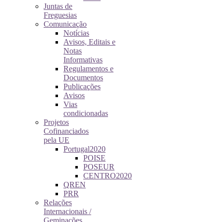
Juntas de
Freguesias
Comunicação
Notícias
Avisos, Editais e
Notas
Informativas
Regulamentos e
Documentos
Publicações
Avisos
Vias
condicionadas
Projetos
Cofinanciados
pela UE
Portugal2020
POISE
POSEUR
CENTRO2020
QREN
PRR
Relações
Internacionais /
Geminações