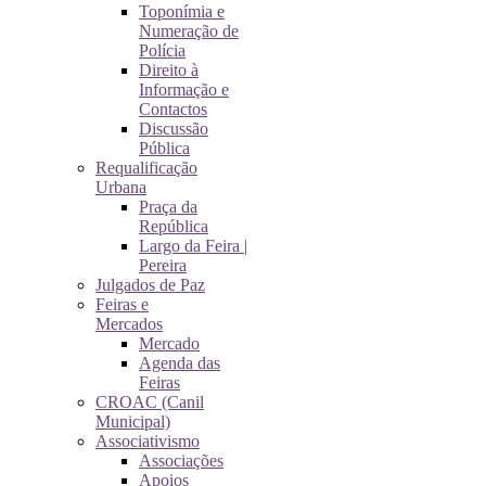
Toponímia e
Numeração de
Polícia
Direito à
Informação e
Contactos
Discussão
Pública
Requalificação
Urbana
Praça da
República
Largo da Feira |
Pereira
Julgados de Paz
Feiras e
Mercados
Mercado
Agenda das
Feiras
CROAC (Canil
Municipal)
Associativismo
Associações
Apoios