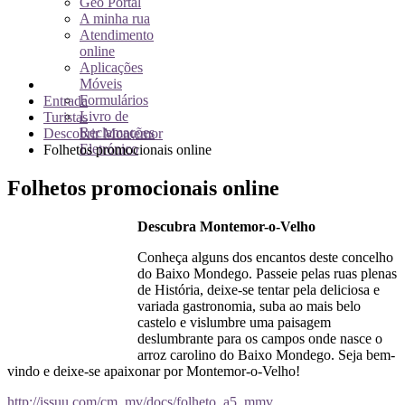
Geo Portal
A minha rua
Atendimento
online
Aplicações
Móveis
Formulários
Entrada
Livro de
Turistas
Reclamações
Descobrir Montemor
Eletrónico
Folhetos promocionais online
Folhetos promocionais online
Descubra Montemor-o-Velho
Conheça alguns dos encantos deste concelho
do Baixo Mondego. Passeie pelas ruas plenas
de História, deixe-se tentar pela deliciosa e
variada gastronomia, suba ao mais belo
castelo e vislumbre uma paisagem
deslumbrante para os campos onde nasce o
arroz carolino do Baixo Mondego. Seja bem-
vindo e deixe-se apaixonar por Montemor-o-Velho!
http://issuu.com/cm_mv/docs/folheto_a5_mmv