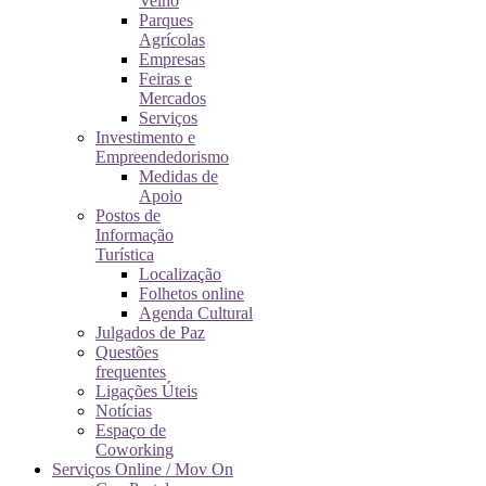
Velho
Parques
Agrícolas
Empresas
Feiras e
Mercados
Serviços
Investimento e
Empreendedorismo
Medidas de
Apoio
Postos de
Informação
Turística
Localização
Folhetos online
Agenda Cultural
Julgados de Paz
Questões
frequentes
Ligações Úteis
Notícias
Espaço de
Coworking
Serviços Online / Mov On