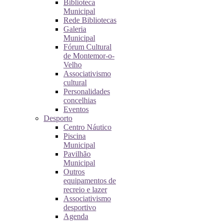
Biblioteca
Municipal
Rede Bibliotecas
Galeria
Municipal
Fórum Cultural
de Montemor-o-
Velho
Associativismo
cultural
Personalidades
concelhias
Eventos
Desporto
Centro Náutico
Piscina
Municipal
Pavilhão
Municipal
Outros
equipamentos de
recreio e lazer
Associativismo
desportivo
Agenda