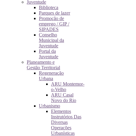
Juventude
Biblioteca
Parques de lazer
Promoção de
emprego / GIP /
SIPADES
Conselho
Municipal da
Juventude
Portal da
Juventude
Planeamento e
Gestão Territorial
Regeneração
Urbana
ARU Montemor-
o-Velho
ARU Casal
Novo do Rio
Urbanismo
Elementos
Instrutórios Das
Diversas
Operações
Urbanísticas