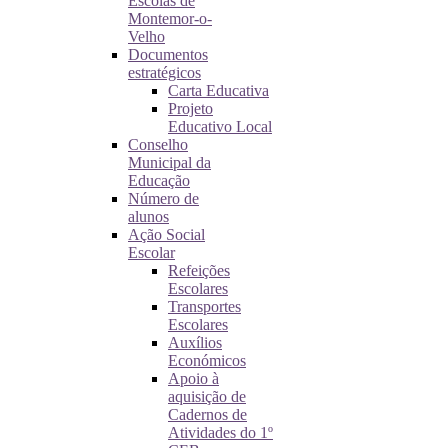
Escolas de
Montemor-o-
Velho
Documentos
estratégicos
Carta Educativa
Projeto
Educativo Local
Conselho
Municipal da
Educação
Número de
alunos
Ação Social
Escolar
Refeições
Escolares
Transportes
Escolares
Auxílios
Económicos
Apoio à
aquisição de
Cadernos de
Atividades do 1º