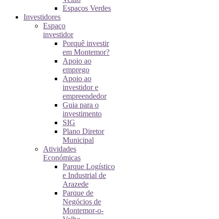
Espaços Verdes
Investidores
Espaço
investidor
Porquê investir
em Montemor?
Apoio ao
emprego
Apoio ao
investidor e
empreendedor
Guia para o
investimento
SIG
Plano Diretor
Municipal
Atividades
Económicas
Parque Logístico
e Industrial de
Arazede
Parque de
Negócios de
Montemor-o-