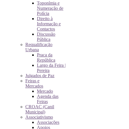
Toponímia e
Numeração de
Polícia
Direito à
Informação e
Contactos
Discussão
Pública
Requalificação
Urbana
Praça da
República
Largo da Feira |
Pereira
Julgados de Paz
Feiras e
Mercados
Mercado
Agenda das
Feiras
CROAC (Canil
Municipal)
Associativismo
Associações
Apoios