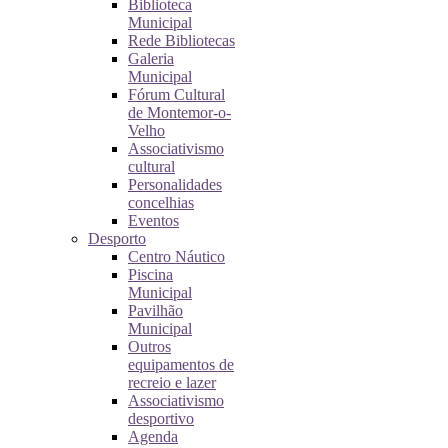
Biblioteca
Municipal
Rede Bibliotecas
Galeria
Municipal
Fórum Cultural
de Montemor-o-
Velho
Associativismo
cultural
Personalidades
concelhias
Eventos
Desporto
Centro Náutico
Piscina
Municipal
Pavilhão
Municipal
Outros
equipamentos de
recreio e lazer
Associativismo
desportivo
Agenda