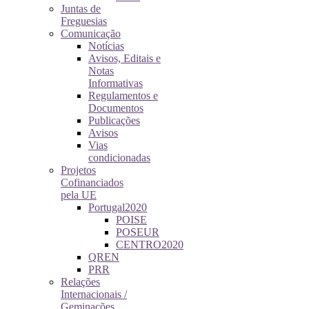
Juntas de
Freguesias
Comunicação
Notícias
Avisos, Editais e
Notas
Informativas
Regulamentos e
Documentos
Publicações
Avisos
Vias
condicionadas
Projetos
Cofinanciados
pela UE
Portugal2020
POISE
POSEUR
CENTRO2020
QREN
PRR
Relações
Internacionais /
Geminações