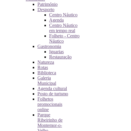
Património
Desporto
Centro Náutico
Agenda
Centro Náutico
em tempo real
Folheto - Centro
Náutico
Gastronomia
Iguarias
Restauração
Natureza
Rotas
Biblioteca
Galeria
Municipal
Agenda cultural
Posto de turismo
Folhetos
promocionais
online
Parque
Ribeirinho de
Montemor-o-
Velho