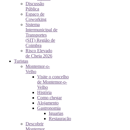
Discussão
Pública
Espaço de
Coworking
Sistema
Intermunicipal de
Transportes
(SIT) Região de
Coimbra
Risco Elevado
de Cheia 2026
Turistas
Montemor-o-
Velho
Visite o concelho
de Montemor-o-
Velho
História
Como chegar
Alojamento
Gastronomia
Iguarias
Restauração
Descobrir
Montemor