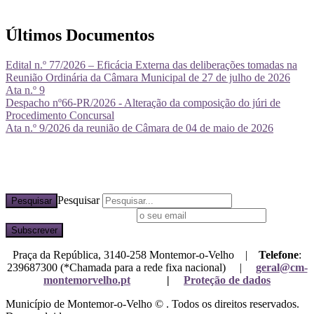
Últimos Documentos
Edital n.º 77/2026 – Eficácia Externa das deliberações tomadas na
Reunião Ordinária da Câmara Municipal de 27 de julho de 2026
Ata n.º 9
Despacho nº66-PR/2026 - Alteração da composição do júri de
Procedimento Concursal
Ata n.º 9/2026 da reunião de Câmara de 04 de maio de 2026
Pesquisar
Pesquisar
Subscreva a nossa newsletter
Praça da República, 3140-258 Montemor-o-Velho |
Telefone
:
239687300 (*Chamada para a rede fixa nacional) |
geral@cm-
montemorvelho.pt
|
Proteção de dados
Município de Montemor-o-Velho © . Todos os direitos reservados.