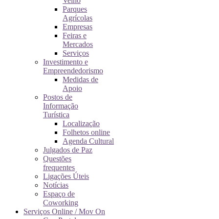
Velho
Parques
Agrícolas
Empresas
Feiras e
Mercados
Serviços
Investimento e
Empreendedorismo
Medidas de
Apoio
Postos de
Informação
Turística
Localização
Folhetos online
Agenda Cultural
Julgados de Paz
Questões
frequentes
Ligações Úteis
Notícias
Espaço de
Coworking
Serviços Online / Mov On