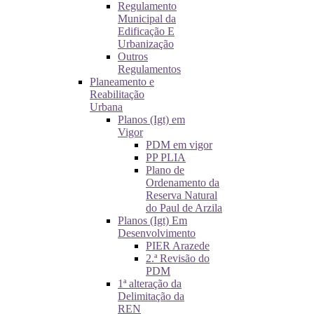
Regulamento
Municipal da
Edificação E
Urbanização
Outros
Regulamentos
Planeamento e
Reabilitação
Urbana
Planos (Igt) em
Vigor
PDM em vigor
PP PLIA
Plano de
Ordenamento da
Reserva Natural
do Paul de Arzila
Planos (Igt) Em
Desenvolvimento
PIER Arazede
2.ª Revisão do
PDM
1ª alteração da
Delimitação da
REN