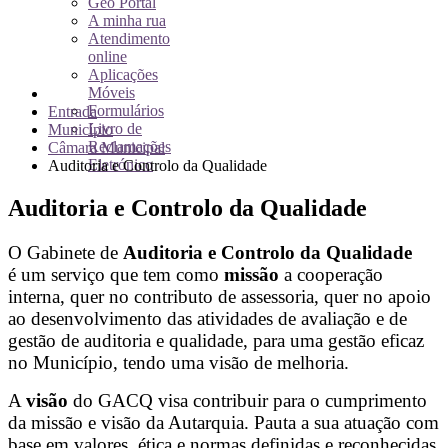
Geo Portal
A minha rua
Atendimento
online
Aplicações
Móveis
Formulários
Entrada
Livro de
Município
Reclamações
Câmara Municipal
Eletrónico
Auditoria e Controlo da Qualidade
Auditoria e Controlo da Qualidade
O Gabinete de
Auditoria e Controlo da Qualidade
é um serviço que tem como
missão
a cooperação
interna, quer no contributo de assessoria, quer no apoio
ao desenvolvimento das atividades de avaliação e de
gestão de auditoria e qualidade, para uma gestão eficaz
no Município, tendo uma visão de melhoria.
A
visão
do GACQ visa contribuir para o cumprimento
da missão e visão da Autarquia. Pauta a sua atuação com
base em valores, ética e normas definidas e reconhecidas