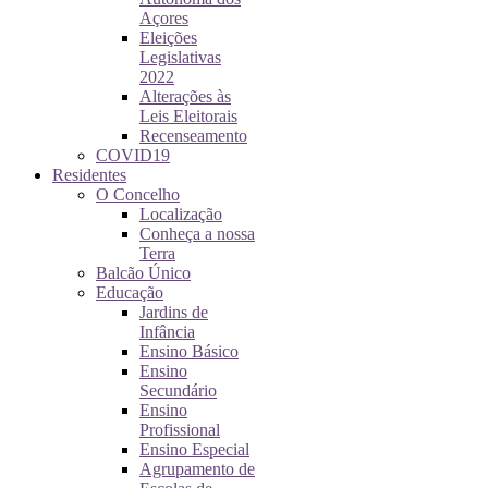
Açores
Eleições
Legislativas
2022
Alterações às
Leis Eleitorais
Recenseamento
COVID19
Residentes
O Concelho
Localização
Conheça a nossa
Terra
Balcão Único
Educação
Jardins de
Infância
Ensino Básico
Ensino
Secundário
Ensino
Profissional
Ensino Especial
Agrupamento de