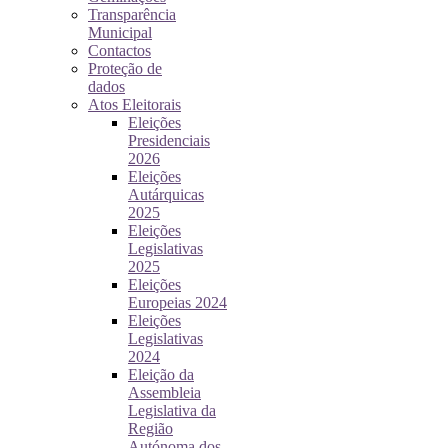
Transparência
Municipal
Contactos
Proteção de
dados
Atos Eleitorais
Eleições
Presidenciais
2026
Eleições
Autárquicas
2025
Eleições
Legislativas
2025
Eleições
Europeias 2024
Eleições
Legislativas
2024
Eleição da
Assembleia
Legislativa da
Região
Autónoma dos