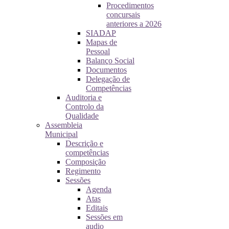
Procedimentos
concursais
anteriores a 2026
SIADAP
Mapas de
Pessoal
Balanço Social
Documentos
Delegação de
Competências
Auditoria e
Controlo da
Qualidade
Assembleia
Municipal
Descrição e
competências
Composição
Regimento
Sessões
Agenda
Atas
Editais
Sessões em
audio