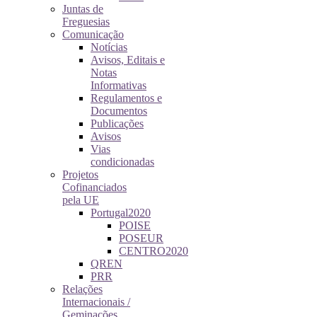
Juntas de
Freguesias
Comunicação
Notícias
Avisos, Editais e
Notas
Informativas
Regulamentos e
Documentos
Publicações
Avisos
Vias
condicionadas
Projetos
Cofinanciados
pela UE
Portugal2020
POISE
POSEUR
CENTRO2020
QREN
PRR
Relações
Internacionais /
Geminações