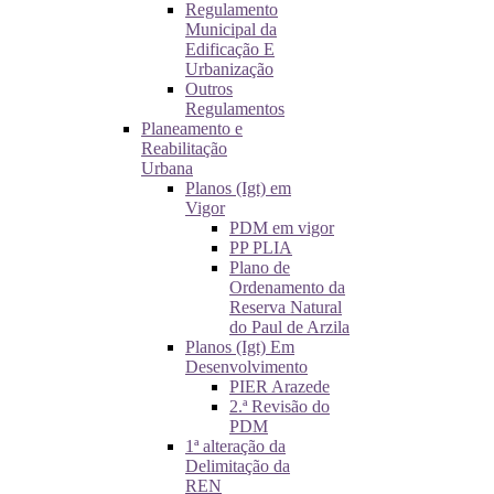
Regulamento
Municipal da
Edificação E
Urbanização
Outros
Regulamentos
Planeamento e
Reabilitação
Urbana
Planos (Igt) em
Vigor
PDM em vigor
PP PLIA
Plano de
Ordenamento da
Reserva Natural
do Paul de Arzila
Planos (Igt) Em
Desenvolvimento
PIER Arazede
2.ª Revisão do
PDM
1ª alteração da
Delimitação da
REN