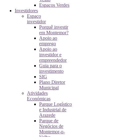
Espaços Verdes
Investidores
Espaço
investidor
Porquê investir
em Montemor?
Apoio ao
emprego
Apoio ao
investidor e
empreendedor
Guia para o
investimento
SIG
Plano Diretor
Municipal
Atividades
Económicas
Parque Logístico
e Industrial de
Arazede
Parque de
Negócios de
Montemor-o-