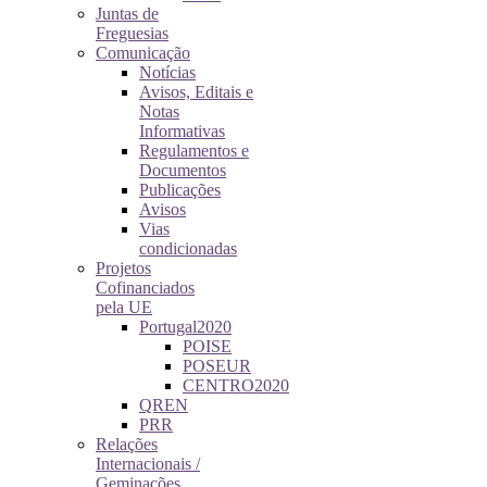
Juntas de
Freguesias
Comunicação
Notícias
Avisos, Editais e
Notas
Informativas
Regulamentos e
Documentos
Publicações
Avisos
Vias
condicionadas
Projetos
Cofinanciados
pela UE
Portugal2020
POISE
POSEUR
CENTRO2020
QREN
PRR
Relações
Internacionais /
Geminações