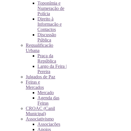
Toponímia e
Numeração de
Polícia
Direito à
Informação e
Contactos
Discussão
Pública
Requalificação
Urbana
Praça da
República
Largo da Feira |
Pereira
Julgados de Paz
Feiras e
Mercados
Mercado
Agenda das
Feiras
CROAC (Canil
Municipal)
Associativismo
Associações
Apoios