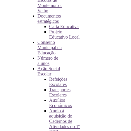
Escolas de
Montemor-o-
Velho
Documentos
estratégicos
Carta Educativa
Projeto
Educativo Local
Conselho
Municipal da
Educação
Número de
alunos
Ação Social
Escolar
Refeições
Escolares
Transportes
Escolares
Auxílios
Económicos
Apoio à
aquisição de
Cadernos de
Atividades do 1º