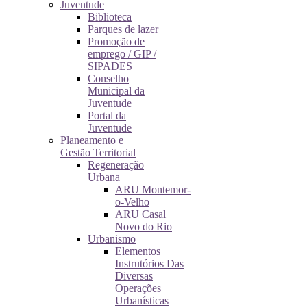
Juventude
Biblioteca
Parques de lazer
Promoção de
emprego / GIP /
SIPADES
Conselho
Municipal da
Juventude
Portal da
Juventude
Planeamento e
Gestão Territorial
Regeneração
Urbana
ARU Montemor-
o-Velho
ARU Casal
Novo do Rio
Urbanismo
Elementos
Instrutórios Das
Diversas
Operações
Urbanísticas