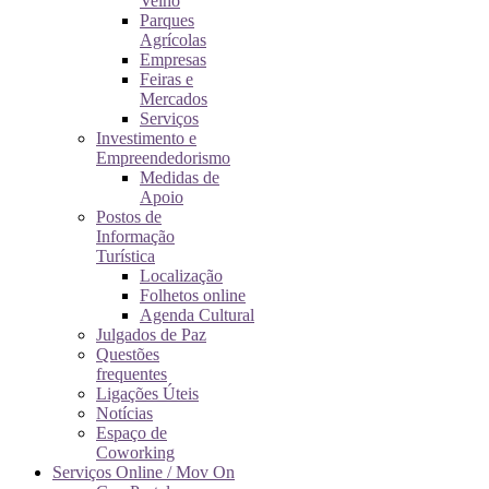
Velho
Parques
Agrícolas
Empresas
Feiras e
Mercados
Serviços
Investimento e
Empreendedorismo
Medidas de
Apoio
Postos de
Informação
Turística
Localização
Folhetos online
Agenda Cultural
Julgados de Paz
Questões
frequentes
Ligações Úteis
Notícias
Espaço de
Coworking
Serviços Online / Mov On