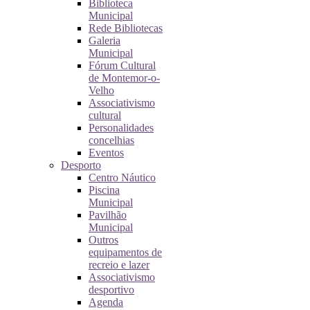
Biblioteca
Municipal
Rede Bibliotecas
Galeria
Municipal
Fórum Cultural
de Montemor-o-
Velho
Associativismo
cultural
Personalidades
concelhias
Eventos
Desporto
Centro Náutico
Piscina
Municipal
Pavilhão
Municipal
Outros
equipamentos de
recreio e lazer
Associativismo
desportivo
Agenda