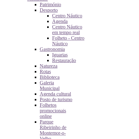
Património
Desporto
Centro Náutico
Agenda
Centro Náutico
em tempo real
Folheto - Centro
Náutico
Gastronomia
Iguarias
Restauração
Natureza
Rotas
Biblioteca
Galeria
Municipal
Agenda cultural
Posto de turismo
Folhetos
promocionais
online
Parque
Ribeirinho de
Montemor-o-
Velho