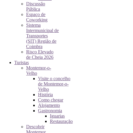
Discussão
Pública
Espaço de
Coworking
Sistema
Intermunicipal de
Transportes
(SIT) Região de
Coimbra
Risco Elevado
de Cheia 2026
Turistas
Montemor-o-
Velho
Visite o concelho
de Montemor-o-
Velho
História
Como chegar
Alojamento
Gastronomia
Iguarias
Restauração
Descobrir
Montemor