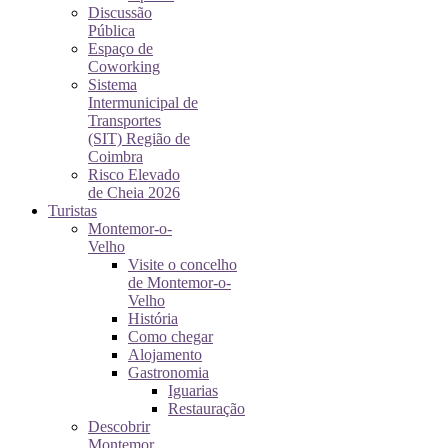
Discussão
Pública
Espaço de
Coworking
Sistema
Intermunicipal de
Transportes
(SIT) Região de
Coimbra
Risco Elevado
de Cheia 2026
Turistas
Montemor-o-
Velho
Visite o concelho
de Montemor-o-
Velho
História
Como chegar
Alojamento
Gastronomia
Iguarias
Restauração
Descobrir
Montemor