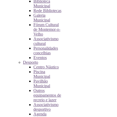
Biblioteca
Municipal
Rede Bibliotecas
Galeria
Municipal
Fórum Cultural
de Montemor-o-
Velho
Associativismo
cultural
Personalidades
concelhias
Eventos
Desporto
Centro Náutico
Piscina
Municipal
Pavilhão
Municipal
Outros
equipamentos de
recreio e lazer
Associativismo
desportivo
Agenda