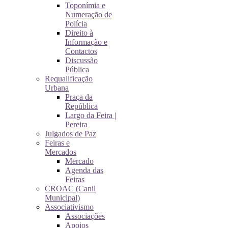
Toponímia e
Numeração de
Polícia
Direito à
Informação e
Contactos
Discussão
Pública
Requalificação
Urbana
Praça da
República
Largo da Feira |
Pereira
Julgados de Paz
Feiras e
Mercados
Mercado
Agenda das
Feiras
CROAC (Canil
Municipal)
Associativismo
Associações
Apoios