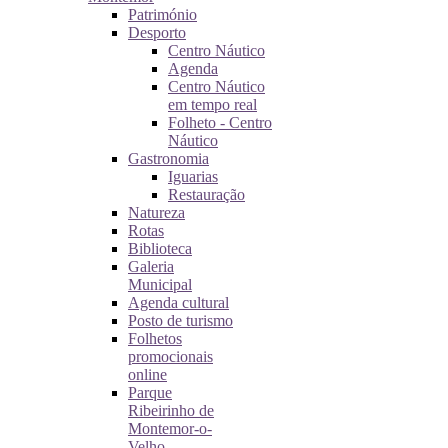
Património
Desporto
Centro Náutico
Agenda
Centro Náutico
em tempo real
Folheto - Centro
Náutico
Gastronomia
Iguarias
Restauração
Natureza
Rotas
Biblioteca
Galeria
Municipal
Agenda cultural
Posto de turismo
Folhetos
promocionais
online
Parque
Ribeirinho de
Montemor-o-
Velho