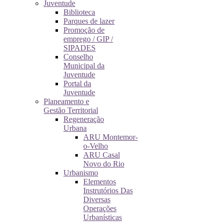
Juventude
Biblioteca
Parques de lazer
Promoção de
emprego / GIP /
SIPADES
Conselho
Municipal da
Juventude
Portal da
Juventude
Planeamento e
Gestão Territorial
Regeneração
Urbana
ARU Montemor-
o-Velho
ARU Casal
Novo do Rio
Urbanismo
Elementos
Instrutórios Das
Diversas
Operações
Urbanísticas