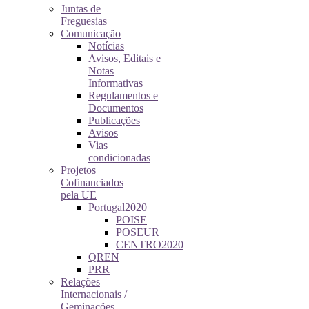
Juntas de
Freguesias
Comunicação
Notícias
Avisos, Editais e
Notas
Informativas
Regulamentos e
Documentos
Publicações
Avisos
Vias
condicionadas
Projetos
Cofinanciados
pela UE
Portugal2020
POISE
POSEUR
CENTRO2020
QREN
PRR
Relações
Internacionais /
Geminações