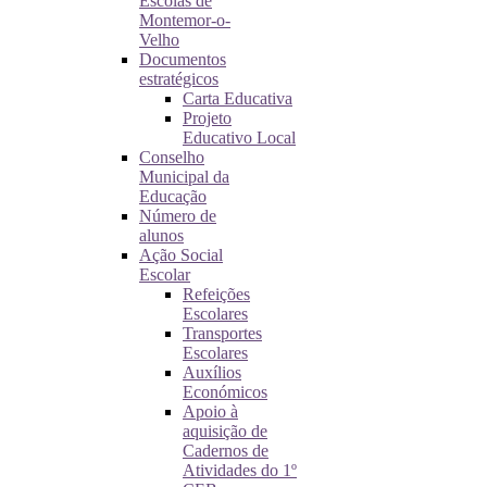
Escolas de
Montemor-o-
Velho
Documentos
estratégicos
Carta Educativa
Projeto
Educativo Local
Conselho
Municipal da
Educação
Número de
alunos
Ação Social
Escolar
Refeições
Escolares
Transportes
Escolares
Auxílios
Económicos
Apoio à
aquisição de
Cadernos de
Atividades do 1º