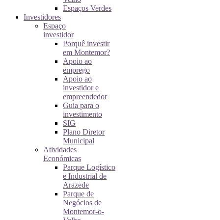
Espaços Verdes
Investidores
Espaço
investidor
Porquê investir
em Montemor?
Apoio ao
emprego
Apoio ao
investidor e
empreendedor
Guia para o
investimento
SIG
Plano Diretor
Municipal
Atividades
Económicas
Parque Logístico
e Industrial de
Arazede
Parque de
Negócios de
Montemor-o-