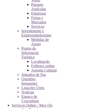
Velho
Parques
Agrícolas
Empresas
Feiras e
Mercados
Serviços
Investimento e
Empreendedorismo
Medidas de
Apoio
Postos de
Informação
Turística
Localização
Folhetos online
Agenda Cultural
Julgados de Paz
Questões
frequentes
Ligações Úteis
Notícias
Espaço de
Coworking
Serviços Online / Mov On