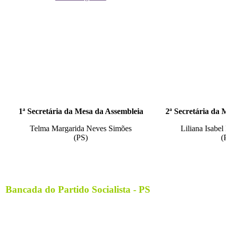
1ª Secretária da Mesa da Assembleia
2ª Secretária da 
Telma Margarida Neves Simões
Liliana Isabe
(PS)
(
Bancada do Partido Socialista - PS