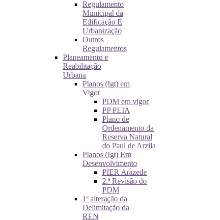
Regulamento
Municipal da
Edificação E
Urbanização
Outros
Regulamentos
Planeamento e
Reabilitação
Urbana
Planos (Igt) em
Vigor
PDM em vigor
PP PLIA
Plano de
Ordenamento da
Reserva Natural
do Paul de Arzila
Planos (Igt) Em
Desenvolvimento
PIER Arazede
2.ª Revisão do
PDM
1ª alteração da
Delimitação da
REN