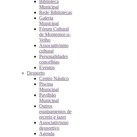
Biblioteca
Municipal
Rede Bibliotecas
Galeria
Municipal
Fórum Cultural
de Montemor-o-
Velho
Associativismo
cultural
Personalidades
concelhias
Eventos
Desporto
Centro Náutico
Piscina
Municipal
Pavilhão
Municipal
Outros
equipamentos de
recreio e lazer
Associativismo
desportivo
Agenda