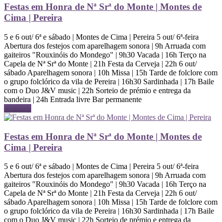
Festas em Honra de Nª Srª do Monte | Montes de
Cima | Pereira
5 e 6 out/ 6ª e sábado | Montes de Cima | Pereira 5 out/ 6ª-feira
Abertura dos festejos com aparelhagem sonora | 9h Arruada com
gaiteiros "Rouxinóis do Mondego" | 9h30 Vacada | 16h Terço na
Capela de Nª Srª do Monte | 21h Festa da Cerveja | 22h 6 out/
sábado Aparelhagem sonora | 10h Missa | 15h Tarde de folclore com
o grupo folclórico da vila de Pereira | 16h30 Sardinhada | 17h Baile
com o Duo J&V music | 22h Sorteio de prémio e entrega da
bandeira | 24h Entrada livre Bar permanente
Ler mais
Festas em Honra de Nª Srª do Monte | Montes de
Cima | Pereira
5 e 6 out/ 6ª e sábado | Montes de Cima | Pereira 5 out/ 6ª-feira
Abertura dos festejos com aparelhagem sonora | 9h Arruada com
gaiteiros "Rouxinóis do Mondego" | 9h30 Vacada | 16h Terço na
Capela de Nª Srª do Monte | 21h Festa da Cerveja | 22h 6 out/
sábado Aparelhagem sonora | 10h Missa | 15h Tarde de folclore com
o grupo folclórico da vila de Pereira | 16h30 Sardinhada | 17h Baile
com o Duo J&V music | 22h Sorteio de prémio e entrega da