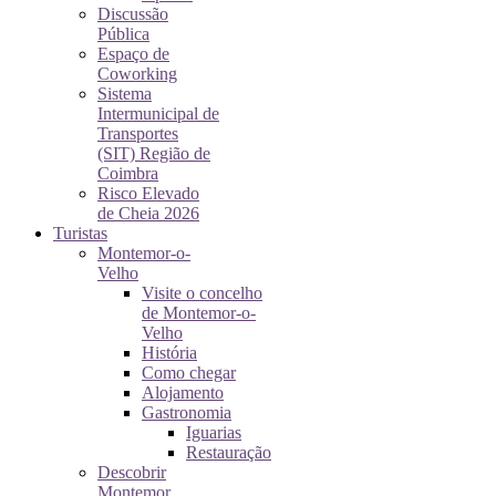
Discussão
Pública
Espaço de
Coworking
Sistema
Intermunicipal de
Transportes
(SIT) Região de
Coimbra
Risco Elevado
de Cheia 2026
Turistas
Montemor-o-
Velho
Visite o concelho
de Montemor-o-
Velho
História
Como chegar
Alojamento
Gastronomia
Iguarias
Restauração
Descobrir
Montemor