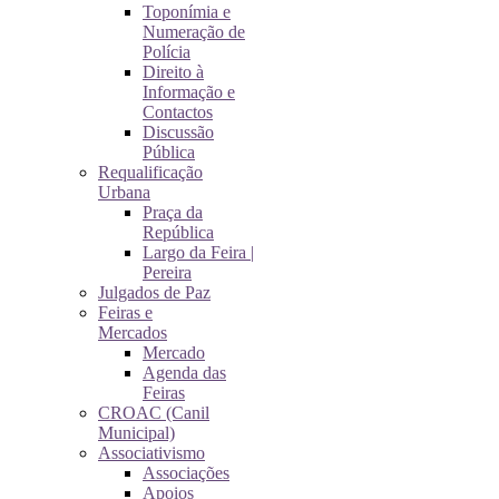
Toponímia e
Numeração de
Polícia
Direito à
Informação e
Contactos
Discussão
Pública
Requalificação
Urbana
Praça da
República
Largo da Feira |
Pereira
Julgados de Paz
Feiras e
Mercados
Mercado
Agenda das
Feiras
CROAC (Canil
Municipal)
Associativismo
Associações
Apoios