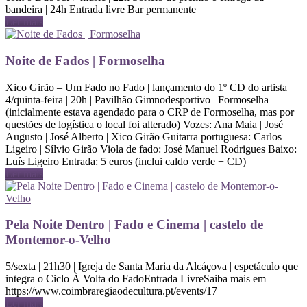
bandeira | 24h Entrada livre Bar permanente
Ler mais
Noite de Fados | Formoselha
Xico Girão – Um Fado no Fado | lançamento do 1º CD do artista
4/quinta-feira | 20h | Pavilhão Gimnodesportivo | Formoselha
(inicialmente estava agendado para o CRP de Formoselha, mas por
questões de logística o local foi alterado) Vozes: Ana Maia | José
Augusto | José Alberto | Xico Girão Guitarra portuguesa: Carlos
Ligeiro | Sílvio Girão Viola de fado: José Manuel Rodrigues Baixo:
Luís Ligeiro Entrada: 5 euros (inclui caldo verde + CD)
Ler mais
Pela Noite Dentro | Fado e Cinema | castelo de
Montemor-o-Velho
5/sexta | 21h30 | Igreja de Santa Maria da Alcáçova | espetáculo que
integra o Ciclo À Volta do FadoEntrada LivreSaiba mais em
https://www.coimbraregiaodecultura.pt/events/17
Ler mais