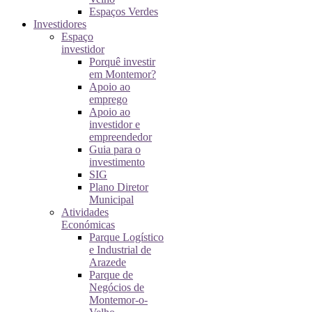
Espaços Verdes
Investidores
Espaço
investidor
Porquê investir
em Montemor?
Apoio ao
emprego
Apoio ao
investidor e
empreendedor
Guia para o
investimento
SIG
Plano Diretor
Municipal
Atividades
Económicas
Parque Logístico
e Industrial de
Arazede
Parque de
Negócios de
Montemor-o-