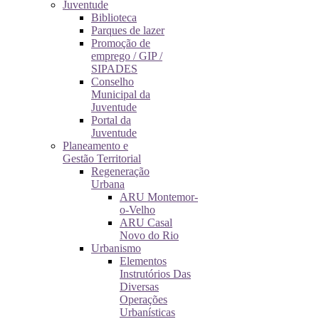
Juventude
Biblioteca
Parques de lazer
Promoção de
emprego / GIP /
SIPADES
Conselho
Municipal da
Juventude
Portal da
Juventude
Planeamento e
Gestão Territorial
Regeneração
Urbana
ARU Montemor-
o-Velho
ARU Casal
Novo do Rio
Urbanismo
Elementos
Instrutórios Das
Diversas
Operações
Urbanísticas