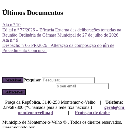
Últimos Documentos
Ata n.º 10
Edital n.º 77/2026 – Eficácia Externa das deliberações tomadas na
Reunião Ordinária da Câmara Municipal de 27 de julho de 2026
Ata n.º 9
Despacho nº66-PR/2026 - Alteração da composição do júri de
Procedimento Concursal
Pesquisar
Pesquisar
Subscreva a nossa newsletter
Praça da República, 3140-258 Montemor-o-Velho |
Telefone
:
239687300 (*Chamada para a rede fixa nacional) |
geral@cm-
montemorvelho.pt
|
Proteção de dados
Município de Montemor-o-Velho © . Todos os direitos reservados.
Desenvolvido por
Mixlife