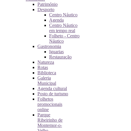
Património
Desporto
Centro Náutico
Agenda
Centro Náutico
em tempo real
Folheto - Centro
Náutico
Gastronomia
Iguarias
Restauração
Natureza
Rotas
Biblioteca
Galeria
Municipal
Agenda cultural
Posto de turismo
Folhetos
promocionais
online
Parque
Ribeirinho de
Montemor-o-
Velho