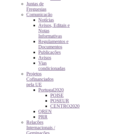
Juntas de
Freguesias
Comunicação
Notícias
Avisos, Editais e
Notas
Informativas
Regulamentos e
Documentos
Publicações
Avisos
Vias
condicionadas
Projetos
Cofinanciados
pela UE
Portugal2020
POISE
POSEUR
CENTRO2020
QREN
PRR
Relações
Internacionais /
Geminações