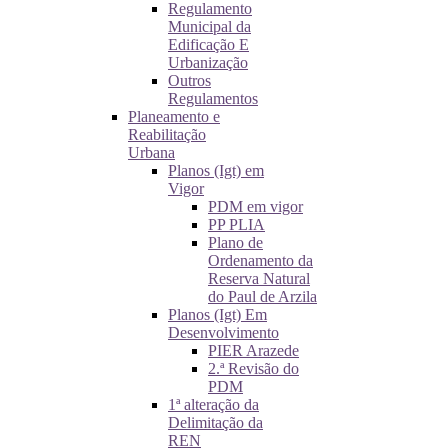
Regulamento
Municipal da
Edificação E
Urbanização
Outros
Regulamentos
Planeamento e
Reabilitação
Urbana
Planos (Igt) em
Vigor
PDM em vigor
PP PLIA
Plano de
Ordenamento da
Reserva Natural
do Paul de Arzila
Planos (Igt) Em
Desenvolvimento
PIER Arazede
2.ª Revisão do
PDM
1ª alteração da
Delimitação da
REN