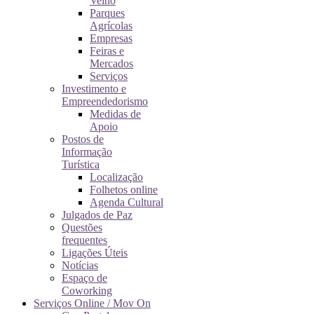
Velho
Parques
Agrícolas
Empresas
Feiras e
Mercados
Serviços
Investimento e
Empreendedorismo
Medidas de
Apoio
Postos de
Informação
Turística
Localização
Folhetos online
Agenda Cultural
Julgados de Paz
Questões
frequentes
Ligações Úteis
Notícias
Espaço de
Coworking
Serviços Online / Mov On