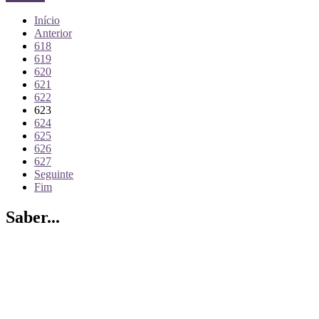
Início
Anterior
618
619
620
621
622
623
624
625
626
627
Seguinte
Fim
Saber...