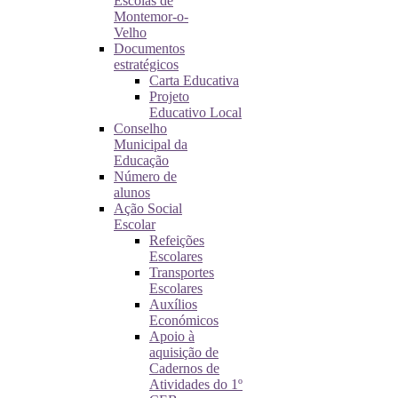
Escolas de
Montemor-o-
Velho
Documentos
estratégicos
Carta Educativa
Projeto
Educativo Local
Conselho
Municipal da
Educação
Número de
alunos
Ação Social
Escolar
Refeições
Escolares
Transportes
Escolares
Auxílios
Económicos
Apoio à
aquisição de
Cadernos de
Atividades do 1º