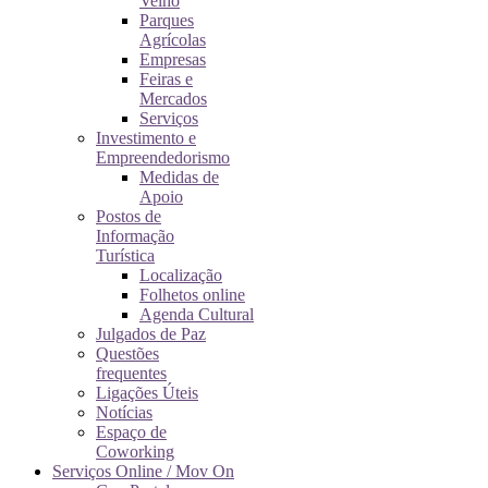
Velho
Parques
Agrícolas
Empresas
Feiras e
Mercados
Serviços
Investimento e
Empreendedorismo
Medidas de
Apoio
Postos de
Informação
Turística
Localização
Folhetos online
Agenda Cultural
Julgados de Paz
Questões
frequentes
Ligações Úteis
Notícias
Espaço de
Coworking
Serviços Online / Mov On