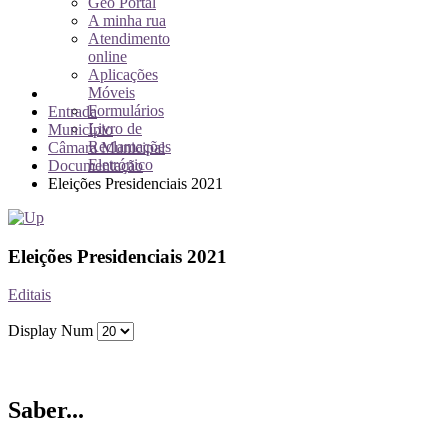
Geo Portal
A minha rua
Atendimento
online
Aplicações
Móveis
Formulários
Entrada
Livro de
Município
Reclamações
Câmara Municipal
Eletrónico
Documentação
Eleições Presidenciais 2021
Eleições Presidenciais 2021
Editais
Display Num
Saber...