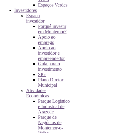
Espaços Verdes
Investidores
Espaço
investidor
Porquê investir
em Montemor?
Apoio ao
emprego
Apoio ao
investidor e
empreendedor
Guia para o
investimento
SIG
Plano Diretor
Municipal
Atividades
Económicas
Parque Logístico
e Industrial de
Arazede
Parque de
Negócios de
Montemor-o-