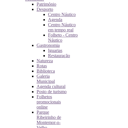
Património
Desporto
Centro Náutico
Agenda
Centro Náutico
em tempo real
Folheto - Centro
Náutico
Gastronomia
Iguarias
Restauração
Natureza
Rotas
Biblioteca
Galeria
Municipal
Agenda cultural
Posto de turismo
Folhetos
promocionais
online
Parque
Ribeirinho de
Montemor-o-
Velho