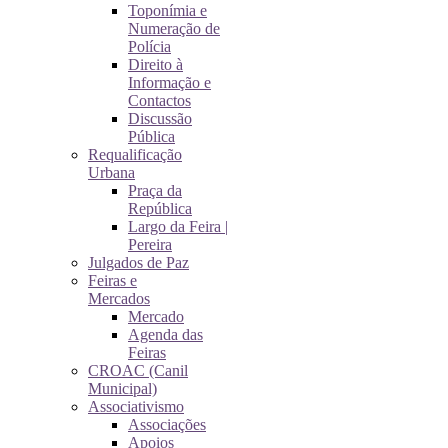
Toponímia e
Numeração de
Polícia
Direito à
Informação e
Contactos
Discussão
Pública
Requalificação
Urbana
Praça da
República
Largo da Feira |
Pereira
Julgados de Paz
Feiras e
Mercados
Mercado
Agenda das
Feiras
CROAC (Canil
Municipal)
Associativismo
Associações
Apoios