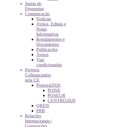
Juntas de
Freguesias
Comunicação
Notícias
Avisos, Editais e
Notas
Informativas
Regulamentos e
Documentos
Publicações
Avisos
Vias
condicionadas
Projetos
Cofinanciados
pela UE
Portugal2020
POISE
POSEUR
CENTRO2020
QREN
PRR
Relações
Internacionais /
Geminações