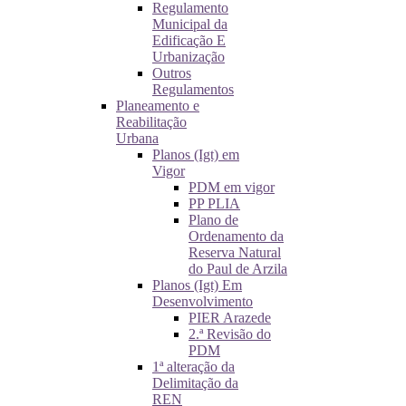
Regulamento
Municipal da
Edificação E
Urbanização
Outros
Regulamentos
Planeamento e
Reabilitação
Urbana
Planos (Igt) em
Vigor
PDM em vigor
PP PLIA
Plano de
Ordenamento da
Reserva Natural
do Paul de Arzila
Planos (Igt) Em
Desenvolvimento
PIER Arazede
2.ª Revisão do
PDM
1ª alteração da
Delimitação da
REN