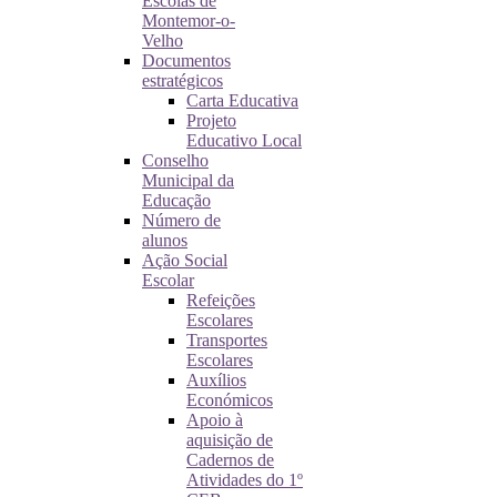
Escolas de
Montemor-o-
Velho
Documentos
estratégicos
Carta Educativa
Projeto
Educativo Local
Conselho
Municipal da
Educação
Número de
alunos
Ação Social
Escolar
Refeições
Escolares
Transportes
Escolares
Auxílios
Económicos
Apoio à
aquisição de
Cadernos de
Atividades do 1º