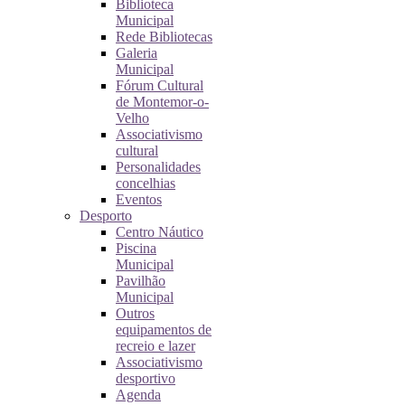
Biblioteca
Municipal
Rede Bibliotecas
Galeria
Municipal
Fórum Cultural
de Montemor-o-
Velho
Associativismo
cultural
Personalidades
concelhias
Eventos
Desporto
Centro Náutico
Piscina
Municipal
Pavilhão
Municipal
Outros
equipamentos de
recreio e lazer
Associativismo
desportivo
Agenda