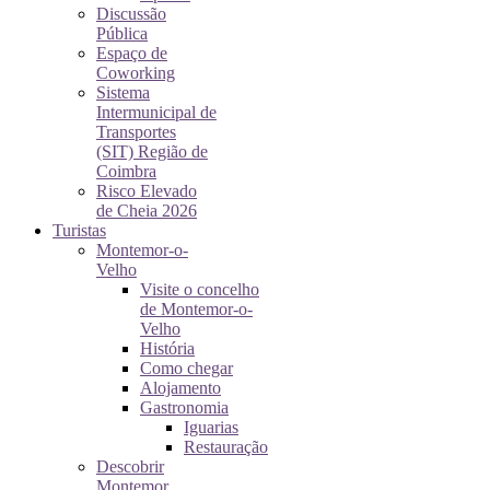
Discussão
Pública
Espaço de
Coworking
Sistema
Intermunicipal de
Transportes
(SIT) Região de
Coimbra
Risco Elevado
de Cheia 2026
Turistas
Montemor-o-
Velho
Visite o concelho
de Montemor-o-
Velho
História
Como chegar
Alojamento
Gastronomia
Iguarias
Restauração
Descobrir
Montemor