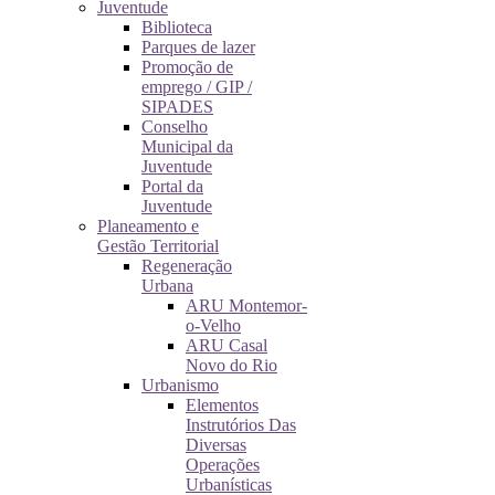
Juventude
Biblioteca
Parques de lazer
Promoção de
emprego / GIP /
SIPADES
Conselho
Municipal da
Juventude
Portal da
Juventude
Planeamento e
Gestão Territorial
Regeneração
Urbana
ARU Montemor-
o-Velho
ARU Casal
Novo do Rio
Urbanismo
Elementos
Instrutórios Das
Diversas
Operações
Urbanísticas