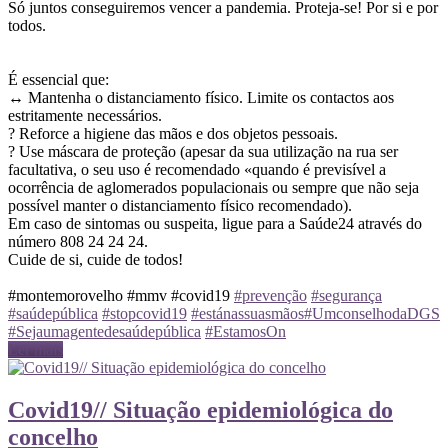
Só juntos conseguiremos vencer a pandemia. Proteja-se! Por si e por
todos.
É essencial que:
↔️ Mantenha o distanciamento físico. Limite os contactos aos
estritamente necessários.
? Reforce a higiene das mãos e dos objetos pessoais.
? Use máscara de proteção (apesar da sua utilização na rua ser
facultativa, o seu uso é recomendado «quando é previsível a
ocorrência de aglomerados populacionais ou sempre que não seja
possível manter o distanciamento físico recomendado).
Em caso de sintomas ou suspeita, ligue para a Saúde24 através do
número 808 24 24 24.
Cuide de si, cuide de todos!
#montemorovelho #mmv #covid19
#prevenção
#segurança
#saúdepública
#stopcovid19
#estánassuasmãos
#UmconselhodaDGS
#Sejaumagentedesaúdepública
#EstamosOn
Ler mais
Covid19// Situação epidemiológica do
concelho