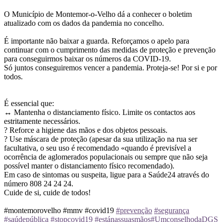
O Município de Montemor-o-Velho dá a conhecer o boletim
atualizado com os dados da pandemia no concelho.
É importante não baixar a guarda. Reforçamos o apelo para
continuar com o cumprimento das medidas de proteção e prevenção
para conseguirmos baixar os números da COVID-19.
Só juntos conseguiremos vencer a pandemia. Proteja-se! Por si e por
todos.
É essencial que:
↔️ Mantenha o distanciamento físico. Limite os contactos aos
estritamente necessários.
? Reforce a higiene das mãos e dos objetos pessoais.
? Use máscara de proteção (apesar da sua utilização na rua ser
facultativa, o seu uso é recomendado «quando é previsível a
ocorrência de aglomerados populacionais ou sempre que não seja
possível manter o distanciamento físico recomendado).
Em caso de sintomas ou suspeita, ligue para a Saúde24 através do
número 808 24 24 24.
Cuide de si, cuide de todos!
#montemorovelho #mmv #covid19
#prevenção
#segurança
#saúdepública
#stopcovid19
#estánassuasmãos
#UmconselhodaDGS