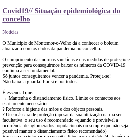
Covid19// Situação epidemiológica do
concelho
Notícias
O Município de Montemor-o-Velho dá a conhecer o boletim
atualizado com os dados da pandemia no concelho.
O cumprimento das normas sanitárias e das medidas de proteção e
prevenção para conseguirmos baixar os números da COVID-19
continua a ser fundamental.
Só juntos conseguiremos vencer a pandemia. Proteja-se!
Não baixe a guarda! Por si e por todos.
É essencial que:
↔️ Mantenha o distanciamento físico. Limite os contactos aos
estritamente necessários.
? Reforce a higiene das mãos e dos objetos pessoais.
? Use máscara de proteção (apesar da sua utilização na rua ser
facultativa, o seu uso é recomendado «quando é previsível a
ocorrência de aglomerados populacionais ou sempre que não seja
possível manter o distanciamento físico recomendado).
Em caso de sintomas ou suspeita, ligue para a Saúde24 através do