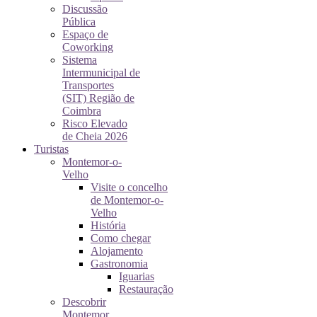
Discussão
Pública
Espaço de
Coworking
Sistema
Intermunicipal de
Transportes
(SIT) Região de
Coimbra
Risco Elevado
de Cheia 2026
Turistas
Montemor-o-
Velho
Visite o concelho
de Montemor-o-
Velho
História
Como chegar
Alojamento
Gastronomia
Iguarias
Restauração
Descobrir
Montemor