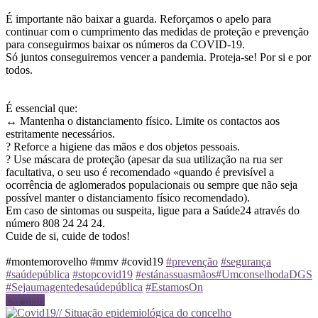
É importante não baixar a guarda. Reforçamos o apelo para
continuar com o cumprimento das medidas de proteção e prevenção
para conseguirmos baixar os números da COVID-19.
Só juntos conseguiremos vencer a pandemia. Proteja-se! Por si e por
todos.
É essencial que:
↔️ Mantenha o distanciamento físico. Limite os contactos aos
estritamente necessários.
? Reforce a higiene das mãos e dos objetos pessoais.
? Use máscara de proteção (apesar da sua utilização na rua ser
facultativa, o seu uso é recomendado «quando é previsível a
ocorrência de aglomerados populacionais ou sempre que não seja
possível manter o distanciamento físico recomendado).
Em caso de sintomas ou suspeita, ligue para a Saúde24 através do
número 808 24 24 24.
Cuide de si, cuide de todos!
#montemorovelho #mmv #covid19
#prevenção
#segurança
#saúdepública
#stopcovid19
#estánassuasmãos
#UmconselhodaDGS
#Sejaumagentedesaúdepública
#EstamosOn
Ler mais