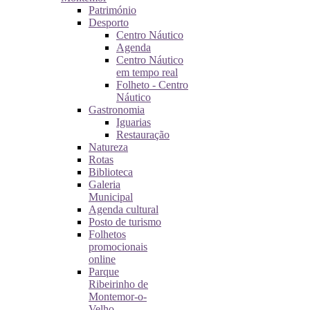
Património
Desporto
Centro Náutico
Agenda
Centro Náutico
em tempo real
Folheto - Centro
Náutico
Gastronomia
Iguarias
Restauração
Natureza
Rotas
Biblioteca
Galeria
Municipal
Agenda cultural
Posto de turismo
Folhetos
promocionais
online
Parque
Ribeirinho de
Montemor-o-
Velho