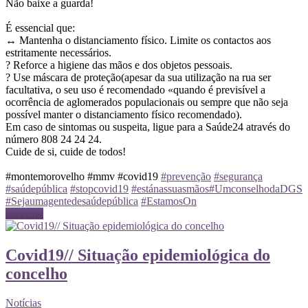
Não baixe a guarda!
É essencial que:
↔️ Mantenha o distanciamento físico. Limite os contactos aos
estritamente necessários.
? Reforce a higiene das mãos e dos objetos pessoais.
? Use máscara de proteção(apesar da sua utilização na rua ser
facultativa, o seu uso é recomendado «quando é previsível a
ocorrência de aglomerados populacionais ou sempre que não seja
possível manter o distanciamento físico recomendado).
Em caso de sintomas ou suspeita, ligue para a Saúde24 através do
número 808 24 24 24.
Cuide de si, cuide de todos!
#montemorovelho #mmv #covid19
#prevenção
#segurança
#saúdepública
#stopcovid19
#estánassuasmãos
#UmconselhodaDGS
#Sejaumagentedesaúdepública
#EstamosOn
Ler mais
Covid19// Situação epidemiológica do
concelho
Notícias