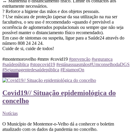
↔️ Mantenha o distanciamento físico. Limite os contactos aos
estritamente necessários.
? Reforce a higiene das mãos e dos objetos pessoais.
? Use máscara de proteção (apesar da sua utilização na rua ser
facultativa, o seu uso é recomendado «quando é previsível a
ocorrência de aglomerados populacionais ou sempre que não seja
possível manter o distanciamento físico recomendado).
Em caso de sintomas ou suspeita, ligue para a Saúde24 através do
número 808 24 24 24.
Cuide de si, cuide de todos!
#montemorovelho #mmv #covid19
#prevenção
#segurança
#saúdepública
#stopcovid19
#estánassuasmãos
#UmconselhodaDGS
#Sejaumagentedesaúdepública
#EstamosOn
Ler mais
Covid19// Situação epidemiológica do
concelho
Notícias
O Município de Montemor-o-Velho dá a conhecer o boletim
atualizado com os dados da pandemia no concelho.