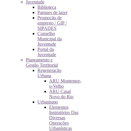
Juventude
Biblioteca
Parques de lazer
Promoção de
emprego / GIP /
SIPADES
Conselho
Municipal da
Juventude
Portal da
Juventude
Planeamento e
Gestão Territorial
Regeneração
Urbana
ARU Montemor-
o-Velho
ARU Casal
Novo do Rio
Urbanismo
Elementos
Instrutórios Das
Diversas
Operações
Urbanísticas