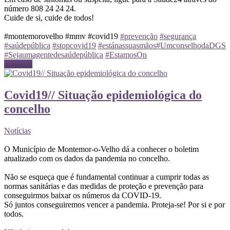
número 808 24 24 24.
Cuide de si, cuide de todos!
#montemorovelho #mmv #covid19
#prevenção
#segurança
#saúdepública
#stopcovid19
#estánassuasmãos
#UmconselhodaDGS
#Sejaumagentedesaúdepública
#EstamosOn
Ler mais
Covid19// Situação epidemiológica do
concelho
Notícias
O Município de Montemor-o-Velho dá a conhecer o boletim
atualizado com os dados da pandemia no concelho.
Não se esqueça que é fundamental continuar a cumprir todas as
normas sanitárias e das medidas de proteção e prevenção para
conseguirmos baixar os números da COVID-19.
Só juntos conseguiremos vencer a pandemia. Proteja-se! Por si e por
todos.