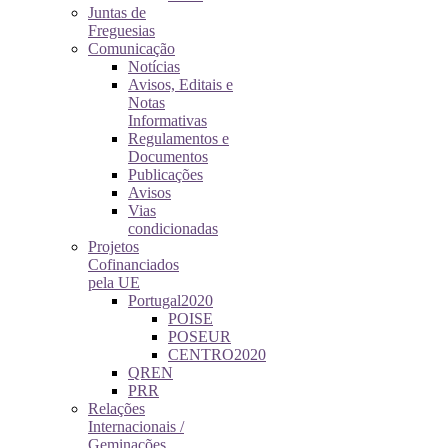
Juntas de
Freguesias
Comunicação
Notícias
Avisos, Editais e
Notas
Informativas
Regulamentos e
Documentos
Publicações
Avisos
Vias
condicionadas
Projetos
Cofinanciados
pela UE
Portugal2020
POISE
POSEUR
CENTRO2020
QREN
PRR
Relações
Internacionais /
Geminações