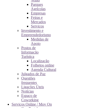
Velho
Parques
Agrícolas
Empresas
Feiras e
Mercados
Serviços
Investimento e
Empreendedorismo
Medidas de
Apoio
Postos de
Informação
Turística
Localização
Folhetos online
Agenda Cultural
Julgados de Paz
Questões
frequentes
Ligações Úteis
Notícias
Espaço de
Coworking
Serviços Online / Mov On