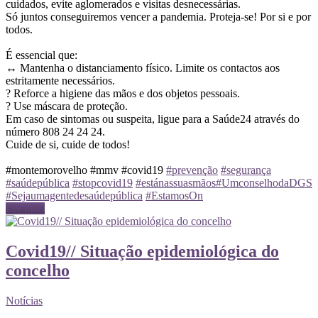
cuidados, evite aglomerados e visitas desnecessárias.
Só juntos conseguiremos vencer a pandemia. Proteja-se! Por si e por
todos.
É essencial que:
↔️ Mantenha o distanciamento físico. Limite os contactos aos
estritamente necessários.
? Reforce a higiene das mãos e dos objetos pessoais.
? Use máscara de proteção.
Em caso de sintomas ou suspeita, ligue para a Saúde24 através do
número 808 24 24 24.
Cuide de si, cuide de todos!
#montemorovelho #mmv #covid19
#prevenção
#segurança
#saúdepública
#stopcovid19
#estánassuasmãos
#UmconselhodaDGS
#Sejaumagentedesaúdepública
#EstamosOn
Ler mais
Covid19// Situação epidemiológica do
concelho
Notícias