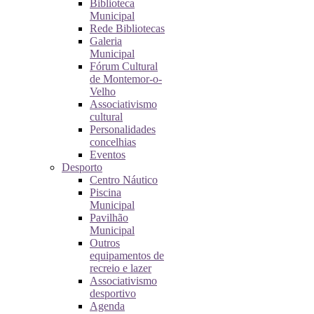
Biblioteca
Municipal
Rede Bibliotecas
Galeria
Municipal
Fórum Cultural
de Montemor-o-
Velho
Associativismo
cultural
Personalidades
concelhias
Eventos
Desporto
Centro Náutico
Piscina
Municipal
Pavilhão
Municipal
Outros
equipamentos de
recreio e lazer
Associativismo
desportivo
Agenda