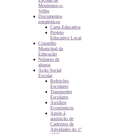
Escolas de
Montemor-o-
Velho
Documentos
estratégicos
Carta Educativa
Projeto
Educativo Local
Conselho
Municipal da
Educação
Número de
alunos
Ação Social
Escolar
Refeições
Escolares
Transportes
Escolares
Auxílios
Económicos
Apoio à
aquisição de
Cadernos de
Atividades do 1º