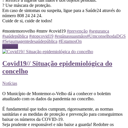
? Reforce a higiene das mãos e dos objetos pessoais.
? Use máscara de proteção.
Em caso de sintomas ou suspeita, ligue para a Saúde24 através do
número 808 24 24 24.
Cuide de si, cuide de todos!
#montemorovelho #mmv #covid19
#prevenção
#segurança
#saúdepública
#stopcovid19
#estánassuasmãos
#UmconselhodaDGS
#Sejaumagentedesaúdepública
#EstamosOn
Ler mais
Covid19// Situação epidemiológica do
concelho
Notícias
O Município de Montemor-o-Velho dá a conhecer o boletim
atualizado com os dados da pandemia no concelho.
É fundamental que todos cumpram, rigorosamente, as normas
sanitárias e as medidas de proteção e prevenção para conseguirmos
baixar os números da COVID-19.
Seja prudente e responsável e não baixe a guarda! Redobre os