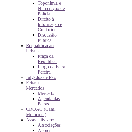
Toponímia e
Numeração de
Polícia
Direito à
Informação e
Contactos
Discussão
Pública
Requalificação
Urbana
Praça da
República
Largo da Feira |
Pereira
Julgados de Paz
Feiras e
Mercados
Mercado
Agenda das
Feiras
CROAC (Canil
Municipal)
Associativismo
Associações
Apoios