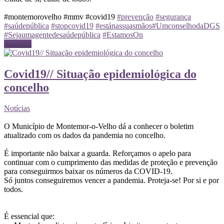
#montemorovelho #mmv #covid19
#prevenção
#segurança
#saúdepública
#stopcovid19
#estánassuasmãos
#UmconselhodaDGS
#Sejaumagentedesaúdepública
#EstamosOn
Ler mais
Covid19// Situação epidemiológica do
concelho
Notícias
O Município de Montemor-o-Velho dá a conhecer o boletim
atualizado com os dados da pandemia no concelho.
É importante não baixar a guarda. Reforçamos o apelo para
continuar com o cumprimento das medidas de proteção e prevenção
para conseguirmos baixar os números da COVID-19.
Só juntos conseguiremos vencer a pandemia. Proteja-se! Por si e por
todos.
É essencial que: