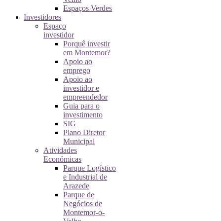
Espaços Verdes
Investidores
Espaço
investidor
Porquê investir
em Montemor?
Apoio ao
emprego
Apoio ao
investidor e
empreendedor
Guia para o
investimento
SIG
Plano Diretor
Municipal
Atividades
Económicas
Parque Logístico
e Industrial de
Arazede
Parque de
Negócios de
Montemor-o-