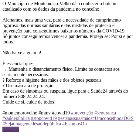
O Município de Montemor-o-Velho dá a conhecer o boletim
atualizado com os dados da pandemia no concelho.
Alertamos, mais uma vez, para a necessidade de cumprimento
rigoroso das normas sanitárias e das medidas de proteção e
prevenção para conseguirmos baixar os números da COVID-19.
Só juntos conseguiremos vencer a pandemia. Proteja-se! Por si e por
todos.
Não baixe a guarda!
É essencial que:
↔️ Mantenha o distanciamento físico. Limite os contactos aos
estritamente necessários.
? Reforce a higiene das mãos e dos objetos pessoais.
? Use máscara de proteção.
Em caso de sintomas ou suspeita, ligue para a Saúde24 através do
número 808 24 24 24.
Cuide de si, cuide de todos!
#montemorovelho #mmv #covid19
#prevenção
#segurança
#saúdepública
#stopcovid19
#estánassuasmãos
#UmconselhodaDGS
#Sejaumagentedesaúdepública
#EstamosOn
Ler mais