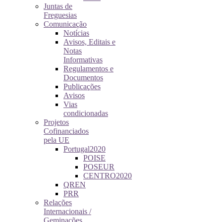
Juntas de
Freguesias
Comunicação
Notícias
Avisos, Editais e
Notas
Informativas
Regulamentos e
Documentos
Publicações
Avisos
Vias
condicionadas
Projetos
Cofinanciados
pela UE
Portugal2020
POISE
POSEUR
CENTRO2020
QREN
PRR
Relações
Internacionais /
Geminações