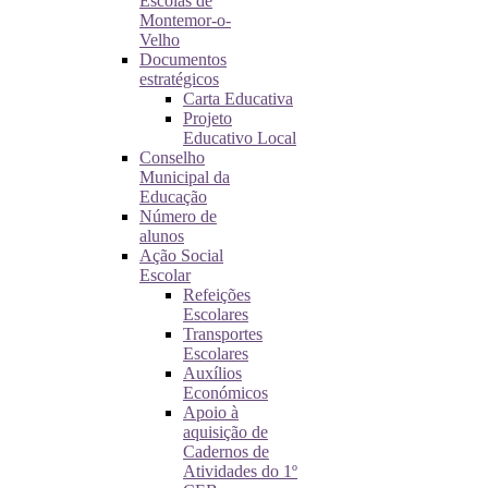
Escolas de
Montemor-o-
Velho
Documentos
estratégicos
Carta Educativa
Projeto
Educativo Local
Conselho
Municipal da
Educação
Número de
alunos
Ação Social
Escolar
Refeições
Escolares
Transportes
Escolares
Auxílios
Económicos
Apoio à
aquisição de
Cadernos de
Atividades do 1º