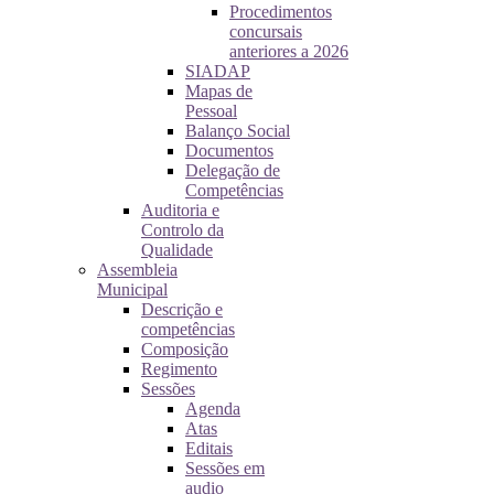
Procedimentos
concursais
anteriores a 2026
SIADAP
Mapas de
Pessoal
Balanço Social
Documentos
Delegação de
Competências
Auditoria e
Controlo da
Qualidade
Assembleia
Municipal
Descrição e
competências
Composição
Regimento
Sessões
Agenda
Atas
Editais
Sessões em
audio