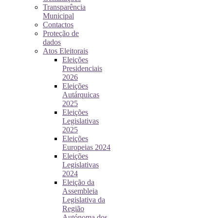
Transparência
Municipal
Contactos
Proteção de
dados
Atos Eleitorais
Eleições
Presidenciais
2026
Eleições
Autárquicas
2025
Eleições
Legislativas
2025
Eleições
Europeias 2024
Eleições
Legislativas
2024
Eleição da
Assembleia
Legislativa da
Região
Autónoma dos