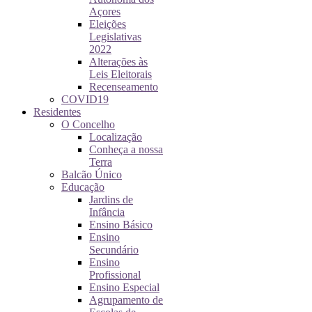
Açores
Eleições
Legislativas
2022
Alterações às
Leis Eleitorais
Recenseamento
COVID19
Residentes
O Concelho
Localização
Conheça a nossa
Terra
Balcão Único
Educação
Jardins de
Infância
Ensino Básico
Ensino
Secundário
Ensino
Profissional
Ensino Especial
Agrupamento de