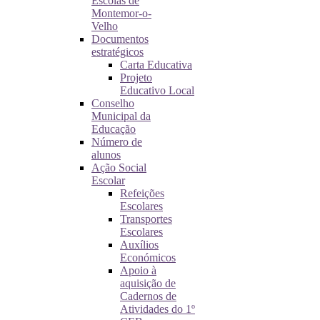
Escolas de
Montemor-o-
Velho
Documentos
estratégicos
Carta Educativa
Projeto
Educativo Local
Conselho
Municipal da
Educação
Número de
alunos
Ação Social
Escolar
Refeições
Escolares
Transportes
Escolares
Auxílios
Económicos
Apoio à
aquisição de
Cadernos de
Atividades do 1º