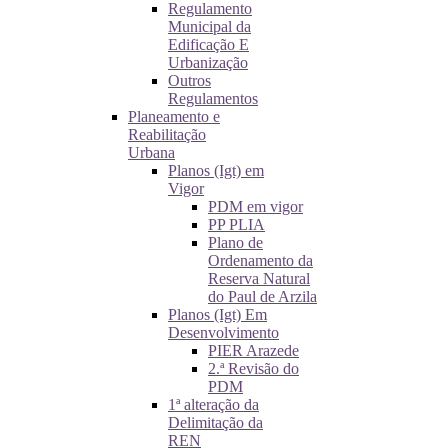
Regulamento
Municipal da
Edificação E
Urbanização
Outros
Regulamentos
Planeamento e
Reabilitação
Urbana
Planos (Igt) em
Vigor
PDM em vigor
PP PLIA
Plano de
Ordenamento da
Reserva Natural
do Paul de Arzila
Planos (Igt) Em
Desenvolvimento
PIER Arazede
2.ª Revisão do
PDM
1ª alteração da
Delimitação da
REN