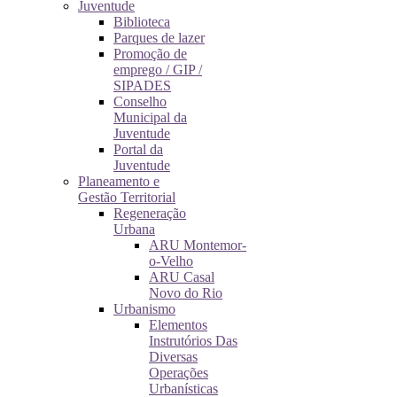
Juventude
Biblioteca
Parques de lazer
Promoção de
emprego / GIP /
SIPADES
Conselho
Municipal da
Juventude
Portal da
Juventude
Planeamento e
Gestão Territorial
Regeneração
Urbana
ARU Montemor-
o-Velho
ARU Casal
Novo do Rio
Urbanismo
Elementos
Instrutórios Das
Diversas
Operações
Urbanísticas