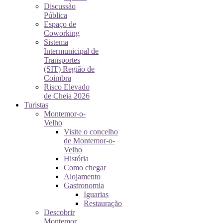
Discussão
Pública
Espaço de
Coworking
Sistema
Intermunicipal de
Transportes
(SIT) Região de
Coimbra
Risco Elevado
de Cheia 2026
Turistas
Montemor-o-
Velho
Visite o concelho
de Montemor-o-
Velho
História
Como chegar
Alojamento
Gastronomia
Iguarias
Restauração
Descobrir
Montemor