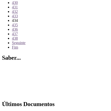
430
431
432
433
434
435
436
437
438
Seguinte
Fim
Saber...
Últimos Documentos