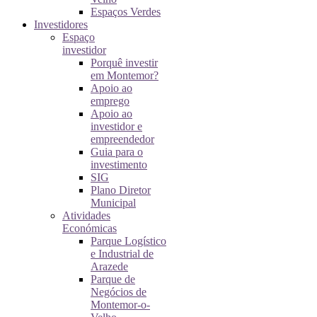
Espaços Verdes
Investidores
Espaço
investidor
Porquê investir
em Montemor?
Apoio ao
emprego
Apoio ao
investidor e
empreendedor
Guia para o
investimento
SIG
Plano Diretor
Municipal
Atividades
Económicas
Parque Logístico
e Industrial de
Arazede
Parque de
Negócios de
Montemor-o-