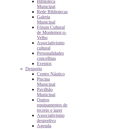
Biblioteca
Municipal
Rede Bibliotecas
Galeria
Municipal
Fórum Cultural
de Montemor-o-
Velho
Associativismo
cultural
Personalidades
concelhias
Eventos
Desporto
Centro Náutico
Piscina
Municipal
Pavilhão
Municipal
Outros
equipamentos de
recreio e lazer
Associativismo
desportivo
Agenda