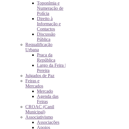
Toponímia e
Numeração de
Polícia
Direito à
Informação e
Contactos
Discussão
Pública
Requalificação
Urbana
Praça da
República
Largo da Feira |
Pereira
Julgados de Paz
Feiras e
Mercados
Mercado
Agenda das
Feiras
CROAC (Canil
Municipal)
Associativismo
Associações
Apoios