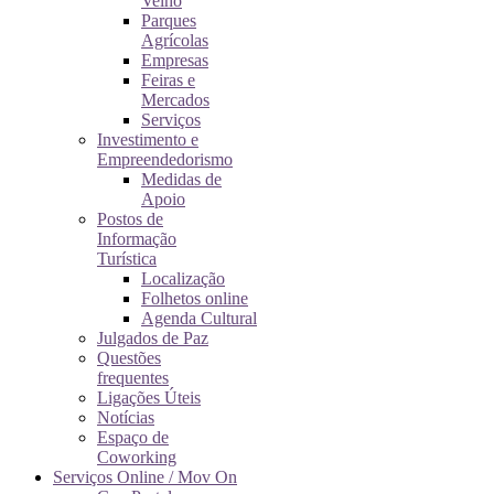
Velho
Parques
Agrícolas
Empresas
Feiras e
Mercados
Serviços
Investimento e
Empreendedorismo
Medidas de
Apoio
Postos de
Informação
Turística
Localização
Folhetos online
Agenda Cultural
Julgados de Paz
Questões
frequentes
Ligações Úteis
Notícias
Espaço de
Coworking
Serviços Online / Mov On