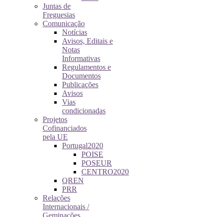
Juntas de
Freguesias
Comunicação
Notícias
Avisos, Editais e
Notas
Informativas
Regulamentos e
Documentos
Publicações
Avisos
Vias
condicionadas
Projetos
Cofinanciados
pela UE
Portugal2020
POISE
POSEUR
CENTRO2020
QREN
PRR
Relações
Internacionais /
Geminações