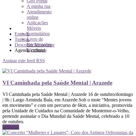
Geo Portal
A minha rua
Atendimento
online
Aplicações
Móveis
Formulários
Entrada
Livro de
Turistas
Reclamações
Descobrir Montemor
Eletrónico
Agenda cultural
Assinar este feed RSS
VI Caminhada pela Saúde Mental | Arazede
VI Caminhada pela Saúde Mental | Arazede 16 de outubro/domingo
| 9h | Largo Arminda Baía, em Arazede.Sob o mote “Mentes jovens
em movimento” e com um percurso de 6km, a iniciativa, promovida
pela Unidade de Cuidados na Comunidade de Montemor-o-Velho,
pretende assinalar o Dia Mundial da Saúde Mental, celebrado a 10
de outubro.
Ler mais