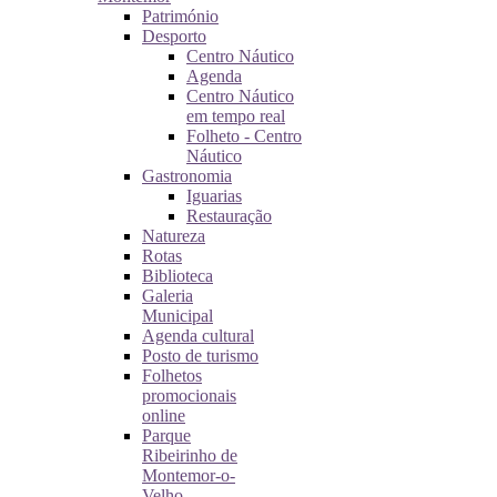
Património
Desporto
Centro Náutico
Agenda
Centro Náutico
em tempo real
Folheto - Centro
Náutico
Gastronomia
Iguarias
Restauração
Natureza
Rotas
Biblioteca
Galeria
Municipal
Agenda cultural
Posto de turismo
Folhetos
promocionais
online
Parque
Ribeirinho de
Montemor-o-
Velho