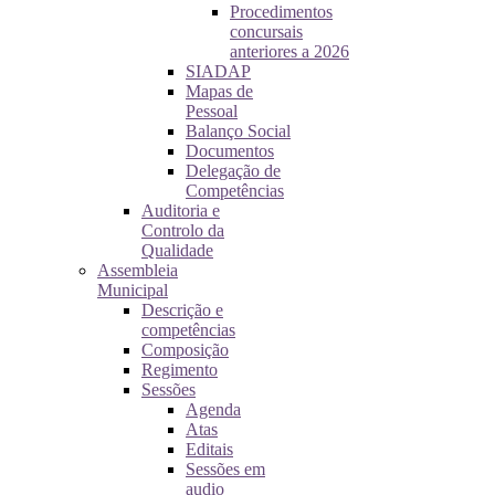
Procedimentos
concursais
anteriores a 2026
SIADAP
Mapas de
Pessoal
Balanço Social
Documentos
Delegação de
Competências
Auditoria e
Controlo da
Qualidade
Assembleia
Municipal
Descrição e
competências
Composição
Regimento
Sessões
Agenda
Atas
Editais
Sessões em
audio