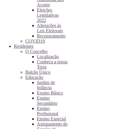
Açores
Eleições
Legislativas
2022
Alterações às
Leis Eleitorais
Recenseamento
COVID19
Residentes
O Concelho
Localização
Conheça a nossa
Terra
Balcão Único
Educação
Jardins de
Infância
Ensino Básico
Ensino
Secundário
Ensino
Profissional
Ensino Especial
Agrupamento de