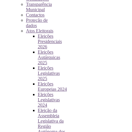
Transparência
Municipal
Contactos
Proteção de
dados
Atos Eleitorais
Eleições
Presidenciais
2026
Eleições
Autárquicas
2025
Eleições
Legislativas
2025
Eleições
Europeias 2024
Eleições
Legislativas
2024
Eleição da
Assembleia
Legislativa da
Região
Autónoma dos