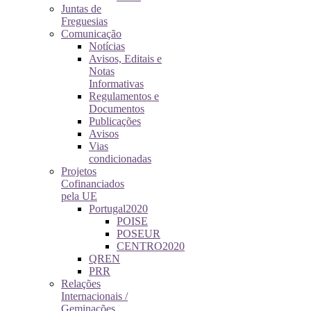
Juntas de
Freguesias
Comunicação
Notícias
Avisos, Editais e
Notas
Informativas
Regulamentos e
Documentos
Publicações
Avisos
Vias
condicionadas
Projetos
Cofinanciados
pela UE
Portugal2020
POISE
POSEUR
CENTRO2020
QREN
PRR
Relações
Internacionais /
Geminações