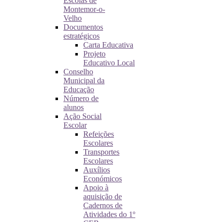
Escolas de
Montemor-o-
Velho
Documentos
estratégicos
Carta Educativa
Projeto
Educativo Local
Conselho
Municipal da
Educação
Número de
alunos
Ação Social
Escolar
Refeições
Escolares
Transportes
Escolares
Auxílios
Económicos
Apoio à
aquisição de
Cadernos de
Atividades do 1º