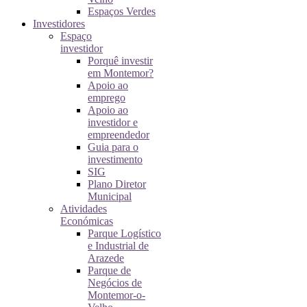
Espaços Verdes
Investidores
Espaço
investidor
Porquê investir
em Montemor?
Apoio ao
emprego
Apoio ao
investidor e
empreendedor
Guia para o
investimento
SIG
Plano Diretor
Municipal
Atividades
Económicas
Parque Logístico
e Industrial de
Arazede
Parque de
Negócios de
Montemor-o-