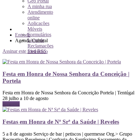
Geo Portal
A minha rua
Atendimento
online
Aplicações
Móveis
Formulários
Entrada
Livro de
Agenda Cultural
Reclamações
Assinar este feed RSS
Eletrónico
Festa em Honra de Nossa Senhora da Conceição |
Portela
Festa em Honra de Nossa Senhora da Conceição Portela | Tentúgal
28 julho a 10 de agosto
Ler mais
Festas em Honra de Nª Srª da Saúde | Reveles
5 a 8 de agosto Serviço de bar | petiscos | quermesse Org.> Grupo
Recreativo Revelense | Confraria do Santíssimo Sacramento da