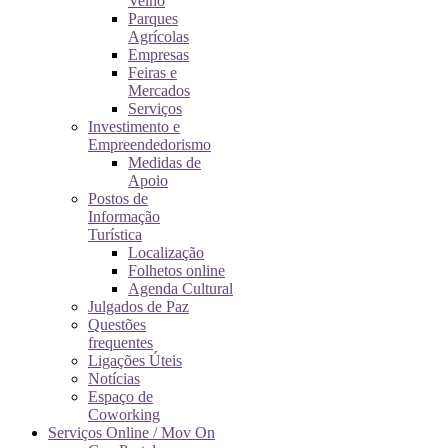
Velho
Parques
Agrícolas
Empresas
Feiras e
Mercados
Serviços
Investimento e
Empreendedorismo
Medidas de
Apoio
Postos de
Informação
Turística
Localização
Folhetos online
Agenda Cultural
Julgados de Paz
Questões
frequentes
Ligações Úteis
Notícias
Espaço de
Coworking
Serviços Online / Mov On