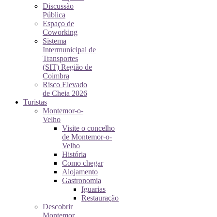
Discussão
Pública
Espaço de
Coworking
Sistema
Intermunicipal de
Transportes
(SIT) Região de
Coimbra
Risco Elevado
de Cheia 2026
Turistas
Montemor-o-
Velho
Visite o concelho
de Montemor-o-
Velho
História
Como chegar
Alojamento
Gastronomia
Iguarias
Restauração
Descobrir
Montemor