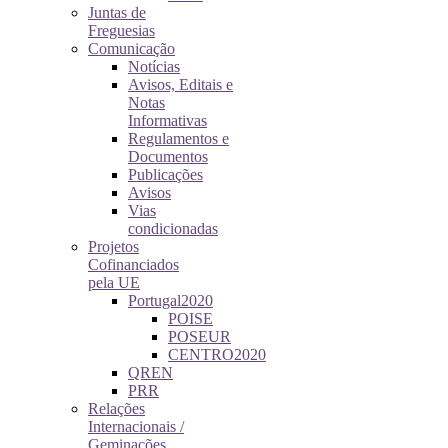
Juntas de
Freguesias
Comunicação
Notícias
Avisos, Editais e
Notas
Informativas
Regulamentos e
Documentos
Publicações
Avisos
Vias
condicionadas
Projetos
Cofinanciados
pela UE
Portugal2020
POISE
POSEUR
CENTRO2020
QREN
PRR
Relações
Internacionais /
Geminações