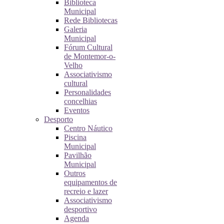
Biblioteca
Municipal
Rede Bibliotecas
Galeria
Municipal
Fórum Cultural
de Montemor-o-
Velho
Associativismo
cultural
Personalidades
concelhias
Eventos
Desporto
Centro Náutico
Piscina
Municipal
Pavilhão
Municipal
Outros
equipamentos de
recreio e lazer
Associativismo
desportivo
Agenda