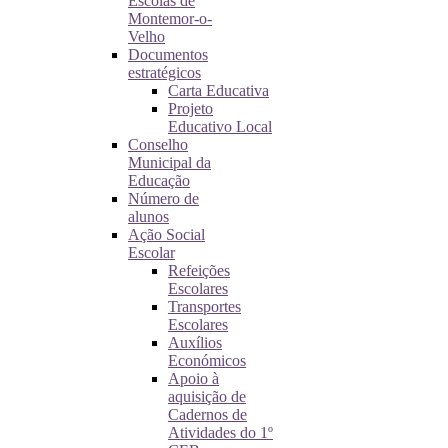
Escolas de
Montemor-o-
Velho
Documentos
estratégicos
Carta Educativa
Projeto
Educativo Local
Conselho
Municipal da
Educação
Número de
alunos
Ação Social
Escolar
Refeições
Escolares
Transportes
Escolares
Auxílios
Económicos
Apoio à
aquisição de
Cadernos de
Atividades do 1º