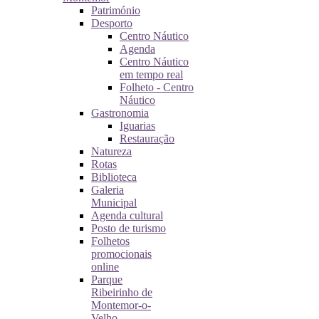
Património
Desporto
Centro Náutico
Agenda
Centro Náutico
em tempo real
Folheto - Centro
Náutico
Gastronomia
Iguarias
Restauração
Natureza
Rotas
Biblioteca
Galeria
Municipal
Agenda cultural
Posto de turismo
Folhetos
promocionais
online
Parque
Ribeirinho de
Montemor-o-
Velho