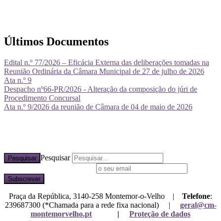
Últimos Documentos
Edital n.º 77/2026 – Eficácia Externa das deliberações tomadas na
Reunião Ordinária da Câmara Municipal de 27 de julho de 2026
Ata n.º 9
Despacho nº66-PR/2026 - Alteração da composição do júri de
Procedimento Concursal
Ata n.º 9/2026 da reunião de Câmara de 04 de maio de 2026
Pesquisar
Pesquisar
Subscreva a nossa newsletter
Praça da República, 3140-258 Montemor-o-Velho |
Telefone
:
239687300 (*Chamada para a rede fixa nacional) |
geral@cm-
montemorvelho.pt
|
Proteção de dados