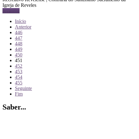
Igreja de Reveles
Ler mais
Início
Anterior
446
447
448
449
450
451
452
453
454
455
Seguinte
Fim
Saber...