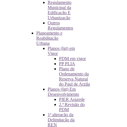
Regulamento
Municipal da
Edificação E
Urbanização
Outros
Regulamentos
Planeamento e
Reabilitação
Urbana
Planos (Igt) em
Vigor
PDM em vigor
PP PLIA
Plano de
Ordenamento da
Reserva Natural
do Paul de Arzila
Planos (Igt) Em
Desenvolvimento
PIER Arazede
2.ª Revisão do
PDM
1ª alteração da
Delimitação da
REN