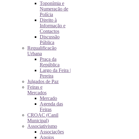
Toponímia e
Numeração de
Polícia
Direito à
Informação e
Contactos
Discussão
Pública
Requalificação
Urbana
Praça da
República
Largo da Feira |
Pereira
Julgados de Paz
Feiras e
Mercados
Mercado
Agenda das
Feiras
CROAC (Canil
Municipal)
Associativismo
Associações
Apoios