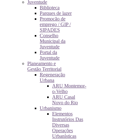
Juventude
Biblioteca
Parques de lazer
Promoção de
emprego / GIP /
SIPADES
Conselho
Municipal da
Juventude
Portal da
Juventude
Planeamento e
Gestão Territorial
Regeneração
Urbana
ARU Montemor-
o-Velho
ARU Casal
Novo do Rio
Urbanismo
Elementos
Instrutórios Das
Diversas
Operações
Urbanísticas