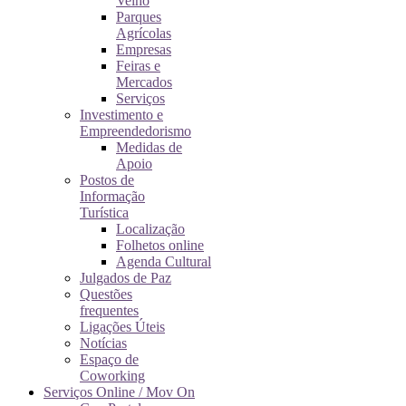
Velho
Parques
Agrícolas
Empresas
Feiras e
Mercados
Serviços
Investimento e
Empreendedorismo
Medidas de
Apoio
Postos de
Informação
Turística
Localização
Folhetos online
Agenda Cultural
Julgados de Paz
Questões
frequentes
Ligações Úteis
Notícias
Espaço de
Coworking
Serviços Online / Mov On