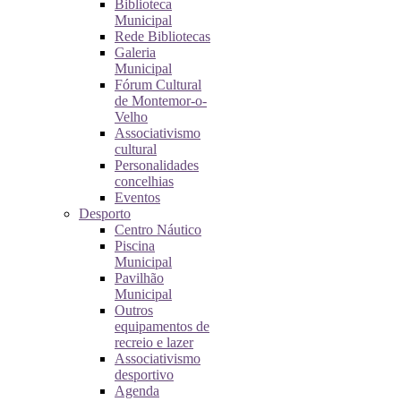
Biblioteca
Municipal
Rede Bibliotecas
Galeria
Municipal
Fórum Cultural
de Montemor-o-
Velho
Associativismo
cultural
Personalidades
concelhias
Eventos
Desporto
Centro Náutico
Piscina
Municipal
Pavilhão
Municipal
Outros
equipamentos de
recreio e lazer
Associativismo
desportivo
Agenda