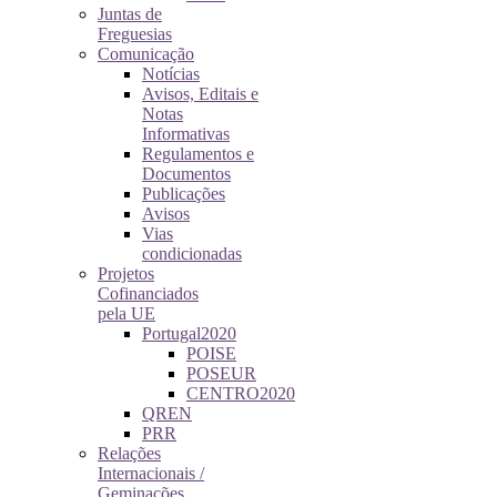
Juntas de
Freguesias
Comunicação
Notícias
Avisos, Editais e
Notas
Informativas
Regulamentos e
Documentos
Publicações
Avisos
Vias
condicionadas
Projetos
Cofinanciados
pela UE
Portugal2020
POISE
POSEUR
CENTRO2020
QREN
PRR
Relações
Internacionais /
Geminações