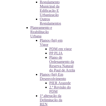
Regulamento
Municipal da
Edificação E
Urbanização
Outros
Regulamentos
Planeamento e
Reabilitação
Urbana
Planos (Igt) em
Vigor
PDM em vigor
PP PLIA
Plano de
Ordenamento da
Reserva Natural
do Paul de Arzila
Planos (Igt) Em
Desenvolvimento
PIER Arazede
2.ª Revisão do
PDM
1ª alteração da
Delimitação da
REN