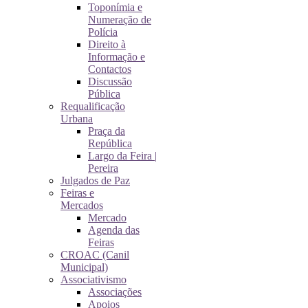
Toponímia e
Numeração de
Polícia
Direito à
Informação e
Contactos
Discussão
Pública
Requalificação
Urbana
Praça da
República
Largo da Feira |
Pereira
Julgados de Paz
Feiras e
Mercados
Mercado
Agenda das
Feiras
CROAC (Canil
Municipal)
Associativismo
Associações
Apoios