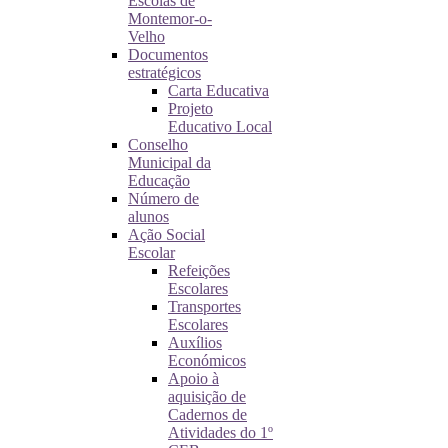
Escolas de
Montemor-o-
Velho
Documentos
estratégicos
Carta Educativa
Projeto
Educativo Local
Conselho
Municipal da
Educação
Número de
alunos
Ação Social
Escolar
Refeições
Escolares
Transportes
Escolares
Auxílios
Económicos
Apoio à
aquisição de
Cadernos de
Atividades do 1º