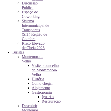
Discussão
Pública
Espaço de
Coworking
Sistema
Intermunicipal de
Transportes
(SIT) Região de
Coimbra
Risco Elevado
de Cheia 2026
Turistas
Montemor-o-
Velho
Visite o concelho
de Montemor-o-
Velho
História
Como chegar
Alojamento
Gastronomia
Iguarias
Restauração
Descobrir
Montemor