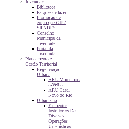
Juventude
Biblioteca
Parques de lazer
Promoção de
emprego / GIP /
SIPADES
Conselho
Municipal da
Juventude
Portal da
Juventude
Planeamento e
Gestão Territorial
Regeneração
Urbana
ARU Montemor-
o-Velho
ARU Casal
Novo do Rio
Urbanismo
Elementos
Instrutórios Das
Diversas
Operações
Urbanísticas