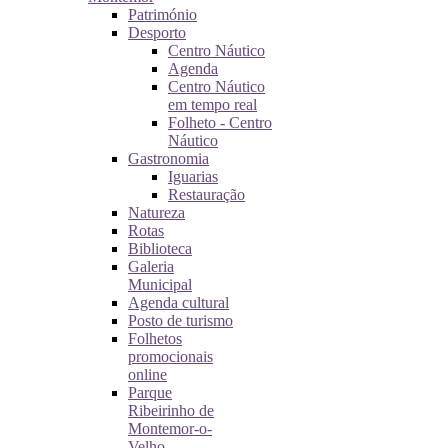
Património
Desporto
Centro Náutico
Agenda
Centro Náutico
em tempo real
Folheto - Centro
Náutico
Gastronomia
Iguarias
Restauração
Natureza
Rotas
Biblioteca
Galeria
Municipal
Agenda cultural
Posto de turismo
Folhetos
promocionais
online
Parque
Ribeirinho de
Montemor-o-
Velho