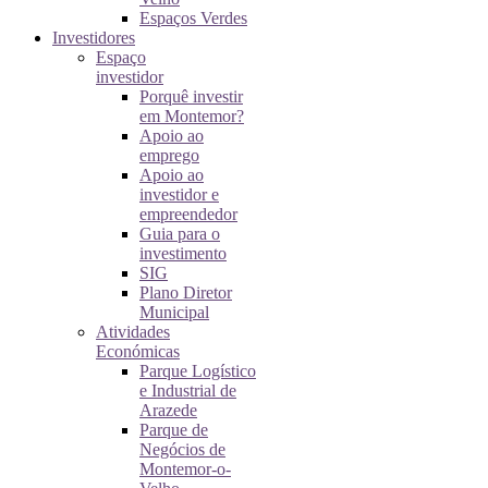
Espaços Verdes
Investidores
Espaço
investidor
Porquê investir
em Montemor?
Apoio ao
emprego
Apoio ao
investidor e
empreendedor
Guia para o
investimento
SIG
Plano Diretor
Municipal
Atividades
Económicas
Parque Logístico
e Industrial de
Arazede
Parque de
Negócios de
Montemor-o-