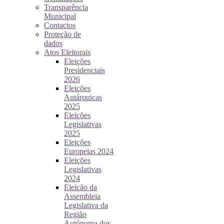
Transparência
Municipal
Contactos
Proteção de
dados
Atos Eleitorais
Eleições
Presidenciais
2026
Eleições
Autárquicas
2025
Eleições
Legislativas
2025
Eleições
Europeias 2024
Eleições
Legislativas
2024
Eleição da
Assembleia
Legislativa da
Região
Autónoma dos