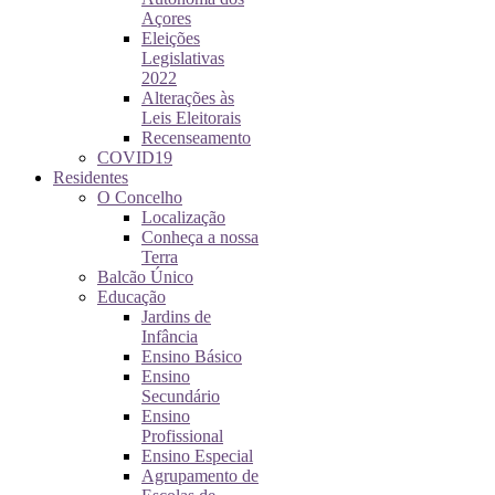
Açores
Eleições
Legislativas
2022
Alterações às
Leis Eleitorais
Recenseamento
COVID19
Residentes
O Concelho
Localização
Conheça a nossa
Terra
Balcão Único
Educação
Jardins de
Infância
Ensino Básico
Ensino
Secundário
Ensino
Profissional
Ensino Especial
Agrupamento de