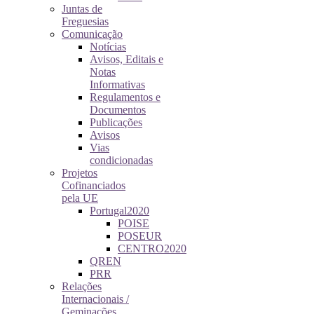
Juntas de
Freguesias
Comunicação
Notícias
Avisos, Editais e
Notas
Informativas
Regulamentos e
Documentos
Publicações
Avisos
Vias
condicionadas
Projetos
Cofinanciados
pela UE
Portugal2020
POISE
POSEUR
CENTRO2020
QREN
PRR
Relações
Internacionais /
Geminações