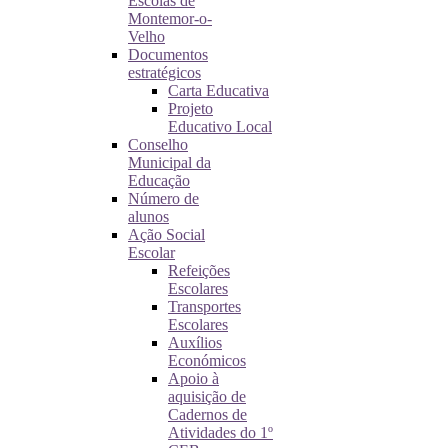
Escolas de
Montemor-o-
Velho
Documentos
estratégicos
Carta Educativa
Projeto
Educativo Local
Conselho
Municipal da
Educação
Número de
alunos
Ação Social
Escolar
Refeições
Escolares
Transportes
Escolares
Auxílios
Económicos
Apoio à
aquisição de
Cadernos de
Atividades do 1º