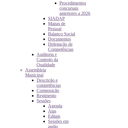
Procedimentos
concursais
anteriores a 2026
SIADAP
Mapas de
Pessoal
Balanço Social
Documentos
Delegação de
Competências
Auditoria e
Controlo da
Qualidade
Assembleia
Municipal
Descrição e
competências
Composição
Regimento
Sessões
Agenda
Atas
Editais
Sessões em
audio