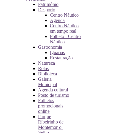
Património
Desporto
Centro Náutico
Agenda
Centro Náutico
em tempo real
Folheto - Centro
Náutico
Gastronomia
Iguarias
Restauração
Natureza
Rotas
Biblioteca
Galeria
Municipal
Agenda cultural
Posto de turismo
Folhetos
promocionais
online
Parque
Ribeirinho de
Montemor-o-
Velho