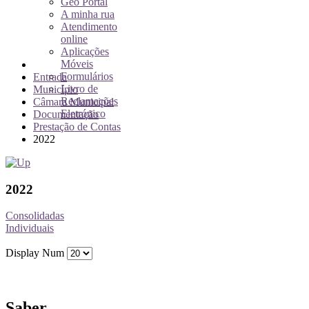
Geo Portal
A minha rua
Atendimento
online
Aplicações
Móveis
Formulários
Entrada
Livro de
Município
Reclamações
Câmara Municipal
Eletrónico
Documentação
Prestação de Contas
2022
2022
Consolidadas
Individuais
Display Num
Saber...