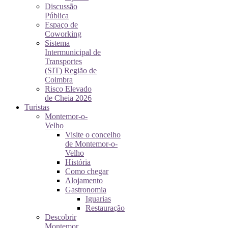
Discussão
Pública
Espaço de
Coworking
Sistema
Intermunicipal de
Transportes
(SIT) Região de
Coimbra
Risco Elevado
de Cheia 2026
Turistas
Montemor-o-
Velho
Visite o concelho
de Montemor-o-
Velho
História
Como chegar
Alojamento
Gastronomia
Iguarias
Restauração
Descobrir
Montemor