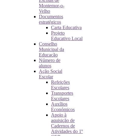
Escolas de
Montemor-o-
Velho
Documentos
estratégicos
Carta Educativa
Projeto
Educativo Local
Conselho
Municipal da
Educação
Número de
alunos
Ação Social
Escolar
Refeições
Escolares
Transportes
Escolares
Auxílios
Económicos
Apoio à
aquisição de
Cadernos de
Atividades do 1º