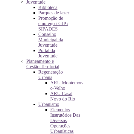
Juventude
Biblioteca
Parques de lazer
Promoção de
emprego / GIP /
SIPADES
Conselho
Municipal da
Juventude
Portal da
Juventude
Planeamento e
Gestão Territorial
Regeneração
Urbana
ARU Montemor-
o-Velho
ARU Casal
Novo do Rio
Urbanismo
Elementos
Instrutórios Das
Diversas
Operações
Urbanísticas