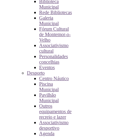
Biblioteca
Municipal
Rede Bibliotecas
Galeria
Municipal
Fórum Cultural
de Montemor-o-
Velho
Associativismo
cultural
Personalidades
concelhias
Eventos
Desporto
Centro Náutico
Piscina
Municipal
Pavilhão
Municipal
Outros
equipamentos de
recreio e lazer
Associativismo
desportivo
Agenda