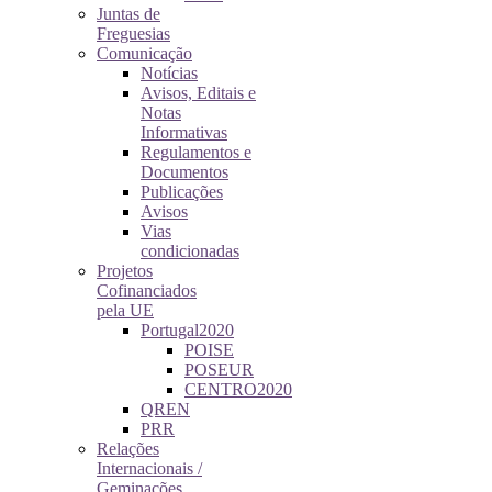
Juntas de
Freguesias
Comunicação
Notícias
Avisos, Editais e
Notas
Informativas
Regulamentos e
Documentos
Publicações
Avisos
Vias
condicionadas
Projetos
Cofinanciados
pela UE
Portugal2020
POISE
POSEUR
CENTRO2020
QREN
PRR
Relações
Internacionais /
Geminações