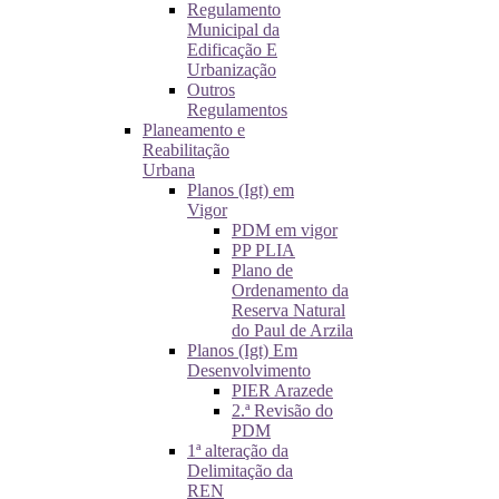
Regulamento
Municipal da
Edificação E
Urbanização
Outros
Regulamentos
Planeamento e
Reabilitação
Urbana
Planos (Igt) em
Vigor
PDM em vigor
PP PLIA
Plano de
Ordenamento da
Reserva Natural
do Paul de Arzila
Planos (Igt) Em
Desenvolvimento
PIER Arazede
2.ª Revisão do
PDM
1ª alteração da
Delimitação da
REN