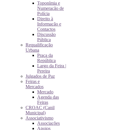
Toponímia e
Numeração de
Polícia
Direito à
Informação e
Contactos
Discussão
Pública
Requalificação
Urbana
Praça da
República
Largo da Feira |
Pereira
Julgados de Paz
Feiras e
Mercados
Mercado
Agenda das
Feiras
CROAC (Canil
Municipal)
Associativismo
Associações
Apoios