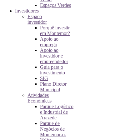
Espaços Verdes
Investidores
Espaço
investidor
Porquê investir
em Montemor?
Apoio ao
emprego
Apoio ao
investidor e
empreendedor
Guia para o
investimento
SIG
Plano Diretor
Municipal
Atividades
Económicas
Parque Logístico
e Industrial de
Arazede
Parque de
Negócios de
Montemor-o-