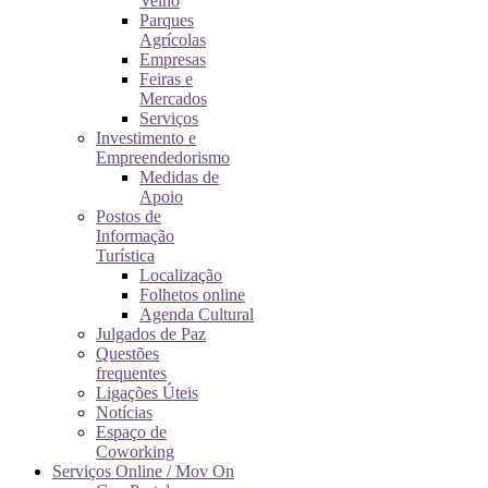
Velho
Parques
Agrícolas
Empresas
Feiras e
Mercados
Serviços
Investimento e
Empreendedorismo
Medidas de
Apoio
Postos de
Informação
Turística
Localização
Folhetos online
Agenda Cultural
Julgados de Paz
Questões
frequentes
Ligações Úteis
Notícias
Espaço de
Coworking
Serviços Online / Mov On