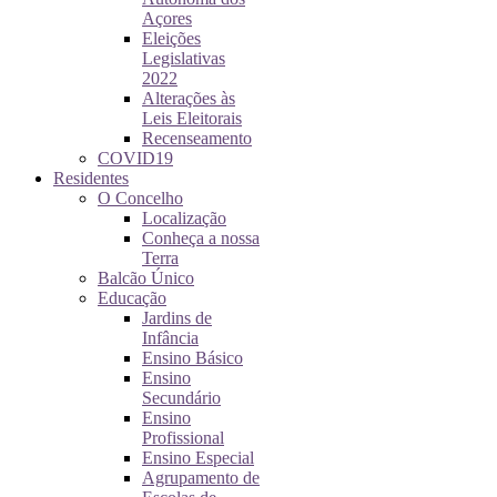
Açores
Eleições
Legislativas
2022
Alterações às
Leis Eleitorais
Recenseamento
COVID19
Residentes
O Concelho
Localização
Conheça a nossa
Terra
Balcão Único
Educação
Jardins de
Infância
Ensino Básico
Ensino
Secundário
Ensino
Profissional
Ensino Especial
Agrupamento de