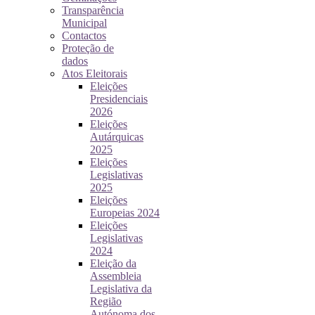
Transparência
Municipal
Contactos
Proteção de
dados
Atos Eleitorais
Eleições
Presidenciais
2026
Eleições
Autárquicas
2025
Eleições
Legislativas
2025
Eleições
Europeias 2024
Eleições
Legislativas
2024
Eleição da
Assembleia
Legislativa da
Região
Autónoma dos