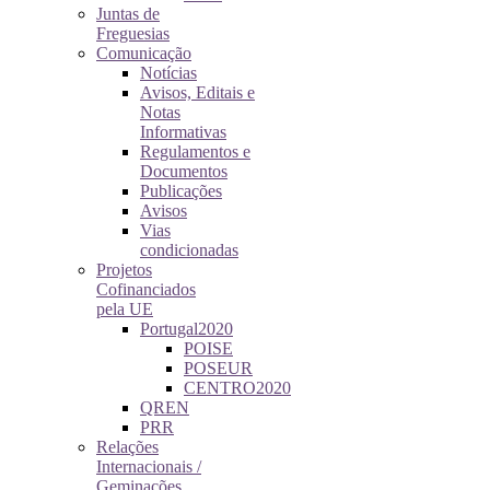
Juntas de
Freguesias
Comunicação
Notícias
Avisos, Editais e
Notas
Informativas
Regulamentos e
Documentos
Publicações
Avisos
Vias
condicionadas
Projetos
Cofinanciados
pela UE
Portugal2020
POISE
POSEUR
CENTRO2020
QREN
PRR
Relações
Internacionais /
Geminações