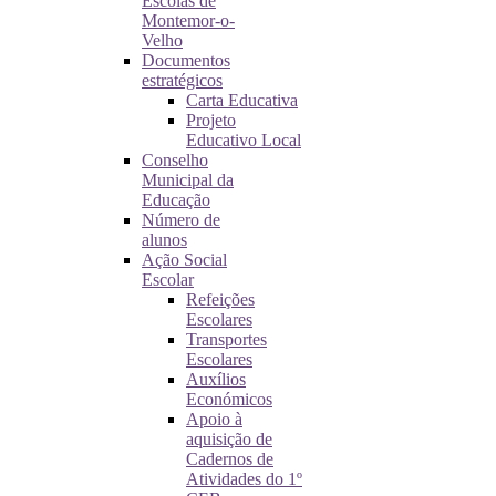
Escolas de
Montemor-o-
Velho
Documentos
estratégicos
Carta Educativa
Projeto
Educativo Local
Conselho
Municipal da
Educação
Número de
alunos
Ação Social
Escolar
Refeições
Escolares
Transportes
Escolares
Auxílios
Económicos
Apoio à
aquisição de
Cadernos de
Atividades do 1º