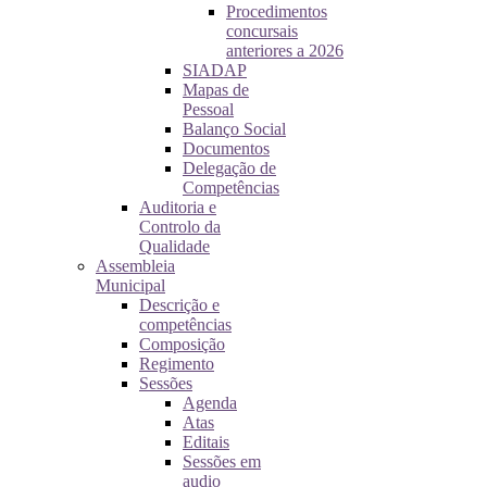
Procedimentos
concursais
anteriores a 2026
SIADAP
Mapas de
Pessoal
Balanço Social
Documentos
Delegação de
Competências
Auditoria e
Controlo da
Qualidade
Assembleia
Municipal
Descrição e
competências
Composição
Regimento
Sessões
Agenda
Atas
Editais
Sessões em
audio