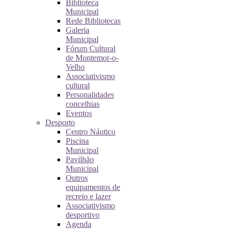
Biblioteca
Municipal
Rede Bibliotecas
Galeria
Municipal
Fórum Cultural
de Montemor-o-
Velho
Associativismo
cultural
Personalidades
concelhias
Eventos
Desporto
Centro Náutico
Piscina
Municipal
Pavilhão
Municipal
Outros
equipamentos de
recreio e lazer
Associativismo
desportivo
Agenda