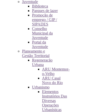
Juventude
Biblioteca
Parques de lazer
Promoção de
emprego / GIP /
SIPADES
Conselho
Municipal da
Juventude
Portal da
Juventude
Planeamento e
Gestão Territorial
Regeneração
Urbana
ARU Montemor-
o-Velho
ARU Casal
Novo do Rio
Urbanismo
Elementos
Instrutórios Das
Diversas
Operações
Urbanísticas