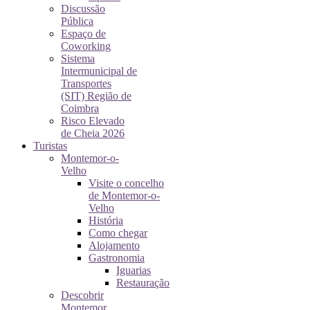
Discussão
Pública
Espaço de
Coworking
Sistema
Intermunicipal de
Transportes
(SIT) Região de
Coimbra
Risco Elevado
de Cheia 2026
Turistas
Montemor-o-
Velho
Visite o concelho
de Montemor-o-
Velho
História
Como chegar
Alojamento
Gastronomia
Iguarias
Restauração
Descobrir
Montemor