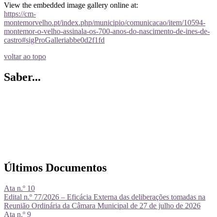
View the embedded image gallery online at:
https://cm-
montemorvelho.pt/index.php/municipio/comunicacao/item/10594-
montemor-o-velho-assinala-os-700-anos-do-nascimento-de-ines-de-
castro#sigProGalleriabbe0d2f1fd
voltar ao topo
Saber...
Últimos Documentos
Ata n.º 10
Edital n.º 77/2026 – Eficácia Externa das deliberações tomadas na
Reunião Ordinária da Câmara Municipal de 27 de julho de 2026
Ata n.º 9