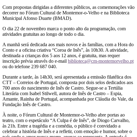
Com propostas dirigidas a diferentes públicos, as comemorações vão
decorrer no Fórum Cultural de Montemor-o-Velho e na Biblioteca
Municipal Afonso Duarte (BMAD).
O dia 22 de novembro marca o ponto alto da programação, com
atividades gratuitas ao longo de todo o dia.
A manhã será dedicada aos mais novos e às famílias, com a Hora do
Conto e a oficina criativa “Coroa de Inês”, às 10h30. A atividade,
destinada a crianças dos 5 aos 12 anos, é gratuita, mas requer
inscrição prévia através do e-mail
biblioteca@cm-montemorvelho.pt
ou do telefone 239 687 040.
Durante a tarde, às 14h30, será apresentada a emissão filatélica dos
CTT – Correios de Portugal, composta por dois selos dedicados aos
700 anos do nascimento de Inês de Castro. Segue-se a Tertúlia
Literária com Isabel Stilwell, autora de Inês de Castro – Espia,
Amante, Rainha de Portugal, acompanhada por Cláudia do Vale, da
Fundação Inês de Castro.
À noite, o Fórum Cultural de Montemor-o-Velho abre portas ao
teatro, com o espetáculo “A Culpa é de Inês”, de Diogo Carvalho,
às 21h. Entre a tragédia e a comédia, o público é convidado a
celebrar a história de Inês e a refletir, com emoção e humor, sobre o
país onde o amor nunca morre, apenas se representa. A entrada é