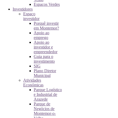
Espaços Verdes
Investidores
Espaço
investidor
Porquê investir
em Montemor?
Apoio ao
emprego
Apoio ao
investidor e
empreendedor
Guia para o
investimento
SIG
Plano Diretor
Municipal
Atividades
Económicas
Parque Logístico
e Industrial de
Arazede
Parque de
Negócios de
Montemor-o-