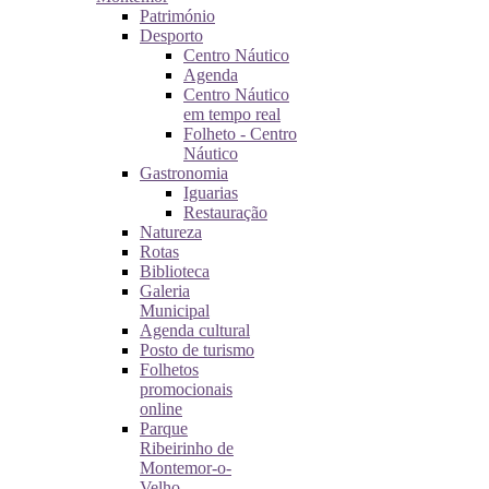
Património
Desporto
Centro Náutico
Agenda
Centro Náutico
em tempo real
Folheto - Centro
Náutico
Gastronomia
Iguarias
Restauração
Natureza
Rotas
Biblioteca
Galeria
Municipal
Agenda cultural
Posto de turismo
Folhetos
promocionais
online
Parque
Ribeirinho de
Montemor-o-
Velho