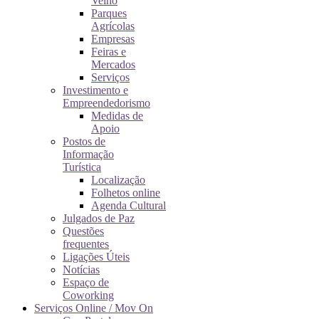
Velho
Parques
Agrícolas
Empresas
Feiras e
Mercados
Serviços
Investimento e
Empreendedorismo
Medidas de
Apoio
Postos de
Informação
Turística
Localização
Folhetos online
Agenda Cultural
Julgados de Paz
Questões
frequentes
Ligações Úteis
Notícias
Espaço de
Coworking
Serviços Online / Mov On