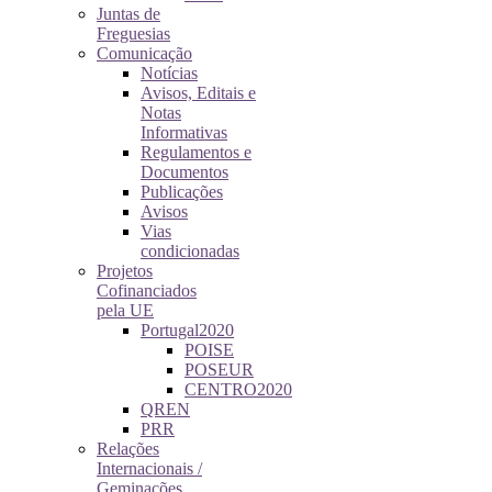
Juntas de
Freguesias
Comunicação
Notícias
Avisos, Editais e
Notas
Informativas
Regulamentos e
Documentos
Publicações
Avisos
Vias
condicionadas
Projetos
Cofinanciados
pela UE
Portugal2020
POISE
POSEUR
CENTRO2020
QREN
PRR
Relações
Internacionais /
Geminações