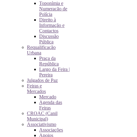
Toponímia e
Numeração de
Polícia
Direito à
Informação e
Contactos
Discussão
Pública
Requalificação
Urbana
Praça da
República
Largo da Feira |
Pereira
Julgados de Paz
Feiras e
Mercados
Mercado
Agenda das
Feiras
CROAC (Canil
Municipal)
Associativismo
Associações
Apoios