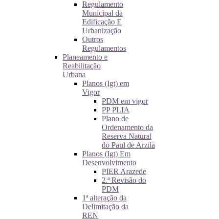
Regulamento
Municipal da
Edificação E
Urbanização
Outros
Regulamentos
Planeamento e
Reabilitação
Urbana
Planos (Igt) em
Vigor
PDM em vigor
PP PLIA
Plano de
Ordenamento da
Reserva Natural
do Paul de Arzila
Planos (Igt) Em
Desenvolvimento
PIER Arazede
2.ª Revisão do
PDM
1ª alteração da
Delimitação da
REN