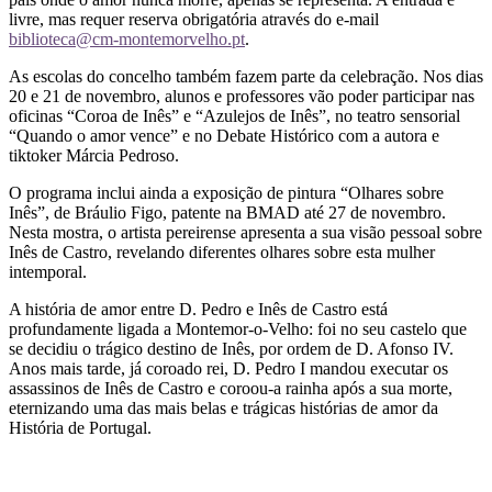
livre, mas requer reserva obrigatória através do e-mail
biblioteca@cm-montemorvelho.pt
.
As escolas do concelho também fazem parte da celebração. Nos dias
20 e 21 de novembro, alunos e professores vão poder participar nas
oficinas “Coroa de Inês” e “Azulejos de Inês”, no teatro sensorial
“Quando o amor vence” e no Debate Histórico com a autora e
tiktoker Márcia Pedroso.
O programa inclui ainda a exposição de pintura “Olhares sobre
Inês”, de Bráulio Figo, patente na BMAD até 27 de novembro.
Nesta mostra, o artista pereirense apresenta a sua visão pessoal sobre
Inês de Castro, revelando diferentes olhares sobre esta mulher
intemporal.
A história de amor entre D. Pedro e Inês de Castro está
profundamente ligada a Montemor-o-Velho: foi no seu castelo que
se decidiu o trágico destino de Inês, por ordem de D. Afonso IV.
Anos mais tarde, já coroado rei, D. Pedro I mandou executar os
assassinos de Inês de Castro e coroou-a rainha após a sua morte,
eternizando uma das mais belas e trágicas histórias de amor da
História de Portugal.