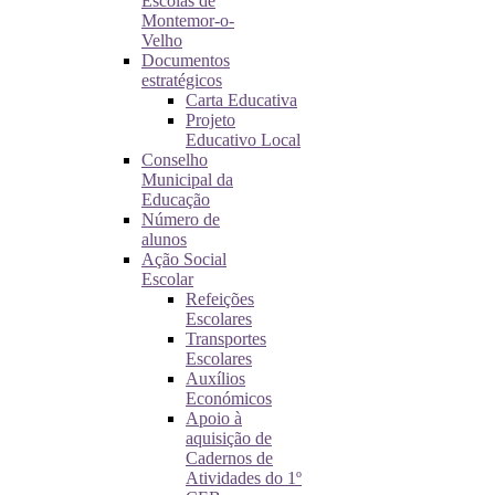
Escolas de
Montemor-o-
Velho
Documentos
estratégicos
Carta Educativa
Projeto
Educativo Local
Conselho
Municipal da
Educação
Número de
alunos
Ação Social
Escolar
Refeições
Escolares
Transportes
Escolares
Auxílios
Económicos
Apoio à
aquisição de
Cadernos de
Atividades do 1º