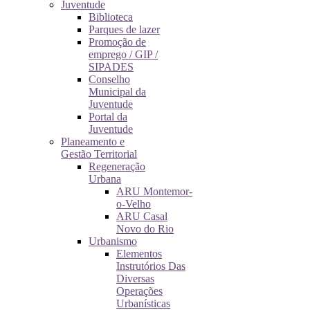
Juventude
Biblioteca
Parques de lazer
Promoção de
emprego / GIP /
SIPADES
Conselho
Municipal da
Juventude
Portal da
Juventude
Planeamento e
Gestão Territorial
Regeneração
Urbana
ARU Montemor-
o-Velho
ARU Casal
Novo do Rio
Urbanismo
Elementos
Instrutórios Das
Diversas
Operações
Urbanísticas