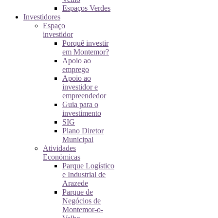
Espaços Verdes
Investidores
Espaço
investidor
Porquê investir
em Montemor?
Apoio ao
emprego
Apoio ao
investidor e
empreendedor
Guia para o
investimento
SIG
Plano Diretor
Municipal
Atividades
Económicas
Parque Logístico
e Industrial de
Arazede
Parque de
Negócios de
Montemor-o-