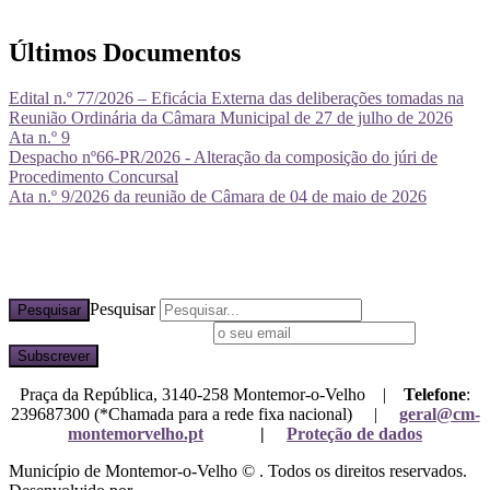
Últimos Documentos
Edital n.º 77/2026 – Eficácia Externa das deliberações tomadas na
Reunião Ordinária da Câmara Municipal de 27 de julho de 2026
Ata n.º 9
Despacho nº66-PR/2026 - Alteração da composição do júri de
Procedimento Concursal
Ata n.º 9/2026 da reunião de Câmara de 04 de maio de 2026
Pesquisar
Pesquisar
Subscreva a nossa newsletter
Praça da República, 3140-258 Montemor-o-Velho |
Telefone
:
239687300 (*Chamada para a rede fixa nacional) |
geral@cm-
montemorvelho.pt
|
Proteção de dados
Município de Montemor-o-Velho © . Todos os direitos reservados.