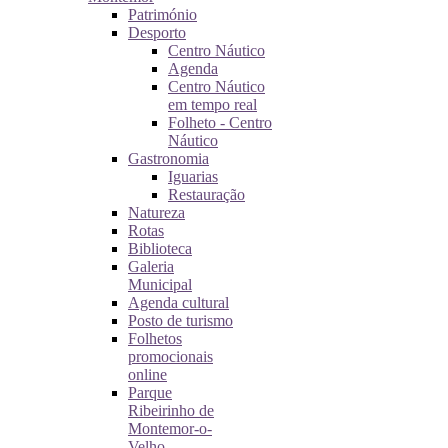
Património
Desporto
Centro Náutico
Agenda
Centro Náutico
em tempo real
Folheto - Centro
Náutico
Gastronomia
Iguarias
Restauração
Natureza
Rotas
Biblioteca
Galeria
Municipal
Agenda cultural
Posto de turismo
Folhetos
promocionais
online
Parque
Ribeirinho de
Montemor-o-
Velho