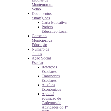
Escolas de
Montemor-o-
Velho
Documentos
estratégicos
Carta Educativa
Projeto
Educativo Local
Conselho
Municipal da
Educação
Número de
alunos
Ação Social
Escolar
Refeições
Escolares
Transportes
Escolares
Auxílios
Económicos
Apoio à
aquisição de
Cadernos de
Atividades do 1º