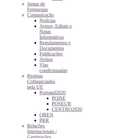
Juntas de
Freguesias
Comunicação
Notícias
Avisos, Editais e
Notas
Informativas
Regulamentos e
Documentos
Publicações
Avisos
Vias
condicionadas
Projetos
Cofinanciados
pela UE
Portugal2020
POISE
POSEUR
CENTRO2020
QREN
PRR
Relações
Internacionais /
Geminações