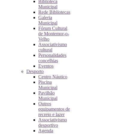
Biblioteca
Municipal
Rede Bibliotecas
Galeria
Municipal
Fórum Cultural
de Montemor-o-
Velho
Associativismo
cultural
Personalidades
concelhias
Eventos
Desporto
Centro Náutico
Piscina
Municipal
Pavilhão
Municipal
Outros
equipamentos de
recreio e lazer
Associativismo
desportivo
Agenda