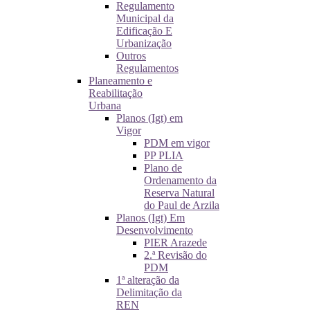
Regulamento
Municipal da
Edificação E
Urbanização
Outros
Regulamentos
Planeamento e
Reabilitação
Urbana
Planos (Igt) em
Vigor
PDM em vigor
PP PLIA
Plano de
Ordenamento da
Reserva Natural
do Paul de Arzila
Planos (Igt) Em
Desenvolvimento
PIER Arazede
2.ª Revisão do
PDM
1ª alteração da
Delimitação da
REN