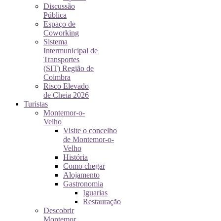
Discussão
Pública
Espaço de
Coworking
Sistema
Intermunicipal de
Transportes
(SIT) Região de
Coimbra
Risco Elevado
de Cheia 2026
Turistas
Montemor-o-
Velho
Visite o concelho
de Montemor-o-
Velho
História
Como chegar
Alojamento
Gastronomia
Iguarias
Restauração
Descobrir
Montemor