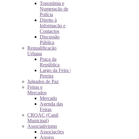
Toponímia e
Numeração de
Polícia
Direito à
Informação e
Contactos
Discussão
Pública
Requalificação
Urbana
Praça da
República
Largo da Feira |
Pereira
Julgados de Paz
Feiras e
Mercados
Mercado
Agenda das
Feiras
CROAC (Canil
Municipal)
Associativismo
Associações
Apoios