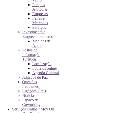
Velho
Parques
Agrícolas
Empresas
Feiras e
Mercados
Serviços
Investimento e
Empreendedorismo
Medidas de
Apoio
Postos de
Informação
Turística
Localização
Folhetos online
Agenda Cultural
Julgados de Paz
Questões
frequentes
Ligações Úteis
Notícias
Espaço de
Coworking
Serviços Online / Mov On