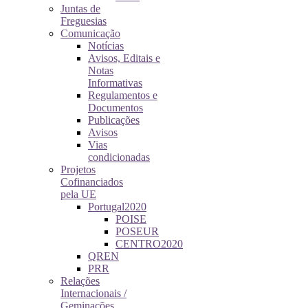
Juntas de
Freguesias
Comunicação
Notícias
Avisos, Editais e
Notas
Informativas
Regulamentos e
Documentos
Publicações
Avisos
Vias
condicionadas
Projetos
Cofinanciados
pela UE
Portugal2020
POISE
POSEUR
CENTRO2020
QREN
PRR
Relações
Internacionais /
Geminações