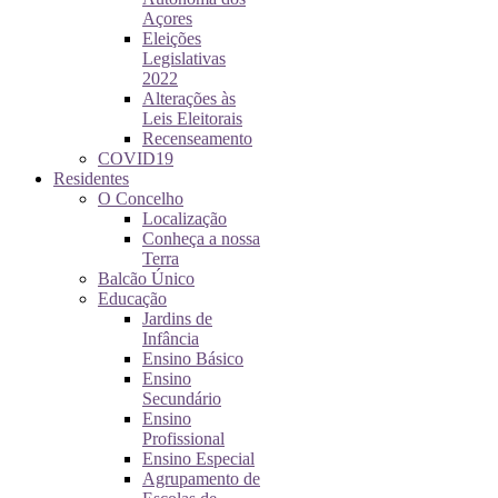
Açores
Eleições
Legislativas
2022
Alterações às
Leis Eleitorais
Recenseamento
COVID19
Residentes
O Concelho
Localização
Conheça a nossa
Terra
Balcão Único
Educação
Jardins de
Infância
Ensino Básico
Ensino
Secundário
Ensino
Profissional
Ensino Especial
Agrupamento de