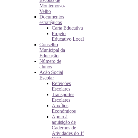
Escolas de
Montemor-o-
Velho
Documentos
estratégicos
Carta Educativa
Projeto
Educativo Local
Conselho
Municipal da
Educação
Número de
alunos
Ação Social
Escolar
Refeições
Escolares
Transportes
Escolares
Auxílios
Económicos
Apoio à
aquisição de
Cadernos de
Atividades do 1º