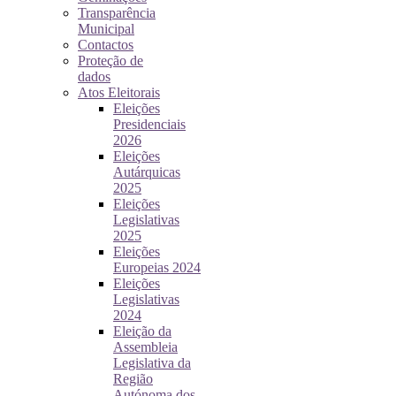
Transparência
Municipal
Contactos
Proteção de
dados
Atos Eleitorais
Eleições
Presidenciais
2026
Eleições
Autárquicas
2025
Eleições
Legislativas
2025
Eleições
Europeias 2024
Eleições
Legislativas
2024
Eleição da
Assembleia
Legislativa da
Região
Autónoma dos