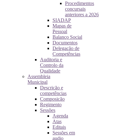
Procedimentos
concursais
anteriores a 2026
SIADAP
Mapas de
Pessoal
Balanço Social
Documentos
Delegação de
Competências
Auditoria e
Controlo da
Qualidade
Assembleia
Municipal
Descrição e
competências
Composição
Regimento
Sessões
Agenda
Atas
Editais
Sessões em
audio