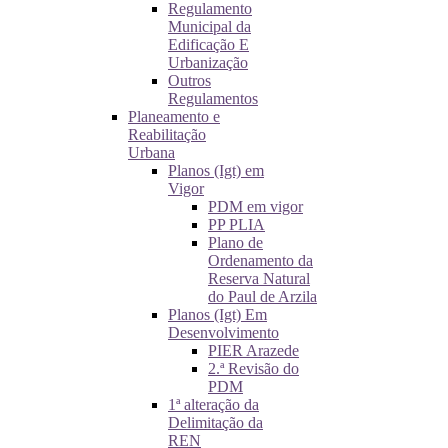
Regulamento
Municipal da
Edificação E
Urbanização
Outros
Regulamentos
Planeamento e
Reabilitação
Urbana
Planos (Igt) em
Vigor
PDM em vigor
PP PLIA
Plano de
Ordenamento da
Reserva Natural
do Paul de Arzila
Planos (Igt) Em
Desenvolvimento
PIER Arazede
2.ª Revisão do
PDM
1ª alteração da
Delimitação da
REN