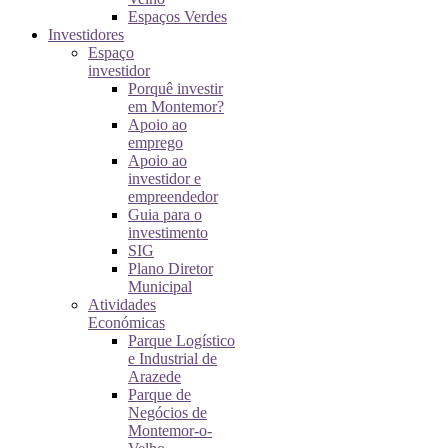
Espaços Verdes
Investidores
Espaço
investidor
Porquê investir
em Montemor?
Apoio ao
emprego
Apoio ao
investidor e
empreendedor
Guia para o
investimento
SIG
Plano Diretor
Municipal
Atividades
Económicas
Parque Logístico
e Industrial de
Arazede
Parque de
Negócios de
Montemor-o-