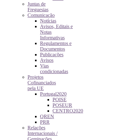
Juntas de
Freguesias
Comunicação
Notícias
Avisos, Editais e
Notas
Informativas
Regulamentos e
Documentos
Publicações
Avisos
Vias
condicionadas
Projetos
Cofinanciados
pela UE
Portugal2020
POISE
POSEUR
CENTRO2020
QREN
PRR
Relações
Internacionais /
Geminações