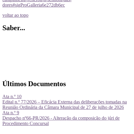
dores#sigProGalleria6e272db6ec
voltar ao topo
Saber...
Últimos Documentos
Ata n.º 10
Edital n.º 77/2026 – Eficácia Externa das deliberações tomadas na
Reunião Ordinária da Câmara Municipal de 27 de julho de 2026
Ata n.º 9
Despacho nº66-PR/2026 - Alteração da composição do júri de
Procedimento Concursal