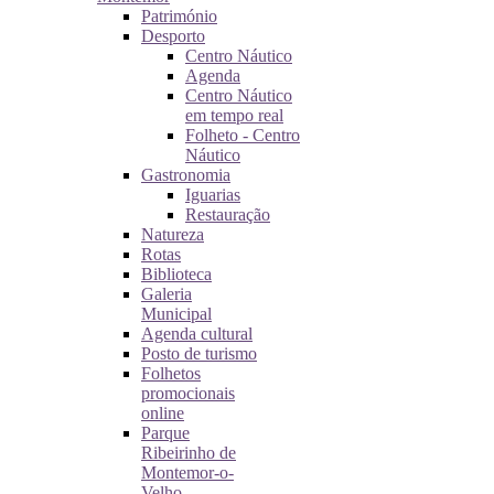
Património
Desporto
Centro Náutico
Agenda
Centro Náutico
em tempo real
Folheto - Centro
Náutico
Gastronomia
Iguarias
Restauração
Natureza
Rotas
Biblioteca
Galeria
Municipal
Agenda cultural
Posto de turismo
Folhetos
promocionais
online
Parque
Ribeirinho de
Montemor-o-
Velho