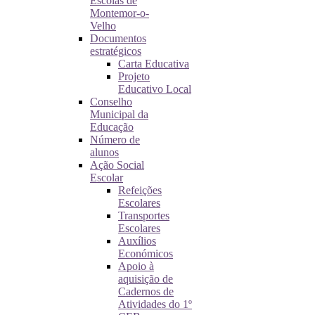
Escolas de
Montemor-o-
Velho
Documentos
estratégicos
Carta Educativa
Projeto
Educativo Local
Conselho
Municipal da
Educação
Número de
alunos
Ação Social
Escolar
Refeições
Escolares
Transportes
Escolares
Auxílios
Económicos
Apoio à
aquisição de
Cadernos de
Atividades do 1º