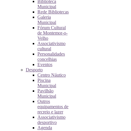
Biblioteca
Municipal
Rede Bibliotecas
Galeria
Municipal
Fórum Cultural
de Montemor-o-
Velho
Associativismo
cultural
Personalidades
concelhias
Eventos
Desporto
Centro Náutico
Piscina
Municipal
Pavilhão
Municipal
Outros
equipamentos de
recreio e lazer
Associativismo
desportivo
Agenda