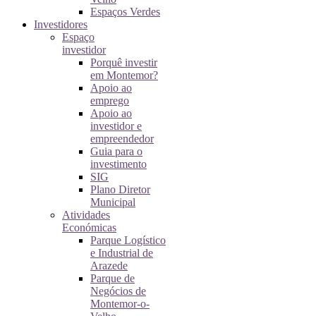
Espaços Verdes
Investidores
Espaço
investidor
Porquê investir
em Montemor?
Apoio ao
emprego
Apoio ao
investidor e
empreendedor
Guia para o
investimento
SIG
Plano Diretor
Municipal
Atividades
Económicas
Parque Logístico
e Industrial de
Arazede
Parque de
Negócios de
Montemor-o-