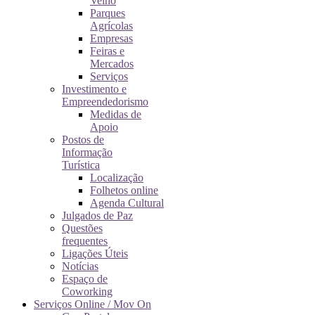
Velho
Parques
Agrícolas
Empresas
Feiras e
Mercados
Serviços
Investimento e
Empreendedorismo
Medidas de
Apoio
Postos de
Informação
Turística
Localização
Folhetos online
Agenda Cultural
Julgados de Paz
Questões
frequentes
Ligações Úteis
Notícias
Espaço de
Coworking
Serviços Online / Mov On