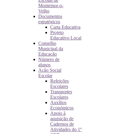
Escolas de
Montemor-o-
Velho
Documentos
estratégicos
Carta Educativa
Projeto
Educativo Local
Conselho
Municipal da
Educação
Número de
alunos
Ação Social
Escolar
Refeições
Escolares
Transportes
Escolares
Auxílios
Económicos
Apoio à
aquisição de
Cadernos de
Atividades do 1º