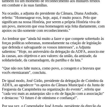
também foi um momento de reconhecimento aos militares feridos
em combate e às suas famílias.
Na ocasião, a adjunta do presidente da Câmara, Diana Andrade,
referiu: "Homenagear-vos, hoje, aqui, é muito pouco. Pelo que
significam na nossa História, por serem a própria História viva de
um povo, merecem que essa homenagem seja feita diariamente, com
apoios ou tão-somente com reconhecimento."
Ao lembrar que "ainda há muito a fazer e que compete sobretudo às
forças políticas soberanas, nomeadamente na criação de legislação
que defenda e salvaguarde os vossos interesses", a Adjunta
salientou: "Hoje, no aniversário da delegação da ADFA, associo-me
às causas, aos objetivos e aos valores: da união, da amizade, da
solidariedade, da camaradagem, da partilha e da luta."
"Que não nos falte nunca, como povo, a coragem e a bravura que
vocês eternizaram", concluiu.
De igual modo, José Girão, presidente da delegação de Coimbra da
ADFA, ao agradecer “os apoios da Câmara Municipal e da Junta de
Freguesia da Carapinheira na organização do evento”, referiu que
"cada vez mais as autarquias são o elo de ligação com a associação"
e destacou: "O futuro é de otimismo e confiança!".
Por sua vez, o Comendador José Arruda, presidente da direção da