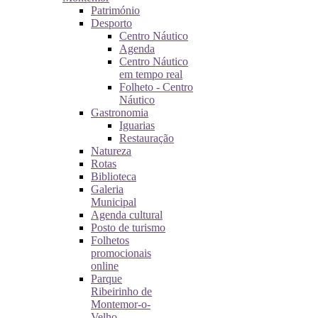
Património
Desporto
Centro Náutico
Agenda
Centro Náutico
em tempo real
Folheto - Centro
Náutico
Gastronomia
Iguarias
Restauração
Natureza
Rotas
Biblioteca
Galeria
Municipal
Agenda cultural
Posto de turismo
Folhetos
promocionais
online
Parque
Ribeirinho de
Montemor-o-
Velho