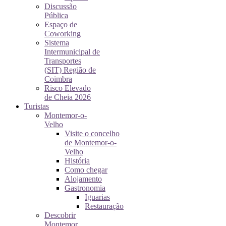
Discussão
Pública
Espaço de
Coworking
Sistema
Intermunicipal de
Transportes
(SIT) Região de
Coimbra
Risco Elevado
de Cheia 2026
Turistas
Montemor-o-
Velho
Visite o concelho
de Montemor-o-
Velho
História
Como chegar
Alojamento
Gastronomia
Iguarias
Restauração
Descobrir
Montemor