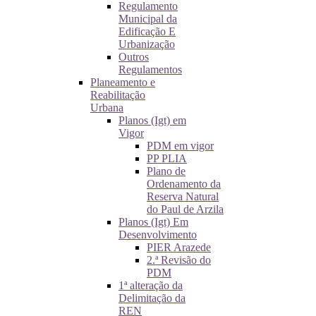
Regulamento
Municipal da
Edificação E
Urbanização
Outros
Regulamentos
Planeamento e
Reabilitação
Urbana
Planos (Igt) em
Vigor
PDM em vigor
PP PLIA
Plano de
Ordenamento da
Reserva Natural
do Paul de Arzila
Planos (Igt) Em
Desenvolvimento
PIER Arazede
2.ª Revisão do
PDM
1ª alteração da
Delimitação da
REN