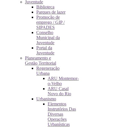
Juventude
Biblioteca
Parques de lazer
Promoção de
emprego / GIP /
SIPADES
Conselho
Municipal da
Juventude
Portal da
Juventude
Planeamento e
Gestão Territorial
Regeneração
Urbana
ARU Montemor-
o-Velho
ARU Casal
Novo do Rio
Urbanismo
Elementos
Instrutórios Das
Diversas
Operações
Urbanísticas