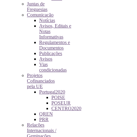
Juntas de
Freguesias
Comunicação
Notícias
Avisos, Editais e
Notas
Informativas
Regulamentos e
Documentos
Publicações
Avisos
Vias
condicionadas
Projetos
Cofinanciados
pela UE
Portugal2020
POISE
POSEUR
CENTRO2020
QREN
PRR
Relações
Internacionais /
Geminações