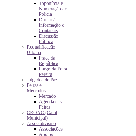
Toponímia e
Numeração de
Polícia
Direito à
Informação e
Contactos
Discussão
Pública
Requalificação
Urbana
Praça da
República
Largo da Feira |
Pereira
Julgados de Paz
Feiras e
Mercados
Mercado
Agenda das
Feiras
CROAC (Canil
Municipal)
Associativismo
Associações
Apoios