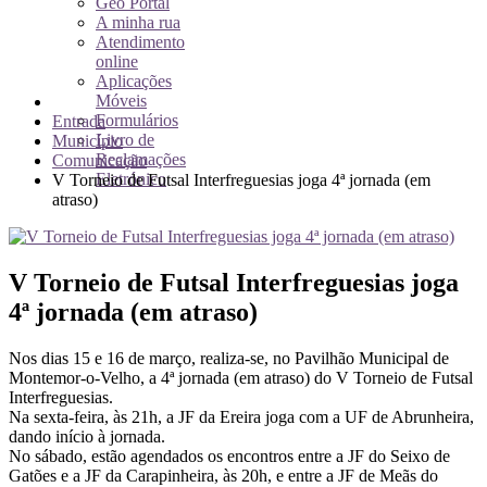
Geo Portal
A minha rua
Atendimento
online
Aplicações
Móveis
Formulários
Entrada
Livro de
Município
Reclamações
Comunicação
Eletrónico
V Torneio de Futsal Interfreguesias joga 4ª jornada (em
atraso)
V Torneio de Futsal Interfreguesias joga
4ª jornada (em atraso)
Nos dias 15 e 16 de março, realiza-se, no Pavilhão Municipal de
Montemor-o-Velho, a 4ª jornada (em atraso) do V Torneio de Futsal
Interfreguesias.
Na sexta-feira, às 21h, a JF da Ereira joga com a UF de Abrunheira,
dando início à jornada.
No sábado, estão agendados os encontros entre a JF do Seixo de
Gatões e a JF da Carapinheira, às 20h, e entre a JF de Meãs do