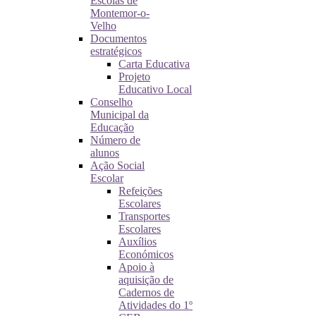
Escolas de
Montemor-o-
Velho
Documentos
estratégicos
Carta Educativa
Projeto
Educativo Local
Conselho
Municipal da
Educação
Número de
alunos
Ação Social
Escolar
Refeições
Escolares
Transportes
Escolares
Auxílios
Económicos
Apoio à
aquisição de
Cadernos de
Atividades do 1º