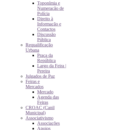
Toponímia e
Numeração de
Polícia
Direito à
Informação e
Contactos
Discussão
Pública
Requalificação
Urbana
Praça da
República
Largo da Feira |
Pereira
Julgados de Paz
Feiras e
Mercados
Mercado
Agenda das
Feiras
CROAC (Canil
Municipal)
Associativismo
Associações
Apoios