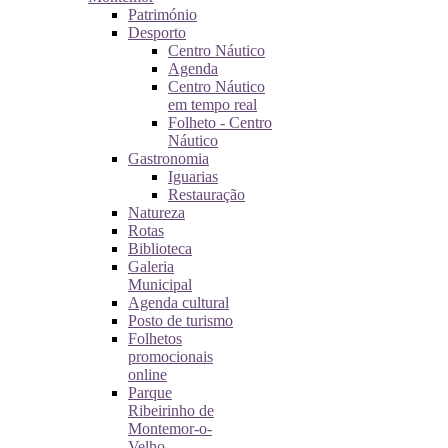
Património
Desporto
Centro Náutico
Agenda
Centro Náutico
em tempo real
Folheto - Centro
Náutico
Gastronomia
Iguarias
Restauração
Natureza
Rotas
Biblioteca
Galeria
Municipal
Agenda cultural
Posto de turismo
Folhetos
promocionais
online
Parque
Ribeirinho de
Montemor-o-
Velho