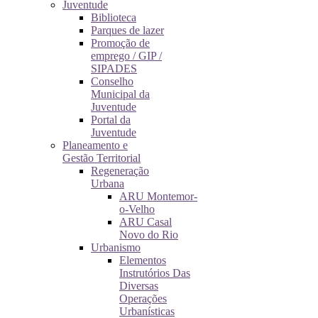
Juventude
Biblioteca
Parques de lazer
Promoção de
emprego / GIP /
SIPADES
Conselho
Municipal da
Juventude
Portal da
Juventude
Planeamento e
Gestão Territorial
Regeneração
Urbana
ARU Montemor-
o-Velho
ARU Casal
Novo do Rio
Urbanismo
Elementos
Instrutórios Das
Diversas
Operações
Urbanísticas