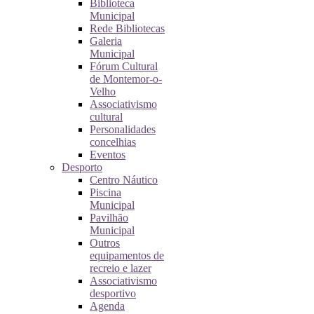
Biblioteca
Municipal
Rede Bibliotecas
Galeria
Municipal
Fórum Cultural
de Montemor-o-
Velho
Associativismo
cultural
Personalidades
concelhias
Eventos
Desporto
Centro Náutico
Piscina
Municipal
Pavilhão
Municipal
Outros
equipamentos de
recreio e lazer
Associativismo
desportivo
Agenda