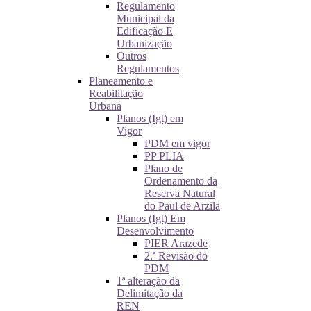
Regulamento
Municipal da
Edificação E
Urbanização
Outros
Regulamentos
Planeamento e
Reabilitação
Urbana
Planos (Igt) em
Vigor
PDM em vigor
PP PLIA
Plano de
Ordenamento da
Reserva Natural
do Paul de Arzila
Planos (Igt) Em
Desenvolvimento
PIER Arazede
2.ª Revisão do
PDM
1ª alteração da
Delimitação da
REN