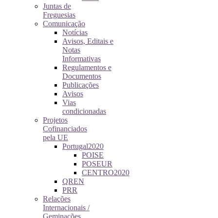
Juntas de
Freguesias
Comunicação
Notícias
Avisos, Editais e
Notas
Informativas
Regulamentos e
Documentos
Publicações
Avisos
Vias
condicionadas
Projetos
Cofinanciados
pela UE
Portugal2020
POISE
POSEUR
CENTRO2020
QREN
PRR
Relações
Internacionais /
Geminações