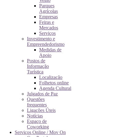
Velho
Parques
Agrícolas
Empresas
Feiras e
Mercados
Serviços
Investimento e
Empreendedorismo
Medidas de
Apoio
Postos de
Informação
Turística
Localização
Folhetos online
Agenda Cultural
Julgados de Paz
Questões
frequentes
Ligações Úteis
Notícias
Espaço de
Coworking
Serviços Online / Mov On