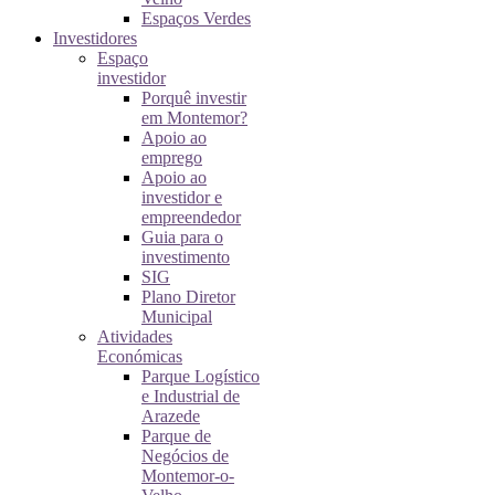
Espaços Verdes
Investidores
Espaço
investidor
Porquê investir
em Montemor?
Apoio ao
emprego
Apoio ao
investidor e
empreendedor
Guia para o
investimento
SIG
Plano Diretor
Municipal
Atividades
Económicas
Parque Logístico
e Industrial de
Arazede
Parque de
Negócios de
Montemor-o-