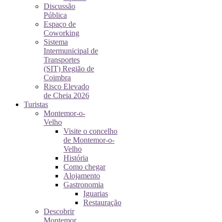
Discussão
Pública
Espaço de
Coworking
Sistema
Intermunicipal de
Transportes
(SIT) Região de
Coimbra
Risco Elevado
de Cheia 2026
Turistas
Montemor-o-
Velho
Visite o concelho
de Montemor-o-
Velho
História
Como chegar
Alojamento
Gastronomia
Iguarias
Restauração
Descobrir
Montemor