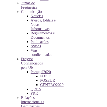
Juntas de
Freguesias
Comunicação
Notícias
Avisos, Editais e
Notas
Informativas
Regulamentos e
Documentos
Publicações
Avisos
Vias
condicionadas
Projetos
Cofinanciados
pela UE
Portugal2020
POISE
POSEUR
CENTRO2020
QREN
PRR
Relações
Internacionais /
Geminações