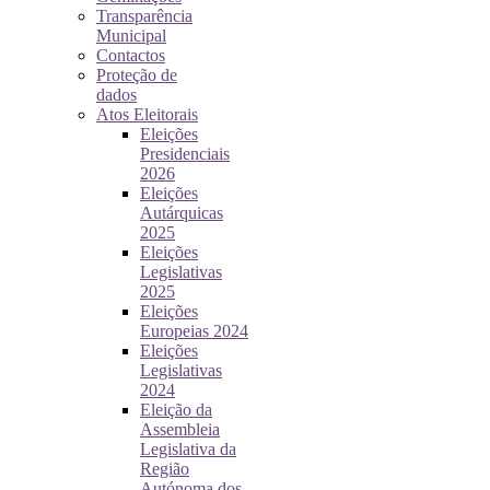
Transparência
Municipal
Contactos
Proteção de
dados
Atos Eleitorais
Eleições
Presidenciais
2026
Eleições
Autárquicas
2025
Eleições
Legislativas
2025
Eleições
Europeias 2024
Eleições
Legislativas
2024
Eleição da
Assembleia
Legislativa da
Região
Autónoma dos