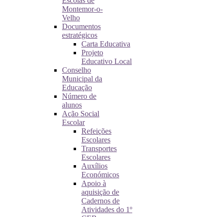
Escolas de
Montemor-o-
Velho
Documentos
estratégicos
Carta Educativa
Projeto
Educativo Local
Conselho
Municipal da
Educação
Número de
alunos
Ação Social
Escolar
Refeições
Escolares
Transportes
Escolares
Auxílios
Económicos
Apoio à
aquisição de
Cadernos de
Atividades do 1º