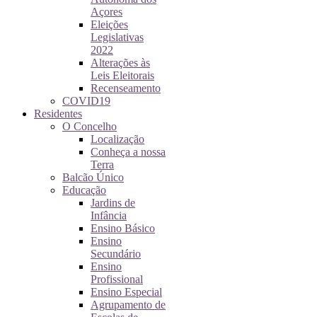
Açores
Eleições
Legislativas
2022
Alterações às
Leis Eleitorais
Recenseamento
COVID19
Residentes
O Concelho
Localização
Conheça a nossa
Terra
Balcão Único
Educação
Jardins de
Infância
Ensino Básico
Ensino
Secundário
Ensino
Profissional
Ensino Especial
Agrupamento de