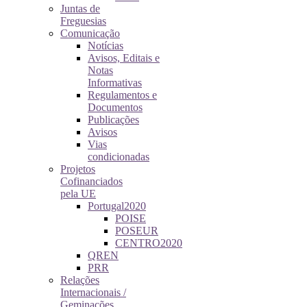
Juntas de
Freguesias
Comunicação
Notícias
Avisos, Editais e
Notas
Informativas
Regulamentos e
Documentos
Publicações
Avisos
Vias
condicionadas
Projetos
Cofinanciados
pela UE
Portugal2020
POISE
POSEUR
CENTRO2020
QREN
PRR
Relações
Internacionais /
Geminações