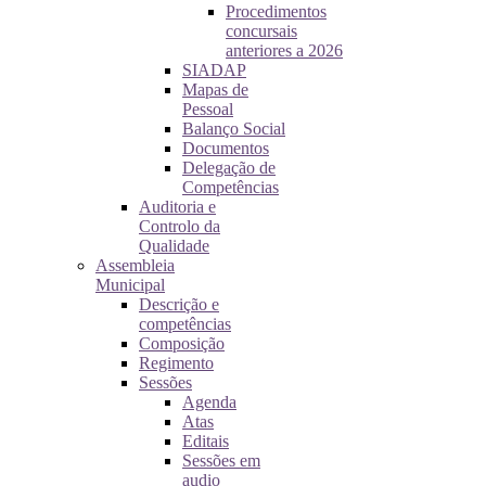
Procedimentos
concursais
anteriores a 2026
SIADAP
Mapas de
Pessoal
Balanço Social
Documentos
Delegação de
Competências
Auditoria e
Controlo da
Qualidade
Assembleia
Municipal
Descrição e
competências
Composição
Regimento
Sessões
Agenda
Atas
Editais
Sessões em
audio