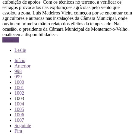
atribuição de apoios. Com os técnicos no terreno, a verificar os
estragos provocados nas explorações agrícolas pelo vento que
assolou a zona, Luís Medeiros Vieira começou por se encontrar com
agricultores e autarcas nas instalações da Câmara Municipal, onde
ouviu em primeira mão o relato dos efeitos da tempestade. Na
ocasião, o presidente da Câmara Municipal de Montemor-o-Velho,
enalteceu a disponibilidade…
Ler mais
Leslie
Início
Anterior
998
999
1000
1001
1002
1003
1004
1005
1006
1007
Seguinte
Fim