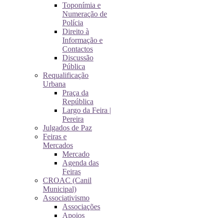
Toponímia e
Numeração de
Polícia
Direito à
Informação e
Contactos
Discussão
Pública
Requalificação
Urbana
Praça da
República
Largo da Feira |
Pereira
Julgados de Paz
Feiras e
Mercados
Mercado
Agenda das
Feiras
CROAC (Canil
Municipal)
Associativismo
Associações
Apoios