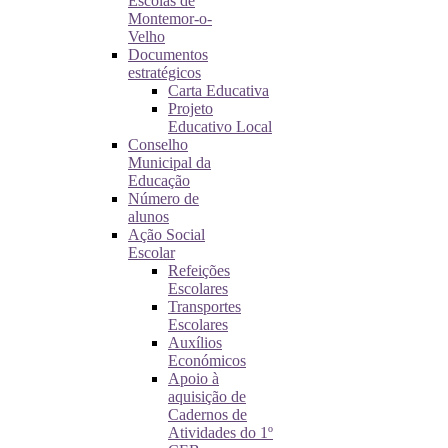
Escolas de
Montemor-o-
Velho
Documentos
estratégicos
Carta Educativa
Projeto
Educativo Local
Conselho
Municipal da
Educação
Número de
alunos
Ação Social
Escolar
Refeições
Escolares
Transportes
Escolares
Auxílios
Económicos
Apoio à
aquisição de
Cadernos de
Atividades do 1º