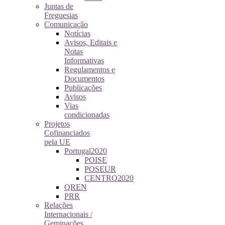
Juntas de
Freguesias
Comunicação
Notícias
Avisos, Editais e
Notas
Informativas
Regulamentos e
Documentos
Publicações
Avisos
Vias
condicionadas
Projetos
Cofinanciados
pela UE
Portugal2020
POISE
POSEUR
CENTRO2020
QREN
PRR
Relações
Internacionais /
Geminações