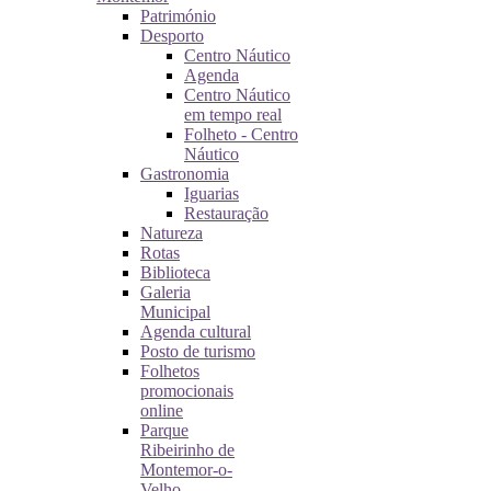
Património
Desporto
Centro Náutico
Agenda
Centro Náutico
em tempo real
Folheto - Centro
Náutico
Gastronomia
Iguarias
Restauração
Natureza
Rotas
Biblioteca
Galeria
Municipal
Agenda cultural
Posto de turismo
Folhetos
promocionais
online
Parque
Ribeirinho de
Montemor-o-
Velho