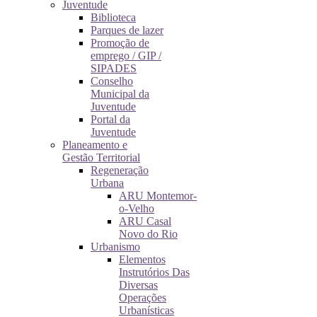
Juventude
Biblioteca
Parques de lazer
Promoção de
emprego / GIP /
SIPADES
Conselho
Municipal da
Juventude
Portal da
Juventude
Planeamento e
Gestão Territorial
Regeneração
Urbana
ARU Montemor-
o-Velho
ARU Casal
Novo do Rio
Urbanismo
Elementos
Instrutórios Das
Diversas
Operações
Urbanísticas