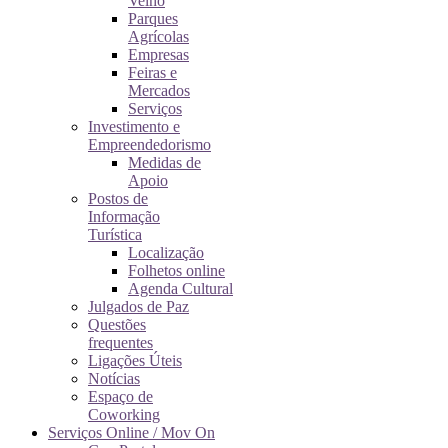
Velho
Parques
Agrícolas
Empresas
Feiras e
Mercados
Serviços
Investimento e
Empreendedorismo
Medidas de
Apoio
Postos de
Informação
Turística
Localização
Folhetos online
Agenda Cultural
Julgados de Paz
Questões
frequentes
Ligações Úteis
Notícias
Espaço de
Coworking
Serviços Online / Mov On