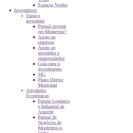
Espaços Verdes
Investidores
Espaço
investidor
Porquê investir
em Montemor?
Apoio ao
emprego
Apoio ao
investidor e
empreendedor
Guia para o
investimento
SIG
Plano Diretor
Municipal
Atividades
Económicas
Parque Logístico
e Industrial de
Arazede
Parque de
Negócios de
Montemor-o-