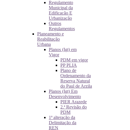
Regulamento
Municipal da
Edificação E
Urbanização
Outros
Regulamentos
Planeamento e
Reabilitação
Urbana
Planos (Igt) em
Vigor
PDM em vigor
PP PLIA
Plano de
Ordenamento da
Reserva Natural
do Paul de Arzila
Planos (Igt) Em
Desenvolvimento
PIER Arazede
2.ª Revisão do
PDM
1ª alteração da
Delimitação da
REN