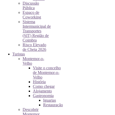
Discussão
Pública
Espaço de
Coworking
Sistema
Intermunicipal de
Transportes
(SIT) Região de
Coimbra
Risco Elevado
de Cheia 2026
Turistas
Montemor-o-
Velho
Visite o concelho
de Montemor-o-
Velho
História
Como chegar
Alojamento
Gastronomia
Iguarias
Restauração
Descobrir
Montemor