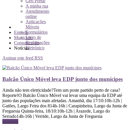
Geo Portal
A minha rua
Atendimento
online
Aplicações
Móveis
Formulários
Entrada
Livro de
Município
Reclamações
Comunicação
Eletrónico
Notícias
Assinar este feed RSS
Balcão Único Móvel leva EDP junto dos munícipes
Ainda não tem eletricidade?Tem um poste partido perto de casa?
Reporte!O Balcão Único Móvel vai levar uma equipa da EDP até
junto das populações mais afetadas. Amanhã, dia 17/10:10h-12h |
Gatões, Largo Feira dos 814h-16h | Carapinheira, Largo da Junta de
Freguesia Quinta-feira, 18/10:10h-12h | Arazede, Largo do
Serrado14h-16h | Verride, Largo da Junta de Freguesia
Ler mais