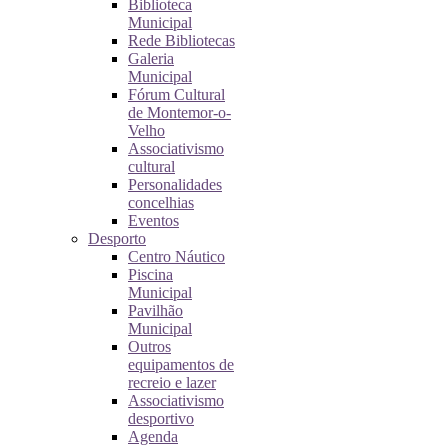
Biblioteca
Municipal
Rede Bibliotecas
Galeria
Municipal
Fórum Cultural
de Montemor-o-
Velho
Associativismo
cultural
Personalidades
concelhias
Eventos
Desporto
Centro Náutico
Piscina
Municipal
Pavilhão
Municipal
Outros
equipamentos de
recreio e lazer
Associativismo
desportivo
Agenda