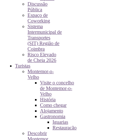
Discussão
Pública
Espaço de
Coworking
Sistema
Intermunicipal de
Transportes
(SIT) Região de
Coimbra
Risco Elevado
de Cheia 2026
Turistas
Montemor-o-
Velho
Visite o concelho
de Montemor-o-
Velho
História
Como chegar
Alojamento
Gastronomia
Iguarias
Restauração
Descobrir
Montemor