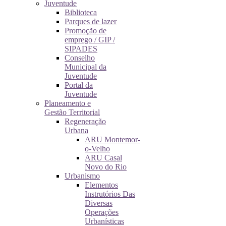
Juventude
Biblioteca
Parques de lazer
Promoção de
emprego / GIP /
SIPADES
Conselho
Municipal da
Juventude
Portal da
Juventude
Planeamento e
Gestão Territorial
Regeneração
Urbana
ARU Montemor-
o-Velho
ARU Casal
Novo do Rio
Urbanismo
Elementos
Instrutórios Das
Diversas
Operações
Urbanísticas