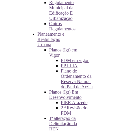
Regulamento
Municipal da
Edificação E
Urbanização
Outros
Regulamentos
Planeamento e
Reabilitação
Urbana
Planos (Igt) em
Vigor
PDM em vigor
PP PLIA
Plano de
Ordenamento da
Reserva Natural
do Paul de Arzila
Planos (Igt) Em
Desenvolvimento
PIER Arazede
2.ª Revisão do
PDM
1ª alteração da
Delimitação da
REN