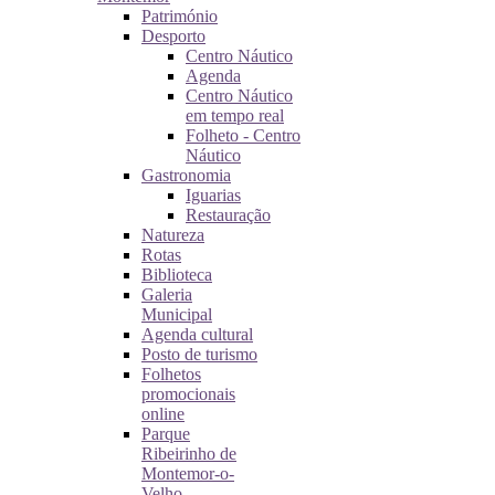
Património
Desporto
Centro Náutico
Agenda
Centro Náutico
em tempo real
Folheto - Centro
Náutico
Gastronomia
Iguarias
Restauração
Natureza
Rotas
Biblioteca
Galeria
Municipal
Agenda cultural
Posto de turismo
Folhetos
promocionais
online
Parque
Ribeirinho de
Montemor-o-
Velho