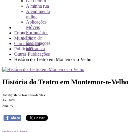
Geo Portal
A minha rua
Atendimento
online
Aplicações
Móveis
Formulários
Entrada
Livro de
Município
Reclamações
Comunicação
Eletrónico
Publicações
Outras Publicações
História do Teatro em Montemor-o-Velho
História do Teatro em Montemor-o-Velho
Autor(a):
Mário José Costa da Silva
Ano: 2009
Preço: 4€