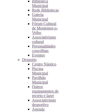
Biblioteca
Municipal
Rede Bibliotecas
Galeria
Municipal
Fórum Cultural
de Montemor-o-
Velho
Associativismo
cultural
Personalidades
concelhias
Eventos
Desporto
Centro Náutico
Piscina
Municipal
Pavilhão
Municipal
Outros
equipamentos de
recreio e lazer
Associativismo
desportivo
Agenda