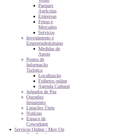
Velho
Parques
Agrícolas
Empresas
Feiras e
Mercados
Serviços
Investimento e
Empreendedorismo
Medidas de
Apoio
Postos de
Informação
Turística
Localização
Folhetos online
Agenda Cultural
Julgados de Paz
Questões
frequentes
Ligações Úteis
Notícias
Espaço de
Coworking
Serviços Online / Mov On