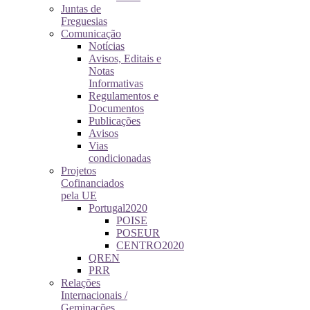
Juntas de
Freguesias
Comunicação
Notícias
Avisos, Editais e
Notas
Informativas
Regulamentos e
Documentos
Publicações
Avisos
Vias
condicionadas
Projetos
Cofinanciados
pela UE
Portugal2020
POISE
POSEUR
CENTRO2020
QREN
PRR
Relações
Internacionais /
Geminações