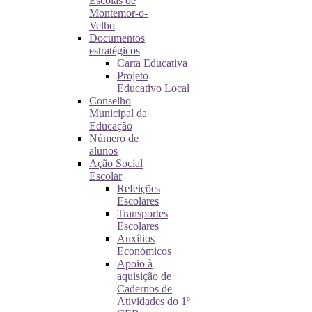
Escolas de
Montemor-o-
Velho
Documentos
estratégicos
Carta Educativa
Projeto
Educativo Local
Conselho
Municipal da
Educação
Número de
alunos
Ação Social
Escolar
Refeições
Escolares
Transportes
Escolares
Auxílios
Económicos
Apoio à
aquisição de
Cadernos de
Atividades do 1º