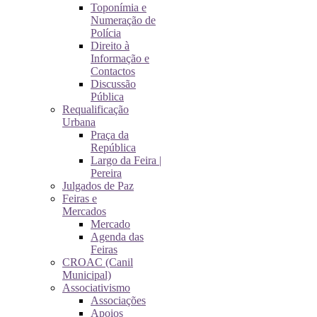
Toponímia e
Numeração de
Polícia
Direito à
Informação e
Contactos
Discussão
Pública
Requalificação
Urbana
Praça da
República
Largo da Feira |
Pereira
Julgados de Paz
Feiras e
Mercados
Mercado
Agenda das
Feiras
CROAC (Canil
Municipal)
Associativismo
Associações
Apoios