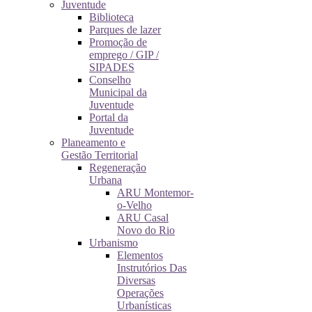
Juventude
Biblioteca
Parques de lazer
Promoção de
emprego / GIP /
SIPADES
Conselho
Municipal da
Juventude
Portal da
Juventude
Planeamento e
Gestão Territorial
Regeneração
Urbana
ARU Montemor-
o-Velho
ARU Casal
Novo do Rio
Urbanismo
Elementos
Instrutórios Das
Diversas
Operações
Urbanísticas