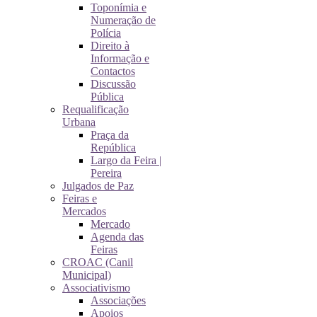
Toponímia e
Numeração de
Polícia
Direito à
Informação e
Contactos
Discussão
Pública
Requalificação
Urbana
Praça da
República
Largo da Feira |
Pereira
Julgados de Paz
Feiras e
Mercados
Mercado
Agenda das
Feiras
CROAC (Canil
Municipal)
Associativismo
Associações
Apoios