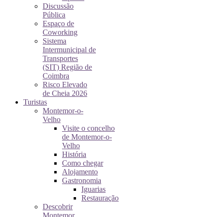
Discussão
Pública
Espaço de
Coworking
Sistema
Intermunicipal de
Transportes
(SIT) Região de
Coimbra
Risco Elevado
de Cheia 2026
Turistas
Montemor-o-
Velho
Visite o concelho
de Montemor-o-
Velho
História
Como chegar
Alojamento
Gastronomia
Iguarias
Restauração
Descobrir
Montemor