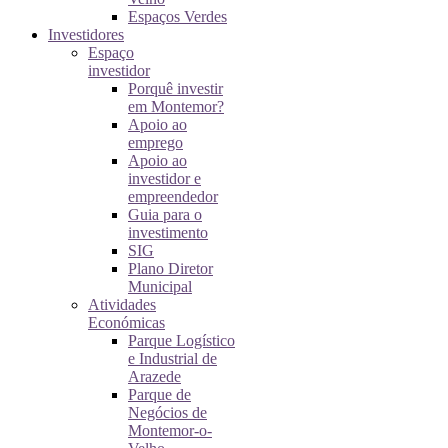
Espaços Verdes
Investidores
Espaço
investidor
Porquê investir
em Montemor?
Apoio ao
emprego
Apoio ao
investidor e
empreendedor
Guia para o
investimento
SIG
Plano Diretor
Municipal
Atividades
Económicas
Parque Logístico
e Industrial de
Arazede
Parque de
Negócios de
Montemor-o-