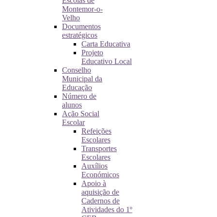
Escolas de
Montemor-o-
Velho
Documentos
estratégicos
Carta Educativa
Projeto
Educativo Local
Conselho
Municipal da
Educação
Número de
alunos
Ação Social
Escolar
Refeições
Escolares
Transportes
Escolares
Auxílios
Económicos
Apoio à
aquisição de
Cadernos de
Atividades do 1º