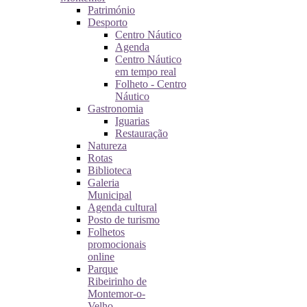
Património
Desporto
Centro Náutico
Agenda
Centro Náutico
em tempo real
Folheto - Centro
Náutico
Gastronomia
Iguarias
Restauração
Natureza
Rotas
Biblioteca
Galeria
Municipal
Agenda cultural
Posto de turismo
Folhetos
promocionais
online
Parque
Ribeirinho de
Montemor-o-
Velho