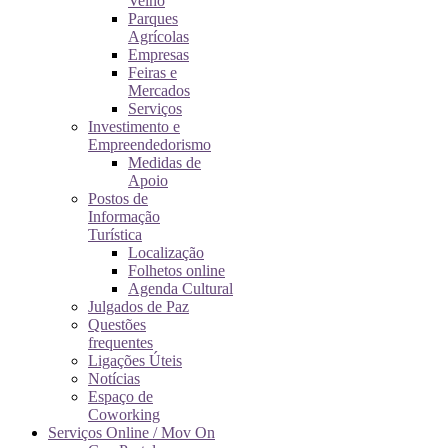
Velho
Parques
Agrícolas
Empresas
Feiras e
Mercados
Serviços
Investimento e
Empreendedorismo
Medidas de
Apoio
Postos de
Informação
Turística
Localização
Folhetos online
Agenda Cultural
Julgados de Paz
Questões
frequentes
Ligações Úteis
Notícias
Espaço de
Coworking
Serviços Online / Mov On