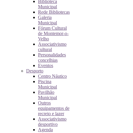
Biblioteca
Municipal
Rede Bibliotecas
Galeria
Municipal
Fórum Cultural
de Montemor-o-
Velho
Associativismo
cultural
Personalidades
concelhias
Eventos
Desporto
Centro Náutico
Piscina
Municipal
Pavilhão
Municipal
Outros
equipamentos de
recreio e lazer
Associativismo
desportivo
Agenda