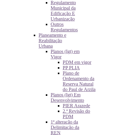
Regulamento
Municipal da
Edificação E
Urbanização
Outros
Regulamentos
Planeamento e
Reabilitação
Urbana
Planos (Igt) em
Vigor
PDM em vigor
PP PLIA
Plano de
Ordenamento da
Reserva Natural
do Paul de Arzila
Planos (Igt) Em
Desenvolvimento
PIER Arazede
2.ª Revisão do
PDM
1ª alteração da
Delimitação da
REN