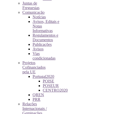
Juntas de
Freguesias
Comunicação
Notícias
Avisos, Editais e
Notas
Informativas
Regulamentos e
Documentos
Publicações
Avisos
Vias
condicionadas
Projetos
Cofinanciados
pela UE
Portugal2020
POISE
POSEUR
CENTRO2020
QREN
PRR
Relações
Internacionais /
Geminações