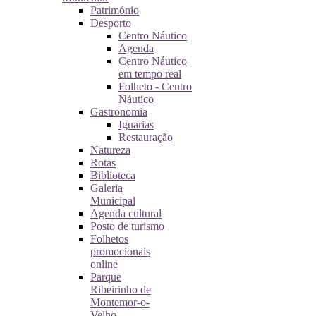
Património
Desporto
Centro Náutico
Agenda
Centro Náutico
em tempo real
Folheto - Centro
Náutico
Gastronomia
Iguarias
Restauração
Natureza
Rotas
Biblioteca
Galeria
Municipal
Agenda cultural
Posto de turismo
Folhetos
promocionais
online
Parque
Ribeirinho de
Montemor-o-
Velho