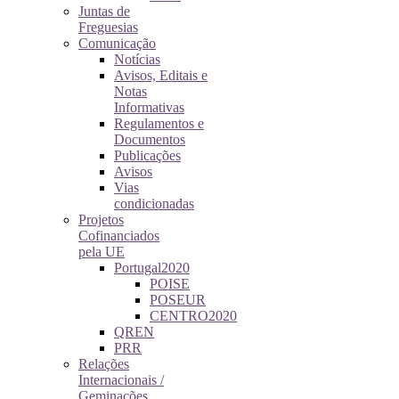
Juntas de
Freguesias
Comunicação
Notícias
Avisos, Editais e
Notas
Informativas
Regulamentos e
Documentos
Publicações
Avisos
Vias
condicionadas
Projetos
Cofinanciados
pela UE
Portugal2020
POISE
POSEUR
CENTRO2020
QREN
PRR
Relações
Internacionais /
Geminações