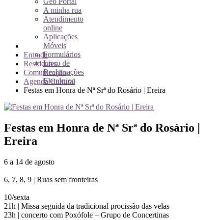
Geo Portal
A minha rua
Atendimento
online
Aplicações
Móveis
Formulários
Entrada
Livro de
Residentes
Reclamações
Comunicação
Eletrónico
Agenda Cultural
Festas em Honra de Nª Srª do Rosário | Ereira
Festas em Honra de Nª Srª do Rosário |
Ereira
6 a 14 de agosto
6, 7, 8, 9 | Ruas sem fronteiras
10/sexta
21h | Missa seguida da tradicional procissão das velas
23h | concerto com Poxófole – Grupo de Concertinas