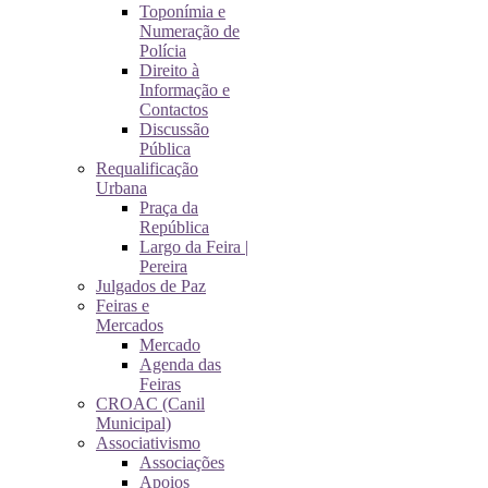
Toponímia e
Numeração de
Polícia
Direito à
Informação e
Contactos
Discussão
Pública
Requalificação
Urbana
Praça da
República
Largo da Feira |
Pereira
Julgados de Paz
Feiras e
Mercados
Mercado
Agenda das
Feiras
CROAC (Canil
Municipal)
Associativismo
Associações
Apoios