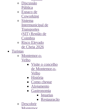
Discussão
Pública
Espaço de
Coworking
Sistema
Intermunicipal de
Transportes
(SIT) Região de
Coimbra
Risco Elevado
de Cheia 2026
Turistas
Montemor-o-
Velho
Visite o concelho
de Montemor-o-
Velho
História
Como chegar
Alojamento
Gastronomia
Iguarias
Restauração
Descobrir
Montemor