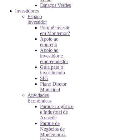
Espaços Verdes
Investidores
Espaço
investidor
Porquê investir
em Montemor?
Apoio ao
emprego
Apoio ao
investidor e
empreendedor
Guia para o
investimento
SIG
Plano Diretor
Municipal
Atividades
Económicas
Parque Logístico
e Industrial de
Arazede
Parque de
Negócios de
Montemor-o-