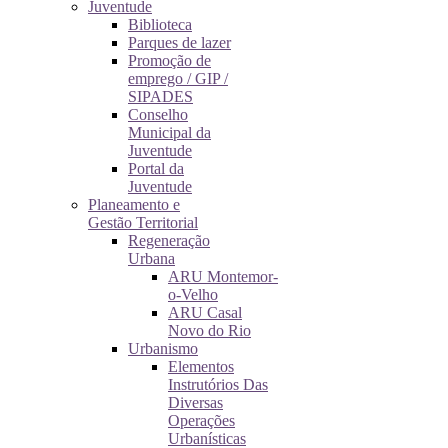
Juventude
Biblioteca
Parques de lazer
Promoção de
emprego / GIP /
SIPADES
Conselho
Municipal da
Juventude
Portal da
Juventude
Planeamento e
Gestão Territorial
Regeneração
Urbana
ARU Montemor-
o-Velho
ARU Casal
Novo do Rio
Urbanismo
Elementos
Instrutórios Das
Diversas
Operações
Urbanísticas