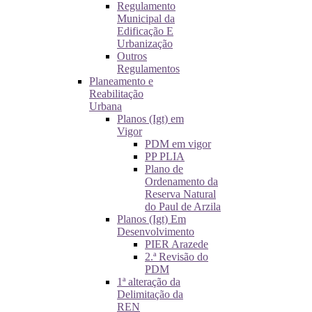
Regulamento
Municipal da
Edificação E
Urbanização
Outros
Regulamentos
Planeamento e
Reabilitação
Urbana
Planos (Igt) em
Vigor
PDM em vigor
PP PLIA
Plano de
Ordenamento da
Reserva Natural
do Paul de Arzila
Planos (Igt) Em
Desenvolvimento
PIER Arazede
2.ª Revisão do
PDM
1ª alteração da
Delimitação da
REN