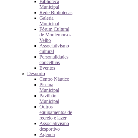
Biblioteca
Municipal
Rede Bibliotecas
Galeria
Municipal
Fórum Cultural
de Montemor-o-
Velho
Associativismo
cultural
Personalidades
concelhias
Eventos
Desporto
Centro Náutico
Piscina
Municipal
Pavilhão
Municipal
Outros
equipamentos de
recreio e lazer
Associativismo
desportivo
Agenda