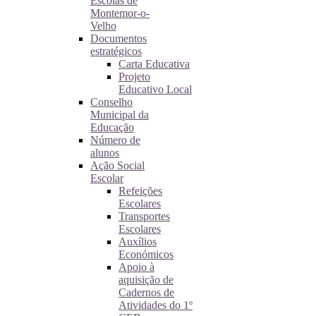
Escolas de
Montemor-o-
Velho
Documentos
estratégicos
Carta Educativa
Projeto
Educativo Local
Conselho
Municipal da
Educação
Número de
alunos
Ação Social
Escolar
Refeições
Escolares
Transportes
Escolares
Auxílios
Económicos
Apoio à
aquisição de
Cadernos de
Atividades do 1º