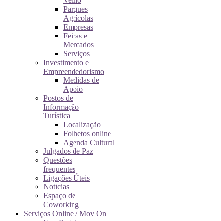
Velho
Parques
Agrícolas
Empresas
Feiras e
Mercados
Serviços
Investimento e
Empreendedorismo
Medidas de
Apoio
Postos de
Informação
Turística
Localização
Folhetos online
Agenda Cultural
Julgados de Paz
Questões
frequentes
Ligações Úteis
Notícias
Espaço de
Coworking
Serviços Online / Mov On