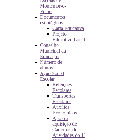
Escolas de
Montemor-o-
Velho
Documentos
estratégicos
Carta Educativa
Projeto
Educativo Local
Conselho
Municipal da
Educação
Número de
alunos
Ação Social
Escolar
Refeições
Escolares
Transportes
Escolares
Auxílios
Económicos
Apoio à
aquisição de
Cadernos de
Atividades do 1º