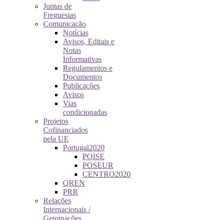
Juntas de
Freguesias
Comunicação
Notícias
Avisos, Editais e
Notas
Informativas
Regulamentos e
Documentos
Publicações
Avisos
Vias
condicionadas
Projetos
Cofinanciados
pela UE
Portugal2020
POISE
POSEUR
CENTRO2020
QREN
PRR
Relações
Internacionais /
Geminações