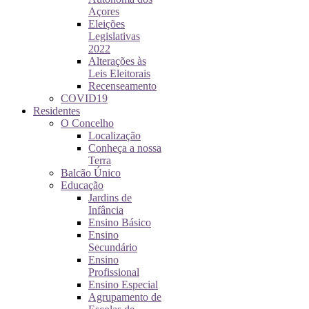
Açores
Eleições
Legislativas
2022
Alterações às
Leis Eleitorais
Recenseamento
COVID19
Residentes
O Concelho
Localização
Conheça a nossa
Terra
Balcão Único
Educação
Jardins de
Infância
Ensino Básico
Ensino
Secundário
Ensino
Profissional
Ensino Especial
Agrupamento de