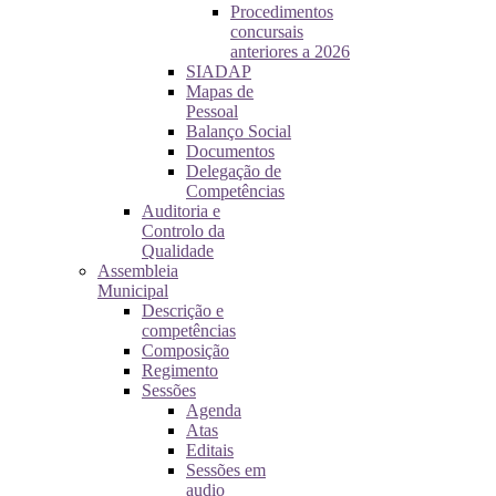
Procedimentos
concursais
anteriores a 2026
SIADAP
Mapas de
Pessoal
Balanço Social
Documentos
Delegação de
Competências
Auditoria e
Controlo da
Qualidade
Assembleia
Municipal
Descrição e
competências
Composição
Regimento
Sessões
Agenda
Atas
Editais
Sessões em
audio