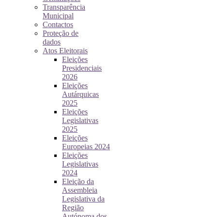
Transparência
Municipal
Contactos
Proteção de
dados
Atos Eleitorais
Eleições
Presidenciais
2026
Eleições
Autárquicas
2025
Eleições
Legislativas
2025
Eleições
Europeias 2024
Eleições
Legislativas
2024
Eleição da
Assembleia
Legislativa da
Região
Autónoma dos