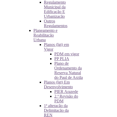
Regulamento
Municipal da
Edificação E
Urbanização
Outros
Regulamentos
Planeamento e
Reabilitação
Urbana
Planos (Igt) em
Vigor
PDM em vigor
PP PLIA
Plano de
Ordenamento da
Reserva Natural
do Paul de Arzila
Planos (Igt) Em
Desenvolvimento
PIER Arazede
2.ª Revisão do
PDM
1ª alteração da
Delimitação da
REN