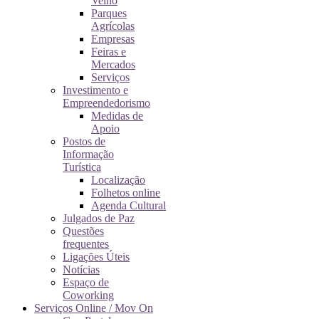
Velho
Parques
Agrícolas
Empresas
Feiras e
Mercados
Serviços
Investimento e
Empreendedorismo
Medidas de
Apoio
Postos de
Informação
Turística
Localização
Folhetos online
Agenda Cultural
Julgados de Paz
Questões
frequentes
Ligações Úteis
Notícias
Espaço de
Coworking
Serviços Online / Mov On