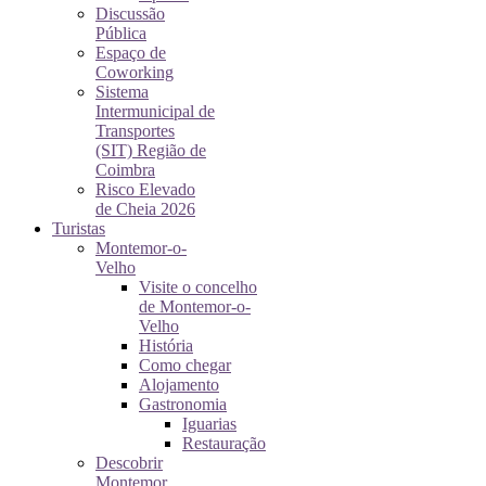
Discussão
Pública
Espaço de
Coworking
Sistema
Intermunicipal de
Transportes
(SIT) Região de
Coimbra
Risco Elevado
de Cheia 2026
Turistas
Montemor-o-
Velho
Visite o concelho
de Montemor-o-
Velho
História
Como chegar
Alojamento
Gastronomia
Iguarias
Restauração
Descobrir
Montemor