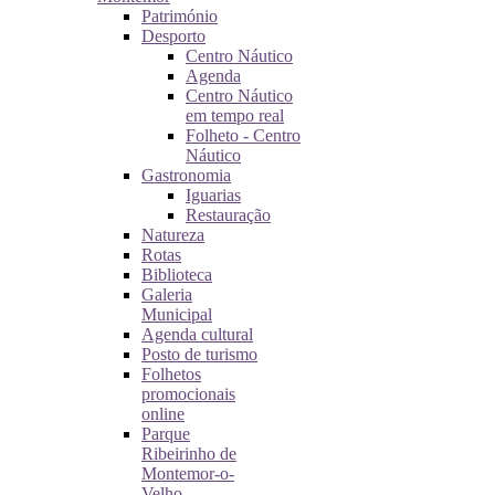
Património
Desporto
Centro Náutico
Agenda
Centro Náutico
em tempo real
Folheto - Centro
Náutico
Gastronomia
Iguarias
Restauração
Natureza
Rotas
Biblioteca
Galeria
Municipal
Agenda cultural
Posto de turismo
Folhetos
promocionais
online
Parque
Ribeirinho de
Montemor-o-
Velho