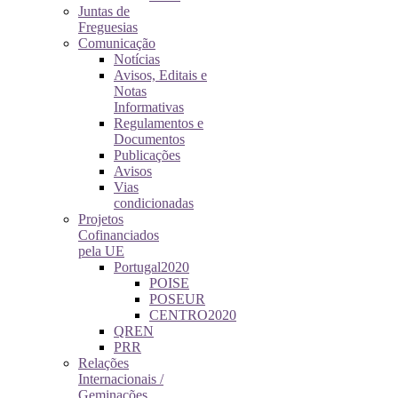
Juntas de
Freguesias
Comunicação
Notícias
Avisos, Editais e
Notas
Informativas
Regulamentos e
Documentos
Publicações
Avisos
Vias
condicionadas
Projetos
Cofinanciados
pela UE
Portugal2020
POISE
POSEUR
CENTRO2020
QREN
PRR
Relações
Internacionais /
Geminações