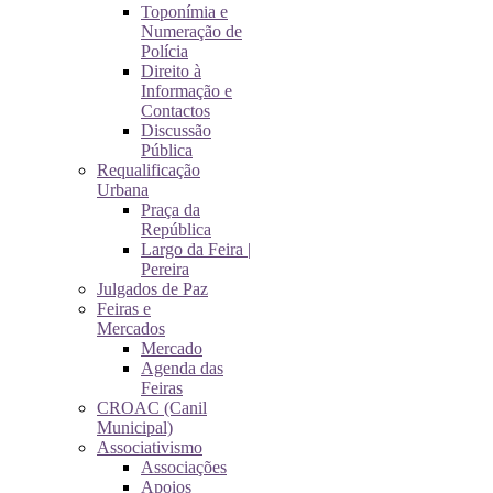
Toponímia e
Numeração de
Polícia
Direito à
Informação e
Contactos
Discussão
Pública
Requalificação
Urbana
Praça da
República
Largo da Feira |
Pereira
Julgados de Paz
Feiras e
Mercados
Mercado
Agenda das
Feiras
CROAC (Canil
Municipal)
Associativismo
Associações
Apoios