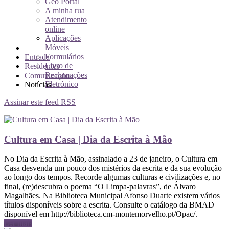
Geo Portal
A minha rua
Atendimento
online
Aplicações
Móveis
Formulários
Entrada
Livro de
Residentes
Reclamações
Comunicação
Eletrónico
Notícias
Assinar este feed RSS
Cultura em Casa | Dia da Escrita à Mão
No Dia da Escrita à Mão, assinalado a 23 de janeiro, o Cultura em
Casa desvenda um pouco dos mistérios da escrita e da sua evolução
ao longo dos tempos. Recorde algumas culturas e civilizações e, no
final, (re)descubra o poema “O Limpa-palavras”, de Álvaro
Magalhães. Na Biblioteca Municipal Afonso Duarte existem vários
títulos disponíveis sobre a escrita. Consulte o catálogo da BMAD
disponível em http://biblioteca.cm-montemorvelho.pt/Opac/.
Ler mais