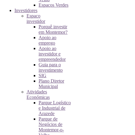
Espaços Verdes
Investidores
Espaço
investidor
Porquê investir
em Montemor?
Apoio ao
emprego
Apoio ao
investidor e
empreendedor
Guia para o
investimento
SIG
Plano Diretor
Municipal
Atividades
Económicas
Parque Logístico
e Industrial de
Arazede
Parque de
Negócios de
Montemor-o-