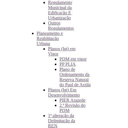
Regulamento
Municipal da
Edificação E
Urbanização
Outros
Regulamentos
Planeamento e
Reabilitação
Urbana
Planos (Igt) em
Vigor
PDM em vigor
PP PLIA
Plano de
Ordenamento da
Reserva Natural
do Paul de Arzila
Planos (Igt) Em
Desenvolvimento
PIER Arazede
2.ª Revisão do
PDM
1ª alteração da
Delimitação da
REN