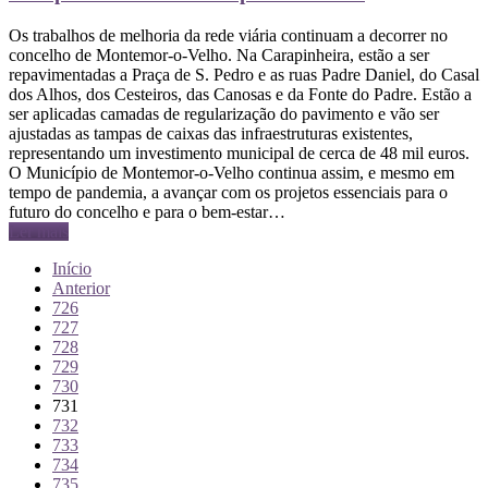
Os trabalhos de melhoria da rede viária continuam a decorrer no
concelho de Montemor-o-Velho. Na Carapinheira, estão a ser
repavimentadas a Praça de S. Pedro e as ruas Padre Daniel, do Casal
dos Alhos, dos Cesteiros, das Canosas e da Fonte do Padre. Estão a
ser aplicadas camadas de regularização do pavimento e vão ser
ajustadas as tampas de caixas das infraestruturas existentes,
representando um investimento municipal de cerca de 48 mil euros.
O Município de Montemor-o-Velho continua assim, e mesmo em
tempo de pandemia, a avançar com os projetos essenciais para o
futuro do concelho e para o bem-estar…
Ler mais
Início
Anterior
726
727
728
729
730
731
732
733
734
735