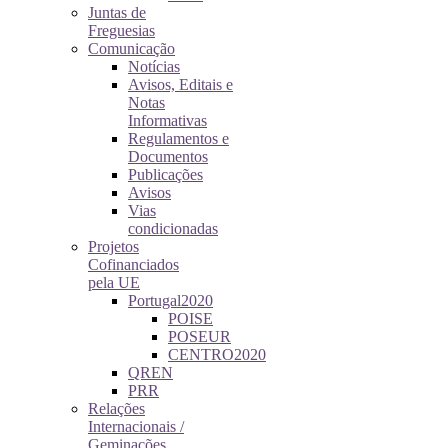
Juntas de
Freguesias
Comunicação
Notícias
Avisos, Editais e
Notas
Informativas
Regulamentos e
Documentos
Publicações
Avisos
Vias
condicionadas
Projetos
Cofinanciados
pela UE
Portugal2020
POISE
POSEUR
CENTRO2020
QREN
PRR
Relações
Internacionais /
Geminações