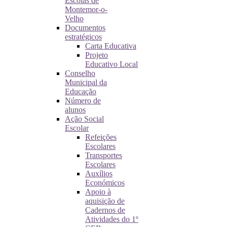
Escolas de
Montemor-o-
Velho
Documentos
estratégicos
Carta Educativa
Projeto
Educativo Local
Conselho
Municipal da
Educação
Número de
alunos
Ação Social
Escolar
Refeições
Escolares
Transportes
Escolares
Auxílios
Económicos
Apoio à
aquisição de
Cadernos de
Atividades do 1º