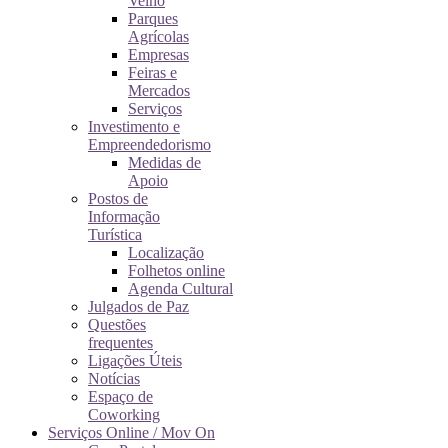
Velho
Parques
Agrícolas
Empresas
Feiras e
Mercados
Serviços
Investimento e
Empreendedorismo
Medidas de
Apoio
Postos de
Informação
Turística
Localização
Folhetos online
Agenda Cultural
Julgados de Paz
Questões
frequentes
Ligações Úteis
Notícias
Espaço de
Coworking
Serviços Online / Mov On