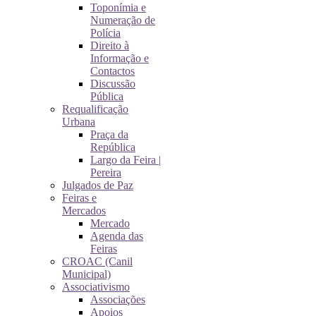
Toponímia e
Numeração de
Polícia
Direito à
Informação e
Contactos
Discussão
Pública
Requalificação
Urbana
Praça da
República
Largo da Feira |
Pereira
Julgados de Paz
Feiras e
Mercados
Mercado
Agenda das
Feiras
CROAC (Canil
Municipal)
Associativismo
Associações
Apoios