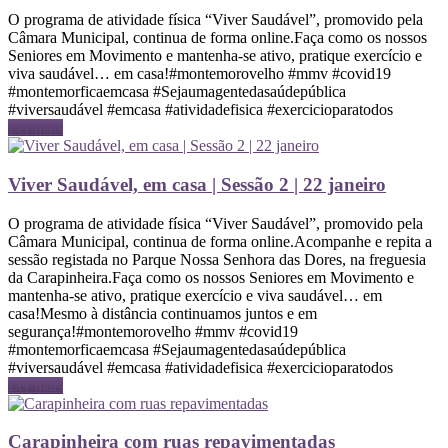
O programa de atividade física “Viver Saudável”, promovido pela
Câmara Municipal, continua de forma online.Faça como os nossos
Seniores em Movimento e mantenha-se ativo, pratique exercício e
viva saudável… em casa!#montemorovelho #mmv #covid19
#montemorficaemcasa #Sejaumagentedasaúdepública
#viversaudável #emcasa #atividadefisica #exercicioparatodos
Ler mais
Viver Saudável, em casa | Sessão 2 | 22 janeiro
O programa de atividade física “Viver Saudável”, promovido pela
Câmara Municipal, continua de forma online.Acompanhe e repita a
sessão registada no Parque Nossa Senhora das Dores, na freguesia
da Carapinheira.Faça como os nossos Seniores em Movimento e
mantenha-se ativo, pratique exercício e viva saudável… em
casa!Mesmo à distância continuamos juntos e em
segurança!#montemorovelho #mmv #covid19
#montemorficaemcasa #Sejaumagentedasaúdepública
#viversaudável #emcasa #atividadefisica #exercicioparatodos
Ler mais
Carapinheira com ruas repavimentadas