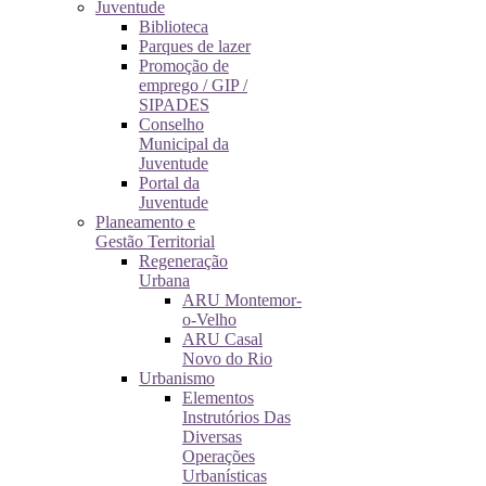
Juventude
Biblioteca
Parques de lazer
Promoção de
emprego / GIP /
SIPADES
Conselho
Municipal da
Juventude
Portal da
Juventude
Planeamento e
Gestão Territorial
Regeneração
Urbana
ARU Montemor-
o-Velho
ARU Casal
Novo do Rio
Urbanismo
Elementos
Instrutórios Das
Diversas
Operações
Urbanísticas