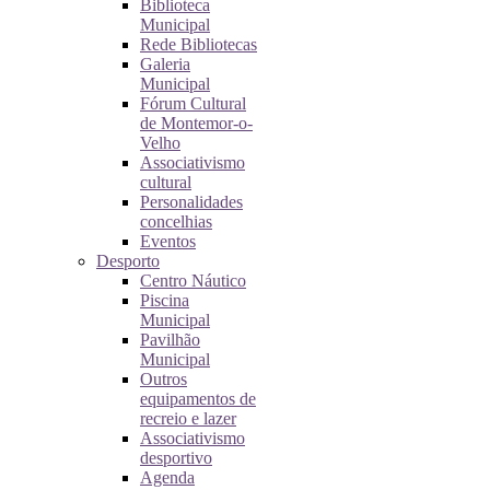
Biblioteca
Municipal
Rede Bibliotecas
Galeria
Municipal
Fórum Cultural
de Montemor-o-
Velho
Associativismo
cultural
Personalidades
concelhias
Eventos
Desporto
Centro Náutico
Piscina
Municipal
Pavilhão
Municipal
Outros
equipamentos de
recreio e lazer
Associativismo
desportivo
Agenda