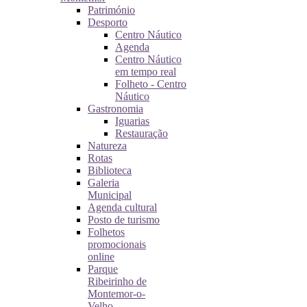
Património
Desporto
Centro Náutico
Agenda
Centro Náutico
em tempo real
Folheto - Centro
Náutico
Gastronomia
Iguarias
Restauração
Natureza
Rotas
Biblioteca
Galeria
Municipal
Agenda cultural
Posto de turismo
Folhetos
promocionais
online
Parque
Ribeirinho de
Montemor-o-
Velho