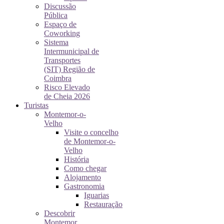
Discussão
Pública
Espaço de
Coworking
Sistema
Intermunicipal de
Transportes
(SIT) Região de
Coimbra
Risco Elevado
de Cheia 2026
Turistas
Montemor-o-
Velho
Visite o concelho
de Montemor-o-
Velho
História
Como chegar
Alojamento
Gastronomia
Iguarias
Restauração
Descobrir
Montemor