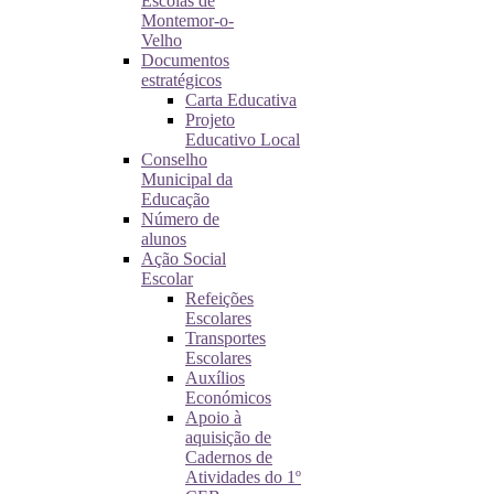
Escolas de
Montemor-o-
Velho
Documentos
estratégicos
Carta Educativa
Projeto
Educativo Local
Conselho
Municipal da
Educação
Número de
alunos
Ação Social
Escolar
Refeições
Escolares
Transportes
Escolares
Auxílios
Económicos
Apoio à
aquisição de
Cadernos de
Atividades do 1º