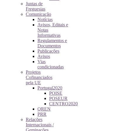
Juntas de
Freguesias
Comunicação
Notícias
Avisos, Editais e
Notas
Informativas
Regulamentos e
Documentos
Publicações
Avisos
Vias
condicionadas
Projetos
Cofinanciados
pela UE
Portugal2020
POISE
POSEUR
CENTRO2020
QREN
PRR
Relações
Internacionais /
Geminações