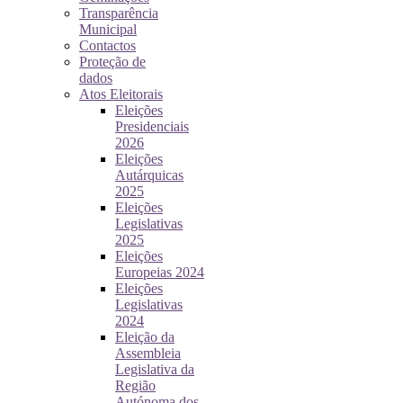
Transparência
Municipal
Contactos
Proteção de
dados
Atos Eleitorais
Eleições
Presidenciais
2026
Eleições
Autárquicas
2025
Eleições
Legislativas
2025
Eleições
Europeias 2024
Eleições
Legislativas
2024
Eleição da
Assembleia
Legislativa da
Região
Autónoma dos