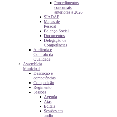
Procedimentos
concursais
anteriores a 2026
SIADAP
Mapas de
Pessoal
Balanço Social
Documentos
Delegação de
Competências
Auditoria e
Controlo da
Qualidade
Assembleia
Municipal
Descrição e
competências
Composição
Regimento
Sessões
Agenda
Atas
Editais
Sessões em
audio