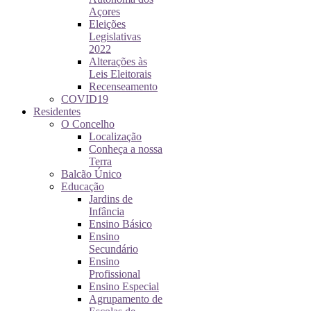
Açores
Eleições
Legislativas
2022
Alterações às
Leis Eleitorais
Recenseamento
COVID19
Residentes
O Concelho
Localização
Conheça a nossa
Terra
Balcão Único
Educação
Jardins de
Infância
Ensino Básico
Ensino
Secundário
Ensino
Profissional
Ensino Especial
Agrupamento de