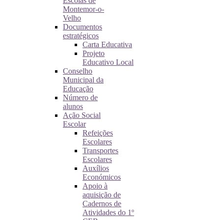
Escolas de
Montemor-o-
Velho
Documentos
estratégicos
Carta Educativa
Projeto
Educativo Local
Conselho
Municipal da
Educação
Número de
alunos
Ação Social
Escolar
Refeições
Escolares
Transportes
Escolares
Auxílios
Económicos
Apoio à
aquisição de
Cadernos de
Atividades do 1º