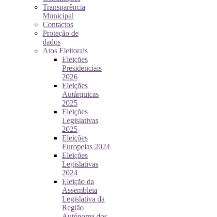
Transparência
Municipal
Contactos
Proteção de
dados
Atos Eleitorais
Eleições
Presidenciais
2026
Eleições
Autárquicas
2025
Eleições
Legislativas
2025
Eleições
Europeias 2024
Eleições
Legislativas
2024
Eleição da
Assembleia
Legislativa da
Região
Autónoma dos