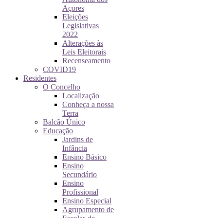
Açores
Eleições
Legislativas
2022
Alterações às
Leis Eleitorais
Recenseamento
COVID19
Residentes
O Concelho
Localização
Conheça a nossa
Terra
Balcão Único
Educação
Jardins de
Infância
Ensino Básico
Ensino
Secundário
Ensino
Profissional
Ensino Especial
Agrupamento de