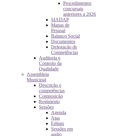
Procedimentos
concursais
anteriores a 2026
SIADAP
Mapas de
Pessoal
Balanço Social
Documentos
Delegação de
Competências
Auditoria e
Controlo da
Qualidade
Assembleia
Municipal
Descrição e
competências
Composição
Regimento
Sessões
Agenda
Atas
Editais
Sessões em
audio