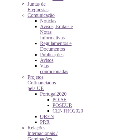
Juntas de
Freguesias
Comunicação
Notícias
Avisos, Editais e
Notas
Informativas
Regulamentos e
Documentos
Publicações
Avisos
Vias
condicionadas
Projetos
Cofinanciados
pela UE
Portugal2020
POISE
POSEUR
CENTRO2020
QREN
PRR
Relações
Internacionais /
Geminações