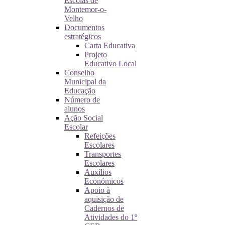
Escolas de
Montemor-o-
Velho
Documentos
estratégicos
Carta Educativa
Projeto
Educativo Local
Conselho
Municipal da
Educação
Número de
alunos
Ação Social
Escolar
Refeições
Escolares
Transportes
Escolares
Auxílios
Económicos
Apoio à
aquisição de
Cadernos de
Atividades do 1º