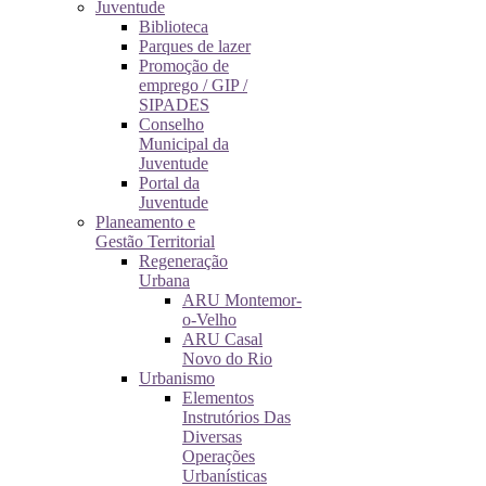
Juventude
Biblioteca
Parques de lazer
Promoção de
emprego / GIP /
SIPADES
Conselho
Municipal da
Juventude
Portal da
Juventude
Planeamento e
Gestão Territorial
Regeneração
Urbana
ARU Montemor-
o-Velho
ARU Casal
Novo do Rio
Urbanismo
Elementos
Instrutórios Das
Diversas
Operações
Urbanísticas