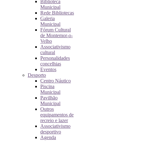
Biblioteca
Municipal
Rede Bibliotecas
Galeria
Municipal
Fórum Cultural
de Montemor-o-
Velho
Associativismo
cultural
Personalidades
concelhias
Eventos
Desporto
Centro Náutico
Piscina
Municipal
Pavilhão
Municipal
Outros
equipamentos de
recreio e lazer
Associativismo
desportivo
Agenda