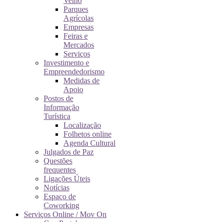
Velho
Parques
Agrícolas
Empresas
Feiras e
Mercados
Serviços
Investimento e
Empreendedorismo
Medidas de
Apoio
Postos de
Informação
Turística
Localização
Folhetos online
Agenda Cultural
Julgados de Paz
Questões
frequentes
Ligações Úteis
Notícias
Espaço de
Coworking
Serviços Online / Mov On