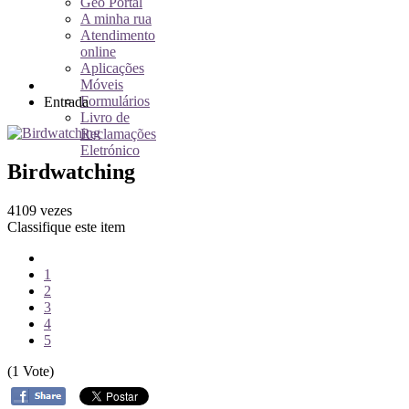
Geo Portal
A minha rua
Atendimento
online
Aplicações
Móveis
Formulários
Entrada
Livro de
Reclamações
Eletrónico
Birdwatching
4109 vezes
Classifique este item
1
2
3
4
5
(1 Vote)