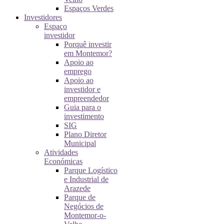
Espaços Verdes
Investidores
Espaço
investidor
Porquê investir
em Montemor?
Apoio ao
emprego
Apoio ao
investidor e
empreendedor
Guia para o
investimento
SIG
Plano Diretor
Municipal
Atividades
Económicas
Parque Logístico
e Industrial de
Arazede
Parque de
Negócios de
Montemor-o-