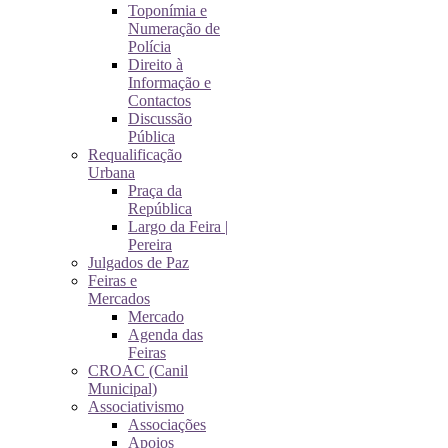
Toponímia e
Numeração de
Polícia
Direito à
Informação e
Contactos
Discussão
Pública
Requalificação
Urbana
Praça da
República
Largo da Feira |
Pereira
Julgados de Paz
Feiras e
Mercados
Mercado
Agenda das
Feiras
CROAC (Canil
Municipal)
Associativismo
Associações
Apoios