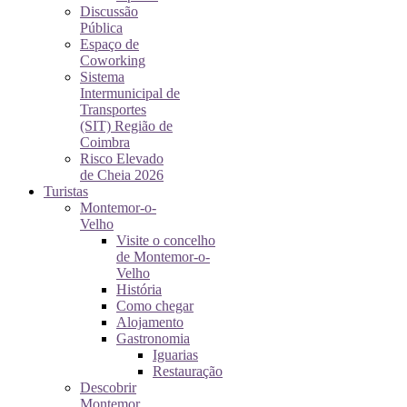
Discussão
Pública
Espaço de
Coworking
Sistema
Intermunicipal de
Transportes
(SIT) Região de
Coimbra
Risco Elevado
de Cheia 2026
Turistas
Montemor-o-
Velho
Visite o concelho
de Montemor-o-
Velho
História
Como chegar
Alojamento
Gastronomia
Iguarias
Restauração
Descobrir
Montemor