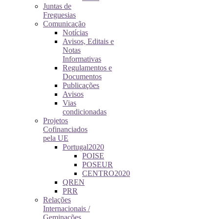
Juntas de
Freguesias
Comunicação
Notícias
Avisos, Editais e
Notas
Informativas
Regulamentos e
Documentos
Publicações
Avisos
Vias
condicionadas
Projetos
Cofinanciados
pela UE
Portugal2020
POISE
POSEUR
CENTRO2020
QREN
PRR
Relações
Internacionais /
Geminações