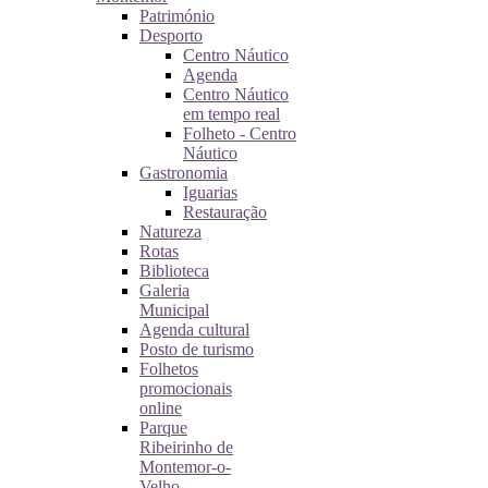
Património
Desporto
Centro Náutico
Agenda
Centro Náutico
em tempo real
Folheto - Centro
Náutico
Gastronomia
Iguarias
Restauração
Natureza
Rotas
Biblioteca
Galeria
Municipal
Agenda cultural
Posto de turismo
Folhetos
promocionais
online
Parque
Ribeirinho de
Montemor-o-
Velho