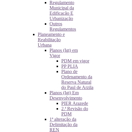
Regulamento
Municipal da
Edificação E
Urbanização
Outros
Regulamentos
Planeamento e
Reabilitação
Urbana
Planos (Igt) em
Vigor
PDM em vigor
PP PLIA
Plano de
Ordenamento da
Reserva Natural
do Paul de Arzila
Planos (Igt) Em
Desenvolvimento
PIER Arazede
2.ª Revisão do
PDM
1ª alteração da
Delimitação da
REN