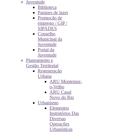
Juventude
Biblioteca
Parques de lazer
Promoção de
emprego / GIP /
SIPADES
Conselho
Municipal da
Juventude
Portal da
Juventude
Planeamento e
Gestão Territorial
Regeneração
Urbana
ARU Montemor-
o-Velho
ARU Casal
Novo do Rio
Urbanismo
Elementos
Instrutórios Das
Diversas
Operações
Urbanísticas