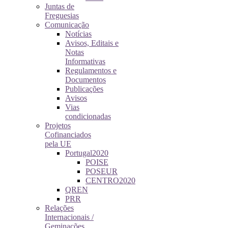
Juntas de
Freguesias
Comunicação
Notícias
Avisos, Editais e
Notas
Informativas
Regulamentos e
Documentos
Publicações
Avisos
Vias
condicionadas
Projetos
Cofinanciados
pela UE
Portugal2020
POISE
POSEUR
CENTRO2020
QREN
PRR
Relações
Internacionais /
Geminações