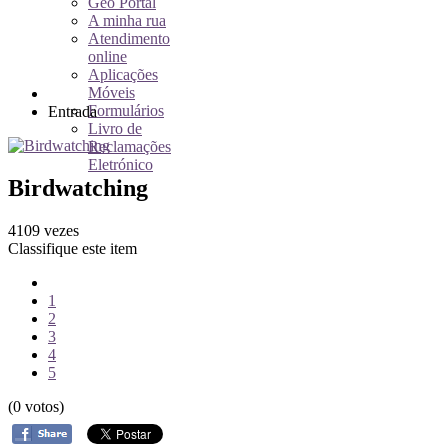
Geo Portal
A minha rua
Atendimento
online
Aplicações
Móveis
Formulários
Entrada
Livro de
Reclamações
Eletrónico
Birdwatching
4109 vezes
Classifique este item
1
2
3
4
5
(0 votos)