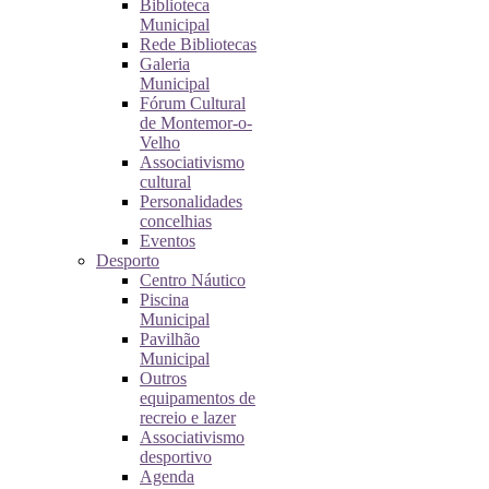
Biblioteca
Municipal
Rede Bibliotecas
Galeria
Municipal
Fórum Cultural
de Montemor-o-
Velho
Associativismo
cultural
Personalidades
concelhias
Eventos
Desporto
Centro Náutico
Piscina
Municipal
Pavilhão
Municipal
Outros
equipamentos de
recreio e lazer
Associativismo
desportivo
Agenda