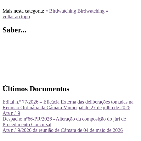
Mais nesta categoria:
« Birdwatching
Birdwatching »
voltar ao topo
Saber...
Últimos Documentos
Edital n.º 77/2026 – Eficácia Externa das deliberações tomadas na
Reunião Ordinária da Câmara Municipal de 27 de julho de 2026
Ata n.º 9
Despacho nº66-PR/2026 - Alteração da composição do júri de
Procedimento Concursal
Ata n.º 9/2026 da reunião de Câmara de 04 de maio de 2026