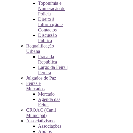
Toponímia e
Numeração de
Polícia
Direito à
Informação e
Contactos
Discussão
Pública
Requalificação
Urbana
Praça da
República
Largo da Feira |
Pereira
Julgados de Paz
Feiras e
Mercados
Mercado
Agenda das
Feiras
CROAC (Canil
Municipal)
Associativismo
Associações
Apoios