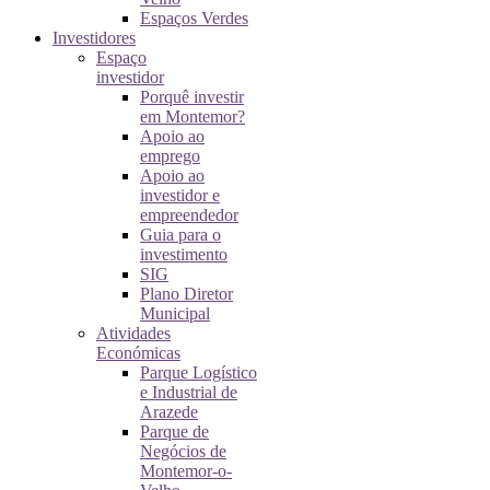
Espaços Verdes
Investidores
Espaço
investidor
Porquê investir
em Montemor?
Apoio ao
emprego
Apoio ao
investidor e
empreendedor
Guia para o
investimento
SIG
Plano Diretor
Municipal
Atividades
Económicas
Parque Logístico
e Industrial de
Arazede
Parque de
Negócios de
Montemor-o-