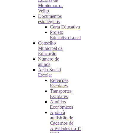
Escolas de
Montemor-o-
Velho
Documentos
estratégicos
Carta Educativa
Projeto
Educativo Local
Conselho
Municipal da
Educação
Número de
alunos
Ação Social
Escolar
Refeições
Escolares
Transportes
Escolares
Auxílios
Económicos
Apoio à
aquisição de
Cadernos de
Atividades do 1º