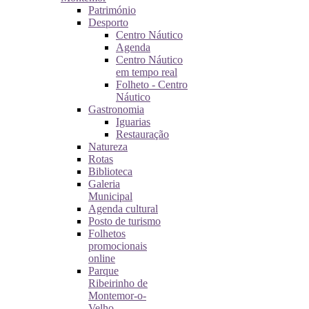
Património
Desporto
Centro Náutico
Agenda
Centro Náutico
em tempo real
Folheto - Centro
Náutico
Gastronomia
Iguarias
Restauração
Natureza
Rotas
Biblioteca
Galeria
Municipal
Agenda cultural
Posto de turismo
Folhetos
promocionais
online
Parque
Ribeirinho de
Montemor-o-
Velho