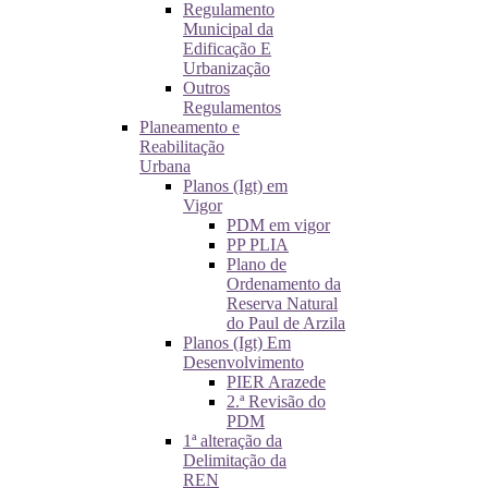
Regulamento
Municipal da
Edificação E
Urbanização
Outros
Regulamentos
Planeamento e
Reabilitação
Urbana
Planos (Igt) em
Vigor
PDM em vigor
PP PLIA
Plano de
Ordenamento da
Reserva Natural
do Paul de Arzila
Planos (Igt) Em
Desenvolvimento
PIER Arazede
2.ª Revisão do
PDM
1ª alteração da
Delimitação da
REN