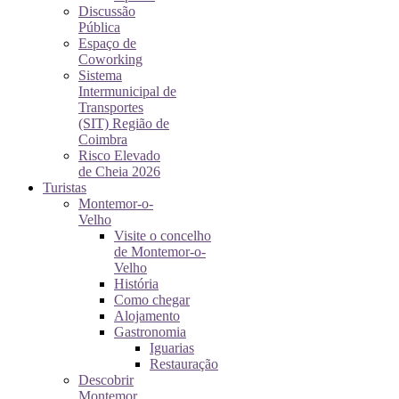
Discussão
Pública
Espaço de
Coworking
Sistema
Intermunicipal de
Transportes
(SIT) Região de
Coimbra
Risco Elevado
de Cheia 2026
Turistas
Montemor-o-
Velho
Visite o concelho
de Montemor-o-
Velho
História
Como chegar
Alojamento
Gastronomia
Iguarias
Restauração
Descobrir
Montemor