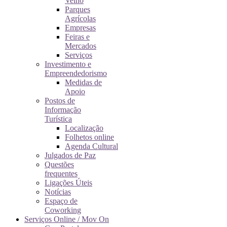
Velho
Parques
Agrícolas
Empresas
Feiras e
Mercados
Serviços
Investimento e
Empreendedorismo
Medidas de
Apoio
Postos de
Informação
Turística
Localização
Folhetos online
Agenda Cultural
Julgados de Paz
Questões
frequentes
Ligações Úteis
Notícias
Espaço de
Coworking
Serviços Online / Mov On