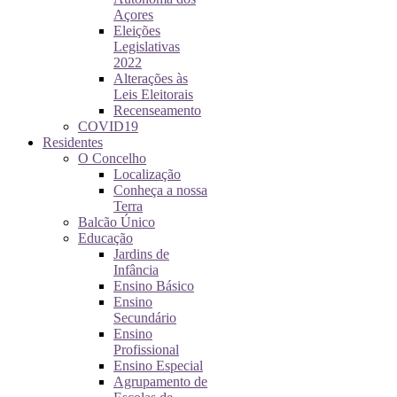
Açores
Eleições
Legislativas
2022
Alterações às
Leis Eleitorais
Recenseamento
COVID19
Residentes
O Concelho
Localização
Conheça a nossa
Terra
Balcão Único
Educação
Jardins de
Infância
Ensino Básico
Ensino
Secundário
Ensino
Profissional
Ensino Especial
Agrupamento de