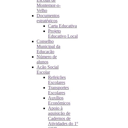
Escolas de
Montemor-o-
Velho
Documentos
estratégicos
Carta Educativa
Projeto
Educativo Local
Conselho
Municipal da
Educação
Número de
alunos
Ação Social
Escolar
Refeições
Escolares
Transportes
Escolares
Auxílios
Económicos
Apoio à
aquisição de
Cadernos de
Atividades do 1º