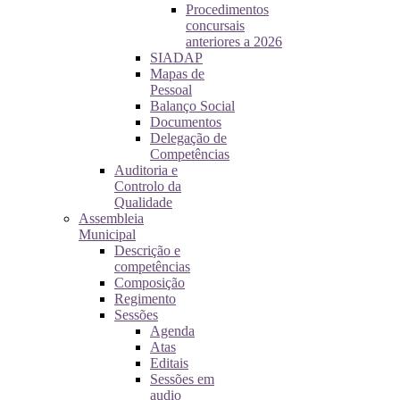
Procedimentos
concursais
anteriores a 2026
SIADAP
Mapas de
Pessoal
Balanço Social
Documentos
Delegação de
Competências
Auditoria e
Controlo da
Qualidade
Assembleia
Municipal
Descrição e
competências
Composição
Regimento
Sessões
Agenda
Atas
Editais
Sessões em
audio