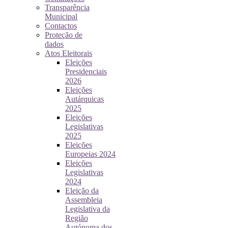
Transparência
Municipal
Contactos
Proteção de
dados
Atos Eleitorais
Eleições
Presidenciais
2026
Eleições
Autárquicas
2025
Eleições
Legislativas
2025
Eleições
Europeias 2024
Eleições
Legislativas
2024
Eleição da
Assembleia
Legislativa da
Região
Autónoma dos