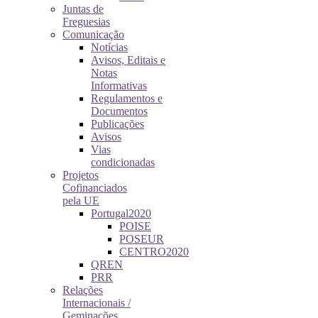
Juntas de
Freguesias
Comunicação
Notícias
Avisos, Editais e
Notas
Informativas
Regulamentos e
Documentos
Publicações
Avisos
Vias
condicionadas
Projetos
Cofinanciados
pela UE
Portugal2020
POISE
POSEUR
CENTRO2020
QREN
PRR
Relações
Internacionais /
Geminações