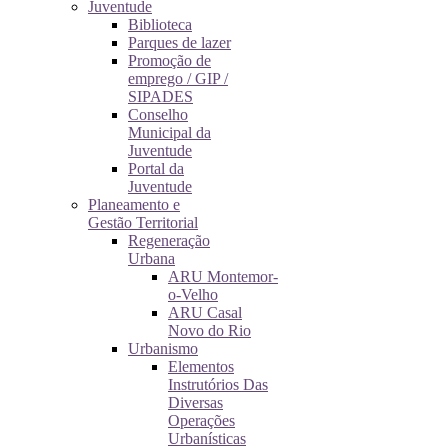
Juventude
Biblioteca
Parques de lazer
Promoção de
emprego / GIP /
SIPADES
Conselho
Municipal da
Juventude
Portal da
Juventude
Planeamento e
Gestão Territorial
Regeneração
Urbana
ARU Montemor-
o-Velho
ARU Casal
Novo do Rio
Urbanismo
Elementos
Instrutórios Das
Diversas
Operações
Urbanísticas