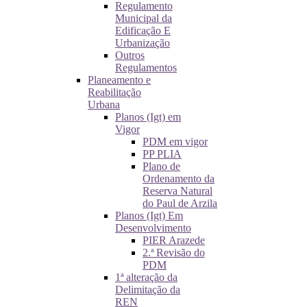
Regulamento
Municipal da
Edificação E
Urbanização
Outros
Regulamentos
Planeamento e
Reabilitação
Urbana
Planos (Igt) em
Vigor
PDM em vigor
PP PLIA
Plano de
Ordenamento da
Reserva Natural
do Paul de Arzila
Planos (Igt) Em
Desenvolvimento
PIER Arazede
2.ª Revisão do
PDM
1ª alteração da
Delimitação da
REN