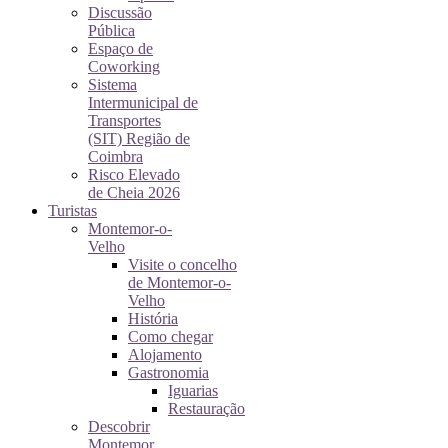
Discussão
Pública
Espaço de
Coworking
Sistema
Intermunicipal de
Transportes
(SIT) Região de
Coimbra
Risco Elevado
de Cheia 2026
Turistas
Montemor-o-
Velho
Visite o concelho
de Montemor-o-
Velho
História
Como chegar
Alojamento
Gastronomia
Iguarias
Restauração
Descobrir
Montemor