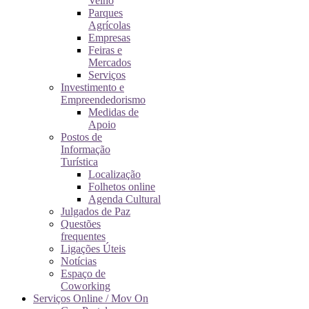
Velho
Parques
Agrícolas
Empresas
Feiras e
Mercados
Serviços
Investimento e
Empreendedorismo
Medidas de
Apoio
Postos de
Informação
Turística
Localização
Folhetos online
Agenda Cultural
Julgados de Paz
Questões
frequentes
Ligações Úteis
Notícias
Espaço de
Coworking
Serviços Online / Mov On