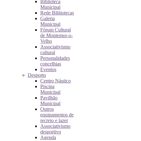
Biblioteca
Municipal
Rede Bibliotecas
Galeria
Municipal
Fórum Cultural
de Montemor-o-
Velho
Associativismo
cultural
Personalidades
concelhias
Eventos
Desporto
Centro Náutico
Piscina
Municipal
Pavilhão
Municipal
Outros
equipamentos de
recreio e lazer
Associativismo
desportivo
Agenda