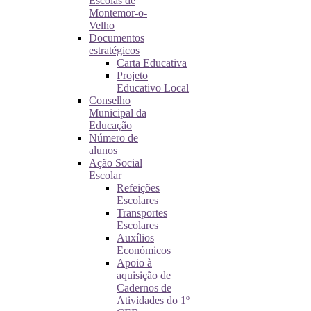
Escolas de
Montemor-o-
Velho
Documentos
estratégicos
Carta Educativa
Projeto
Educativo Local
Conselho
Municipal da
Educação
Número de
alunos
Ação Social
Escolar
Refeições
Escolares
Transportes
Escolares
Auxílios
Económicos
Apoio à
aquisição de
Cadernos de
Atividades do 1º