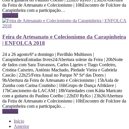
da Feira de Artesanato e Colecionismo | 10hEncontro de Folclore da
Carapinheira com a participação…
Ler mais
Feira de Artesanato e Colecionismo da Carapinheira
| ENFOLCA 2018
24 a 26 agosto/6ª a domingo | Pavilhão Multiusos |
CarapinheiraEntradas livres24/Abertura solene da Feira | 20hNoite
de fados com Sara Travassos, Carlos Ligeiro e Tiago Cordeiro,
Cristina Caixeiro, António Machado, Piedade Vieira e Gabriela
Cascão | 22h25/Feira Anual no Parque Nª Srª das Dores |
9hAbertura da Feira de Artesanato e Colecionismo | 15hAula de
Zumba com Carina Coutinho | 16hGrupo de Dança Afriklave |
17hCancioneiro da LACAM | 18hVariedades com Kátia Maricato
com a guitarra do Paulino Coelho | 22hDJ RyKo | 23h26/Abertura
da Feira de Artesanato e Colecionismo | 10hEncontro de Folclore da
Carapinheira com a participação…
Ler mais
Início
Anterior