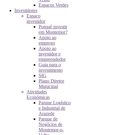
Espaços Verdes
Investidores
Espaço
investidor
Porquê investir
em Montemor?
Apoio ao
emprego
Apoio ao
investidor e
empreendedor
Guia para o
investimento
SIG
Plano Diretor
Municipal
Atividades
Económicas
Parque Logístico
e Industrial de
Arazede
Parque de
Negócios de
Montemor-o-