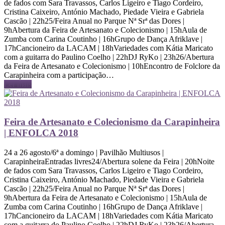
de fados com Sara Travassos, Carlos Ligeiro e Tiago Cordeiro,
Cristina Caixeiro, António Machado, Piedade Vieira e Gabriela
Cascão | 22h25/Feira Anual no Parque Nª Srª das Dores |
9hAbertura da Feira de Artesanato e Colecionismo | 15hAula de
Zumba com Carina Coutinho | 16hGrupo de Dança Afriklave |
17hCancioneiro da LACAM | 18hVariedades com Kátia Maricato
com a guitarra do Paulino Coelho | 22hDJ RyKo | 23h26/Abertura
da Feira de Artesanato e Colecionismo | 10hEncontro de Folclore da
Carapinheira com a participação…
Ler mais
Feira de Artesanato e Colecionismo da Carapinheira
| ENFOLCA 2018
24 a 26 agosto/6ª a domingo | Pavilhão Multiusos |
CarapinheiraEntradas livres24/Abertura solene da Feira | 20hNoite
de fados com Sara Travassos, Carlos Ligeiro e Tiago Cordeiro,
Cristina Caixeiro, António Machado, Piedade Vieira e Gabriela
Cascão | 22h25/Feira Anual no Parque Nª Srª das Dores |
9hAbertura da Feira de Artesanato e Colecionismo | 15hAula de
Zumba com Carina Coutinho | 16hGrupo de Dança Afriklave |
17hCancioneiro da LACAM | 18hVariedades com Kátia Maricato
com a guitarra do Paulino Coelho | 22hDJ RyKo | 23h26/Abertura