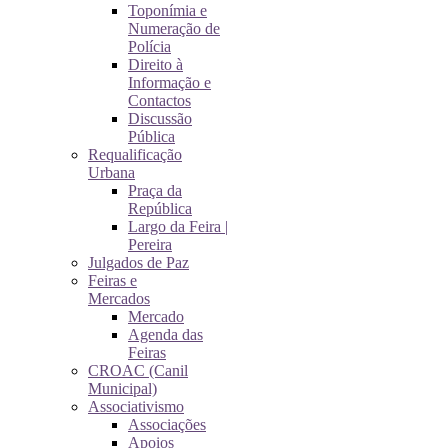
Toponímia e
Numeração de
Polícia
Direito à
Informação e
Contactos
Discussão
Pública
Requalificação
Urbana
Praça da
República
Largo da Feira |
Pereira
Julgados de Paz
Feiras e
Mercados
Mercado
Agenda das
Feiras
CROAC (Canil
Municipal)
Associativismo
Associações
Apoios