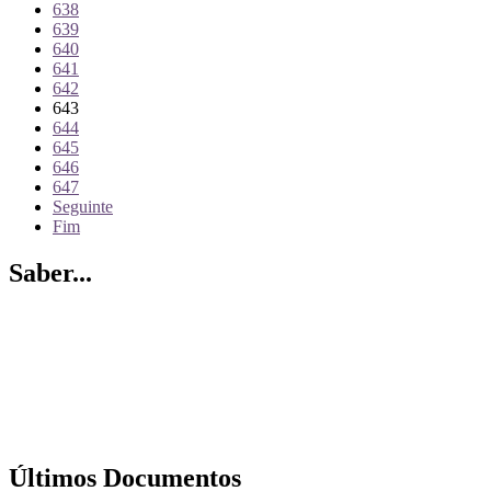
638
639
640
641
642
643
644
645
646
647
Seguinte
Fim
Saber...
Últimos Documentos