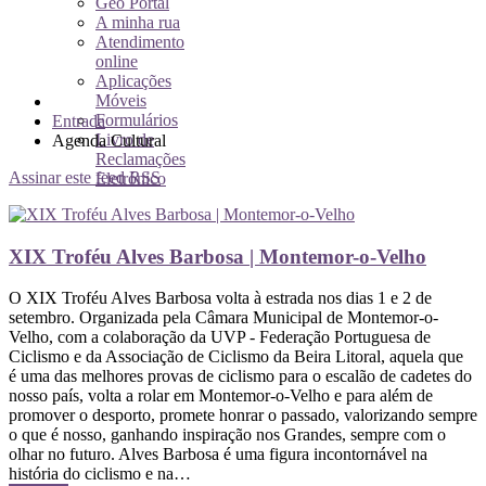
Geo Portal
A minha rua
Atendimento
online
Aplicações
Móveis
Formulários
Entrada
Livro de
Agenda Cultural
Reclamações
Assinar este feed RSS
Eletrónico
XIX Troféu Alves Barbosa | Montemor-o-Velho
O XIX Troféu Alves Barbosa volta à estrada nos dias 1 e 2 de
setembro. Organizada pela Câmara Municipal de Montemor-o-
Velho, com a colaboração da UVP - Federação Portuguesa de
Ciclismo e da Associação de Ciclismo da Beira Litoral, aquela que
é uma das melhores provas de ciclismo para o escalão de cadetes do
nosso país, volta a rolar em Montemor-o-Velho e para além de
promover o desporto, promete honrar o passado, valorizando sempre
o que é nosso, ganhando inspiração nos Grandes, sempre com o
olhar no futuro. Alves Barbosa é uma figura incontornável na
história do ciclismo e na…