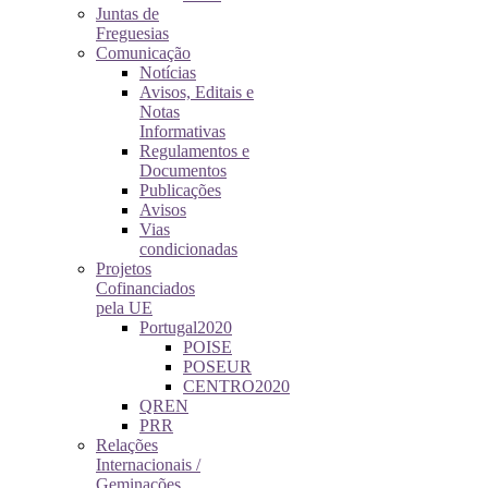
Juntas de
Freguesias
Comunicação
Notícias
Avisos, Editais e
Notas
Informativas
Regulamentos e
Documentos
Publicações
Avisos
Vias
condicionadas
Projetos
Cofinanciados
pela UE
Portugal2020
POISE
POSEUR
CENTRO2020
QREN
PRR
Relações
Internacionais /
Geminações