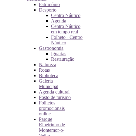
Património
Desporto
Centro Náutico
Agenda
Centro Náutico
em tempo real
Folheto - Centro
Náutico
Gastronomia
Iguarias
Restauração
Natureza
Rotas
Biblioteca
Galeria
Municipal
Agenda cultural
Posto de turismo
Folhetos
promocionais
online
Parque
Ribeirinho de
Montemor-o-
Velho