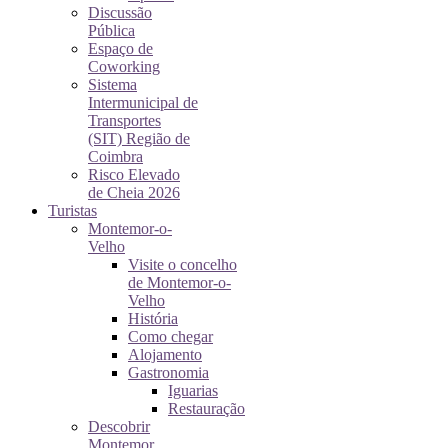
Discussão
Pública
Espaço de
Coworking
Sistema
Intermunicipal de
Transportes
(SIT) Região de
Coimbra
Risco Elevado
de Cheia 2026
Turistas
Montemor-o-
Velho
Visite o concelho
de Montemor-o-
Velho
História
Como chegar
Alojamento
Gastronomia
Iguarias
Restauração
Descobrir
Montemor