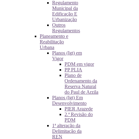
Regulamento
Municipal da
Edificação E
Urbanização
Outros
Regulamentos
Planeamento e
Reabilitação
Urbana
Planos (Igt) em
Vigor
PDM em vigor
PP PLIA
Plano de
Ordenamento da
Reserva Natural
do Paul de Arzila
Planos (Igt) Em
Desenvolvimento
PIER Arazede
2.ª Revisão do
PDM
1ª alteração da
Delimitação da
REN