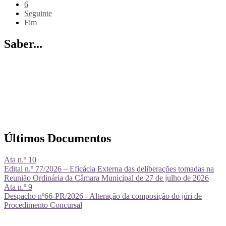
6
Seguinte
Fim
Saber...
Últimos Documentos
Ata n.º 10
Edital n.º 77/2026 – Eficácia Externa das deliberações tomadas na
Reunião Ordinária da Câmara Municipal de 27 de julho de 2026
Ata n.º 9
Despacho nº66-PR/2026 - Alteração da composição do júri de
Procedimento Concursal