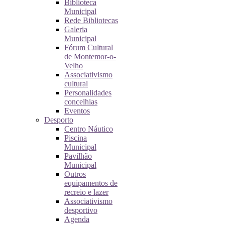
Biblioteca
Municipal
Rede Bibliotecas
Galeria
Municipal
Fórum Cultural
de Montemor-o-
Velho
Associativismo
cultural
Personalidades
concelhias
Eventos
Desporto
Centro Náutico
Piscina
Municipal
Pavilhão
Municipal
Outros
equipamentos de
recreio e lazer
Associativismo
desportivo
Agenda