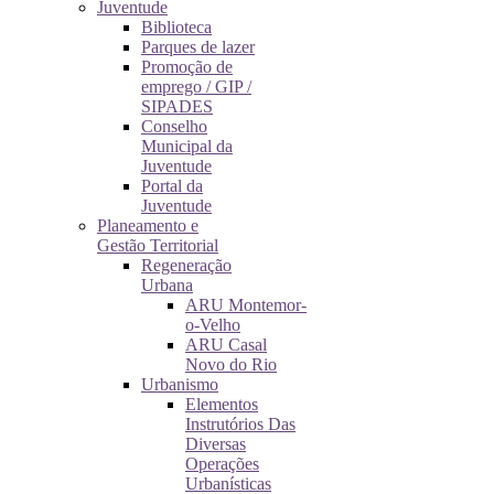
Juventude
Biblioteca
Parques de lazer
Promoção de
emprego / GIP /
SIPADES
Conselho
Municipal da
Juventude
Portal da
Juventude
Planeamento e
Gestão Territorial
Regeneração
Urbana
ARU Montemor-
o-Velho
ARU Casal
Novo do Rio
Urbanismo
Elementos
Instrutórios Das
Diversas
Operações
Urbanísticas