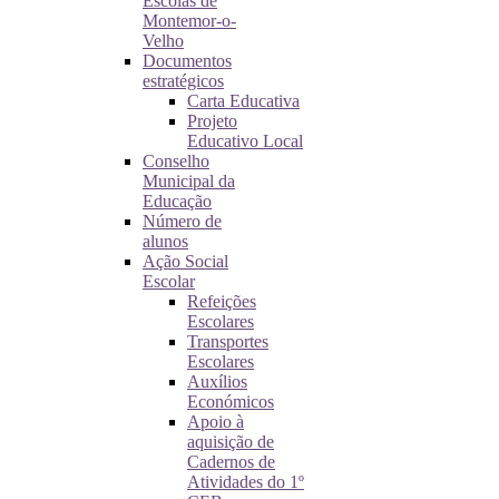
Escolas de
Montemor-o-
Velho
Documentos
estratégicos
Carta Educativa
Projeto
Educativo Local
Conselho
Municipal da
Educação
Número de
alunos
Ação Social
Escolar
Refeições
Escolares
Transportes
Escolares
Auxílios
Económicos
Apoio à
aquisição de
Cadernos de
Atividades do 1º