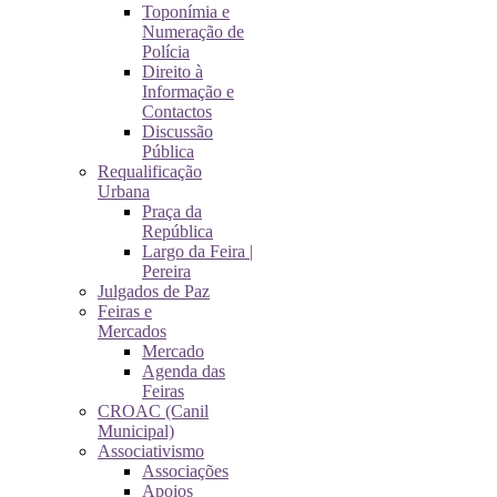
Toponímia e
Numeração de
Polícia
Direito à
Informação e
Contactos
Discussão
Pública
Requalificação
Urbana
Praça da
República
Largo da Feira |
Pereira
Julgados de Paz
Feiras e
Mercados
Mercado
Agenda das
Feiras
CROAC (Canil
Municipal)
Associativismo
Associações
Apoios