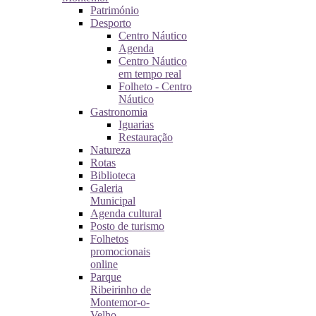
Património
Desporto
Centro Náutico
Agenda
Centro Náutico
em tempo real
Folheto - Centro
Náutico
Gastronomia
Iguarias
Restauração
Natureza
Rotas
Biblioteca
Galeria
Municipal
Agenda cultural
Posto de turismo
Folhetos
promocionais
online
Parque
Ribeirinho de
Montemor-o-
Velho