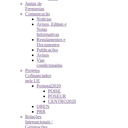
Juntas de
Freguesias
Comunicação
Notícias
Avisos, Editais e
Notas
Informativas
Regulamentos e
Documentos
Publicações
Avisos
Vias
condicionadas
Projetos
Cofinanciados
pela UE
Portugal2020
POISE
POSEUR
CENTRO2020
QREN
PRR
Relações
Internacionais /
Geminações