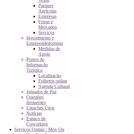
Velho
Parques
Agrícolas
Empresas
Feiras e
Mercados
Serviços
Investimento e
Empreendedorismo
Medidas de
Apoio
Postos de
Informação
Turística
Localização
Folhetos online
Agenda Cultural
Julgados de Paz
Questões
frequentes
Ligações Úteis
Notícias
Espaço de
Coworking
Serviços Online / Mov On