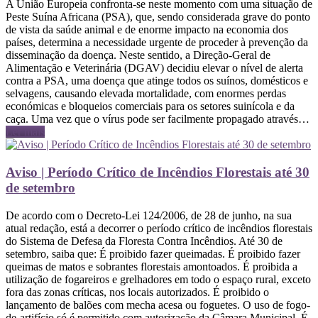
A União Europeia confronta-se neste momento com uma situação de
Peste Suína Africana (PSA), que, sendo considerada grave do ponto
de vista da saúde animal e de enorme impacto na economia dos
países, determina a necessidade urgente de proceder à prevenção da
disseminação da doença. Neste sentido, a Direção-Geral de
Alimentação e Veterinária (DGAV) decidiu elevar o nível de alerta
contra a PSA, uma doença que atinge todos os suínos, domésticos e
selvagens, causando elevada mortalidade, com enormes perdas
económicas e bloqueios comerciais para os setores suinícola e da
caça. Uma vez que o vírus pode ser facilmente propagado através…
Ler mais
Aviso | Período Crítico de Incêndios Florestais até 30
de setembro
De acordo com o Decreto-Lei 124/2006, de 28 de junho, na sua
atual redação, está a decorrer o período crítico de incêndios florestais
do Sistema de Defesa da Floresta Contra Incêndios. Até 30 de
setembro, saiba que: É proibido fazer queimadas. É proibido fazer
queimas de matos e sobrantes florestais amontoados. É proibida a
utilização de fogareiros e grelhadores em todo o espaço rural, exceto
fora das zonas críticas, nos locais autorizados. É proibido o
lançamento de balões com mecha acesa ou foguetes. O uso de fogo-
de-artifício só é permitido com autorização da Câmara Municipal. É