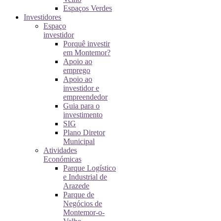
Espaços Verdes
Investidores
Espaço
investidor
Porquê investir
em Montemor?
Apoio ao
emprego
Apoio ao
investidor e
empreendedor
Guia para o
investimento
SIG
Plano Diretor
Municipal
Atividades
Económicas
Parque Logístico
e Industrial de
Arazede
Parque de
Negócios de
Montemor-o-