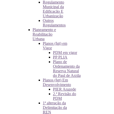
Regulamento
Municipal da
Edificação E
Urbanização
Outros
Regulamentos
Planeamento e
Reabilitação
Urbana
Planos (Igt) em
Vigor
PDM em vigor
PP PLIA
Plano de
Ordenamento da
Reserva Natural
do Paul de Arzila
Planos (Igt) Em
Desenvolvimento
PIER Arazede
2.ª Revisão do
PDM
1ª alteração da
Delimitação da
REN