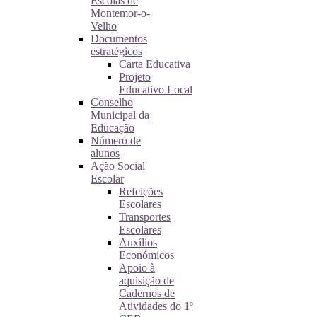
Escolas de
Montemor-o-
Velho
Documentos
estratégicos
Carta Educativa
Projeto
Educativo Local
Conselho
Municipal da
Educação
Número de
alunos
Ação Social
Escolar
Refeições
Escolares
Transportes
Escolares
Auxílios
Económicos
Apoio à
aquisição de
Cadernos de
Atividades do 1º