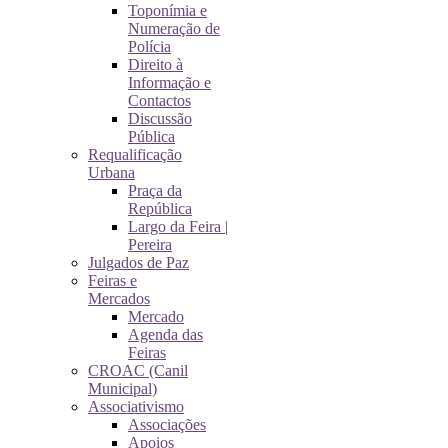
Toponímia e
Numeração de
Polícia
Direito à
Informação e
Contactos
Discussão
Pública
Requalificação
Urbana
Praça da
República
Largo da Feira |
Pereira
Julgados de Paz
Feiras e
Mercados
Mercado
Agenda das
Feiras
CROAC (Canil
Municipal)
Associativismo
Associações
Apoios