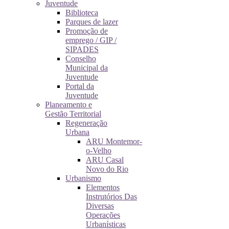
Juventude
Biblioteca
Parques de lazer
Promoção de
emprego / GIP /
SIPADES
Conselho
Municipal da
Juventude
Portal da
Juventude
Planeamento e
Gestão Territorial
Regeneração
Urbana
ARU Montemor-
o-Velho
ARU Casal
Novo do Rio
Urbanismo
Elementos
Instrutórios Das
Diversas
Operações
Urbanísticas