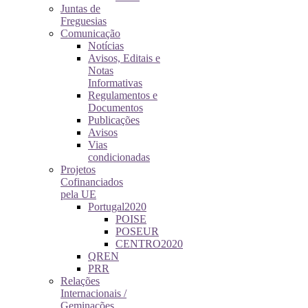
Juntas de
Freguesias
Comunicação
Notícias
Avisos, Editais e
Notas
Informativas
Regulamentos e
Documentos
Publicações
Avisos
Vias
condicionadas
Projetos
Cofinanciados
pela UE
Portugal2020
POISE
POSEUR
CENTRO2020
QREN
PRR
Relações
Internacionais /
Geminações