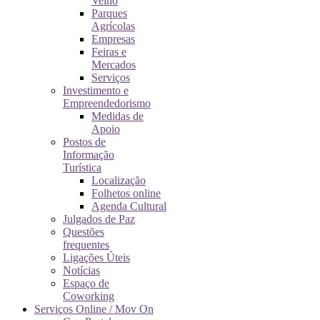
Velho
Parques
Agrícolas
Empresas
Feiras e
Mercados
Serviços
Investimento e
Empreendedorismo
Medidas de
Apoio
Postos de
Informação
Turística
Localização
Folhetos online
Agenda Cultural
Julgados de Paz
Questões
frequentes
Ligações Úteis
Notícias
Espaço de
Coworking
Serviços Online / Mov On