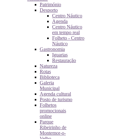
Património
Desporto
Centro Náutico
Agenda
Centro Náutico
em tempo real
Folheto - Centro
Náutico
Gastronomia
Iguarias
Restauração
Natureza
Rotas
Biblioteca
Galeria
Municipal
Agenda cultural
Posto de turismo
Folhetos
promocionais
online
Parque
Ribeirinho de
Montemor-o-
Velho