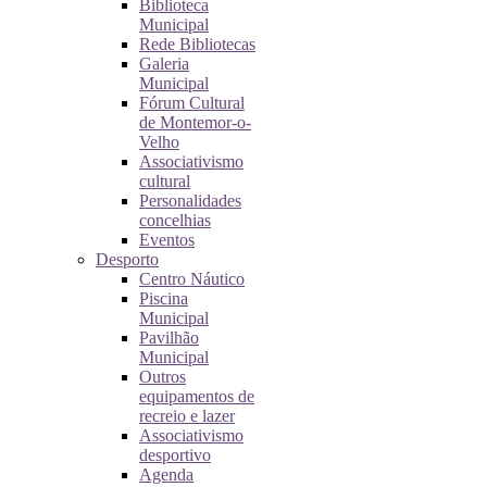
Biblioteca
Municipal
Rede Bibliotecas
Galeria
Municipal
Fórum Cultural
de Montemor-o-
Velho
Associativismo
cultural
Personalidades
concelhias
Eventos
Desporto
Centro Náutico
Piscina
Municipal
Pavilhão
Municipal
Outros
equipamentos de
recreio e lazer
Associativismo
desportivo
Agenda