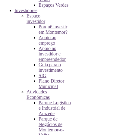
Espaços Verdes
Investidores
Espaço
investidor
Porquê investir
em Montemor?
Apoio ao
emprego
Apoio ao
investidor e
empreendedor
Guia para o
investimento
SIG
Plano Diretor
Municipal
Atividades
Económicas
Parque Logístico
e Industrial de
Arazede
Parque de
Negócios de
Montemor-o-