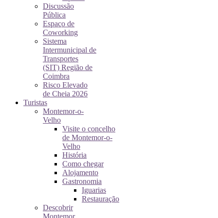
Discussão
Pública
Espaço de
Coworking
Sistema
Intermunicipal de
Transportes
(SIT) Região de
Coimbra
Risco Elevado
de Cheia 2026
Turistas
Montemor-o-
Velho
Visite o concelho
de Montemor-o-
Velho
História
Como chegar
Alojamento
Gastronomia
Iguarias
Restauração
Descobrir
Montemor