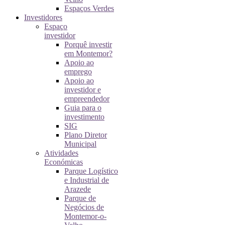
Espaços Verdes
Investidores
Espaço
investidor
Porquê investir
em Montemor?
Apoio ao
emprego
Apoio ao
investidor e
empreendedor
Guia para o
investimento
SIG
Plano Diretor
Municipal
Atividades
Económicas
Parque Logístico
e Industrial de
Arazede
Parque de
Negócios de
Montemor-o-