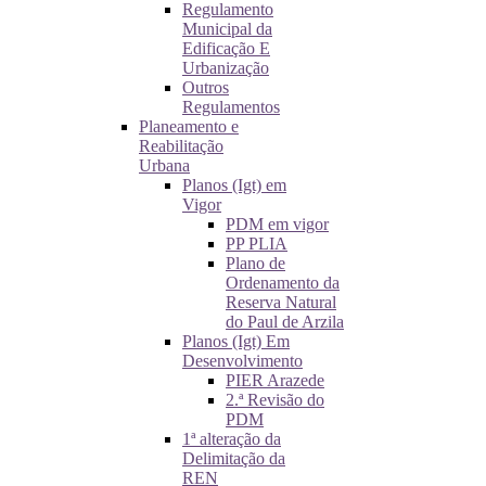
Regulamento
Municipal da
Edificação E
Urbanização
Outros
Regulamentos
Planeamento e
Reabilitação
Urbana
Planos (Igt) em
Vigor
PDM em vigor
PP PLIA
Plano de
Ordenamento da
Reserva Natural
do Paul de Arzila
Planos (Igt) Em
Desenvolvimento
PIER Arazede
2.ª Revisão do
PDM
1ª alteração da
Delimitação da
REN