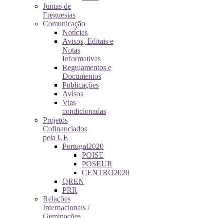
Juntas de
Freguesias
Comunicação
Notícias
Avisos, Editais e
Notas
Informativas
Regulamentos e
Documentos
Publicações
Avisos
Vias
condicionadas
Projetos
Cofinanciados
pela UE
Portugal2020
POISE
POSEUR
CENTRO2020
QREN
PRR
Relações
Internacionais /
Geminações