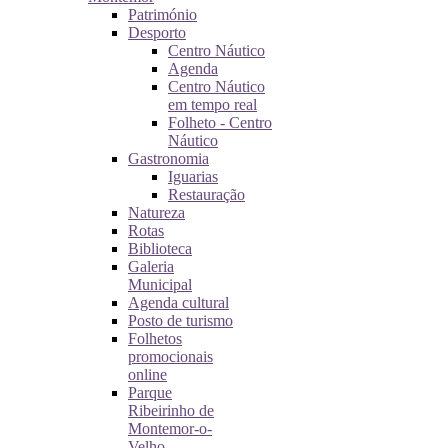
Património
Desporto
Centro Náutico
Agenda
Centro Náutico
em tempo real
Folheto - Centro
Náutico
Gastronomia
Iguarias
Restauração
Natureza
Rotas
Biblioteca
Galeria
Municipal
Agenda cultural
Posto de turismo
Folhetos
promocionais
online
Parque
Ribeirinho de
Montemor-o-
Velho