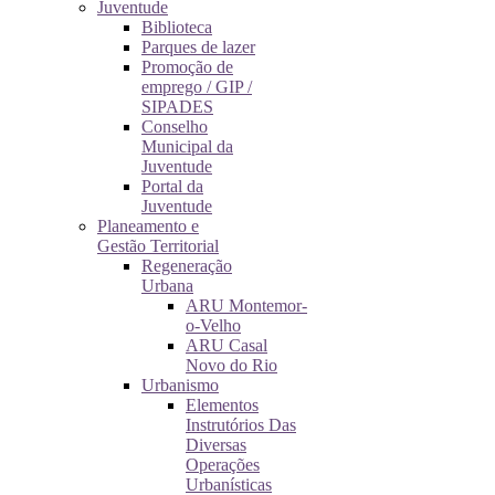
Juventude
Biblioteca
Parques de lazer
Promoção de
emprego / GIP /
SIPADES
Conselho
Municipal da
Juventude
Portal da
Juventude
Planeamento e
Gestão Territorial
Regeneração
Urbana
ARU Montemor-
o-Velho
ARU Casal
Novo do Rio
Urbanismo
Elementos
Instrutórios Das
Diversas
Operações
Urbanísticas