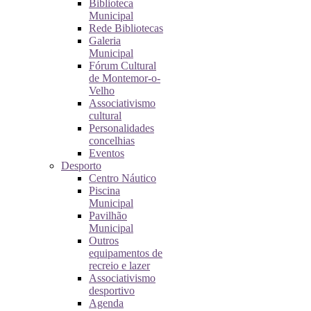
Biblioteca
Municipal
Rede Bibliotecas
Galeria
Municipal
Fórum Cultural
de Montemor-o-
Velho
Associativismo
cultural
Personalidades
concelhias
Eventos
Desporto
Centro Náutico
Piscina
Municipal
Pavilhão
Municipal
Outros
equipamentos de
recreio e lazer
Associativismo
desportivo
Agenda