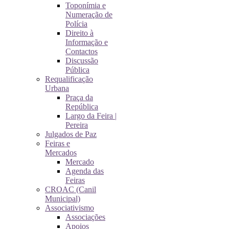
Toponímia e
Numeração de
Polícia
Direito à
Informação e
Contactos
Discussão
Pública
Requalificação
Urbana
Praça da
República
Largo da Feira |
Pereira
Julgados de Paz
Feiras e
Mercados
Mercado
Agenda das
Feiras
CROAC (Canil
Municipal)
Associativismo
Associações
Apoios