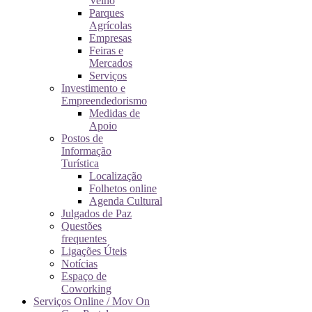
Velho
Parques
Agrícolas
Empresas
Feiras e
Mercados
Serviços
Investimento e
Empreendedorismo
Medidas de
Apoio
Postos de
Informação
Turística
Localização
Folhetos online
Agenda Cultural
Julgados de Paz
Questões
frequentes
Ligações Úteis
Notícias
Espaço de
Coworking
Serviços Online / Mov On