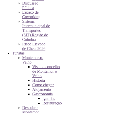
Discussão
Pública
Espaço de
Coworking
Sistema
Intermunicipal de
Transportes
(SIT) Região de
Coimbra
Risco Elevado
de Cheia 2026
Turistas
Montemor-o-
Velho
Visite o concelho
de Montemor-o-
Velho
História
Como chegar
Alojamento
Gastronomia
Iguarias
Restauração
Descobrir
Montemor