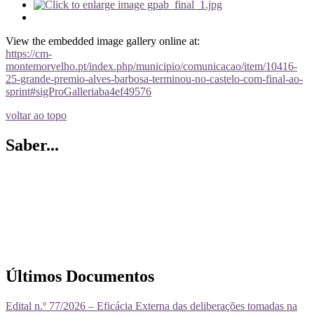
View the embedded image gallery online at:
https://cm-
montemorvelho.pt/index.php/municipio/comunicacao/item/10416-
25-grande-premio-alves-barbosa-terminou-no-castelo-com-final-ao-
sprint#sigProGalleriaba4ef49576
voltar ao topo
Saber...
Últimos Documentos
Edital n.º 77/2026 – Eficácia Externa das deliberações tomadas na