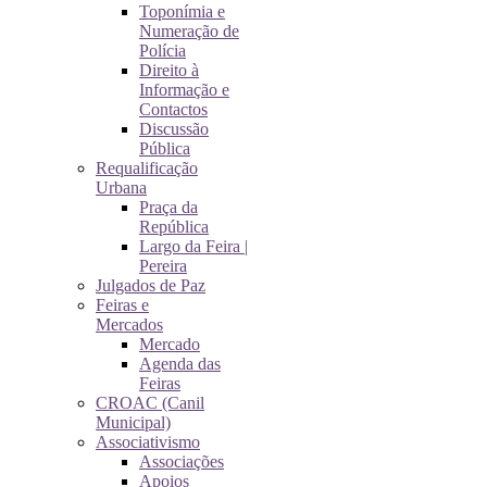
Toponímia e
Numeração de
Polícia
Direito à
Informação e
Contactos
Discussão
Pública
Requalificação
Urbana
Praça da
República
Largo da Feira |
Pereira
Julgados de Paz
Feiras e
Mercados
Mercado
Agenda das
Feiras
CROAC (Canil
Municipal)
Associativismo
Associações
Apoios