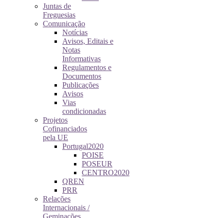
Juntas de
Freguesias
Comunicação
Notícias
Avisos, Editais e
Notas
Informativas
Regulamentos e
Documentos
Publicações
Avisos
Vias
condicionadas
Projetos
Cofinanciados
pela UE
Portugal2020
POISE
POSEUR
CENTRO2020
QREN
PRR
Relações
Internacionais /
Geminações