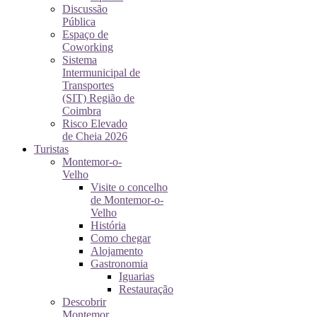
Discussão
Pública
Espaço de
Coworking
Sistema
Intermunicipal de
Transportes
(SIT) Região de
Coimbra
Risco Elevado
de Cheia 2026
Turistas
Montemor-o-
Velho
Visite o concelho
de Montemor-o-
Velho
História
Como chegar
Alojamento
Gastronomia
Iguarias
Restauração
Descobrir
Montemor