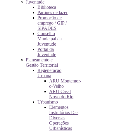
Juventude
Biblioteca
Parques de lazer
Promoção de
emprego / GIP /
SIPADES
Conselho
Municipal da
Juventude
Portal da
Juventude
Planeamento e
Gestão Territorial
Regeneração
Urbana
ARU Montemor-
o-Velho
ARU Casal
Novo do Rio
Urbanismo
Elementos
Instrutórios Das
Diversas
Operações
Urbanísticas