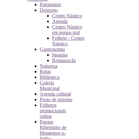
Património
Desporto
Centro Náutico
Agenda
Centro Náutico
em tempo real
Folheto - Centro
Náutico
Gastronomia
Iguarias
Restauração
Natureza
Rotas
Biblioteca
Galeria
Municipal
Agenda cultural
Posto de turismo
Folhetos
promocionais
online
Parque
Ribeirinho de
Montemor-o-
Velho