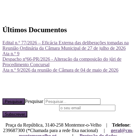
Últimos Documentos
Edital n.º 77/2026 – Eficácia Externa das deliberações tomadas na
Reunião Ordinária da Câmara Municipal de 27 de julho de 2026
Ata n.º 9
Despacho nº66-PR/2026 - Alteração da composição do júri de
Procedimento Concursal
Ata n.º 9/2026 da reunião de Câmara de 04 de maio de 2026
Pesquisar
Pesquisar
Subscreva a nossa newsletter
Praça da República, 3140-258 Montemor-o-Velho |
Telefone
:
239687300 (*Chamada para a rede fixa nacional) |
geral@cm-
montemorvelho.pt
|
Proteção de dados