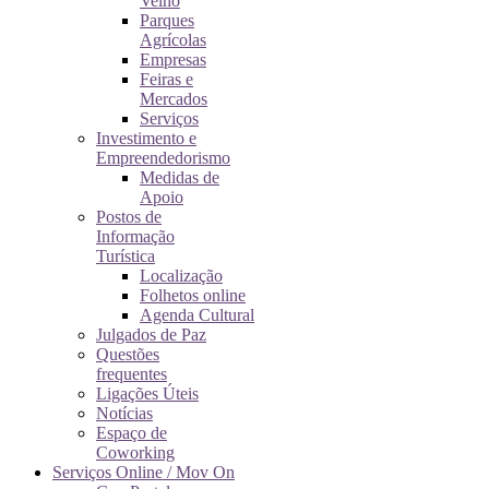
Velho
Parques
Agrícolas
Empresas
Feiras e
Mercados
Serviços
Investimento e
Empreendedorismo
Medidas de
Apoio
Postos de
Informação
Turística
Localização
Folhetos online
Agenda Cultural
Julgados de Paz
Questões
frequentes
Ligações Úteis
Notícias
Espaço de
Coworking
Serviços Online / Mov On