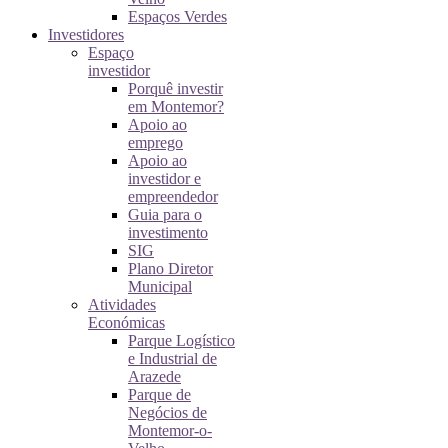
Espaços Verdes
Investidores
Espaço
investidor
Porquê investir
em Montemor?
Apoio ao
emprego
Apoio ao
investidor e
empreendedor
Guia para o
investimento
SIG
Plano Diretor
Municipal
Atividades
Económicas
Parque Logístico
e Industrial de
Arazede
Parque de
Negócios de
Montemor-o-