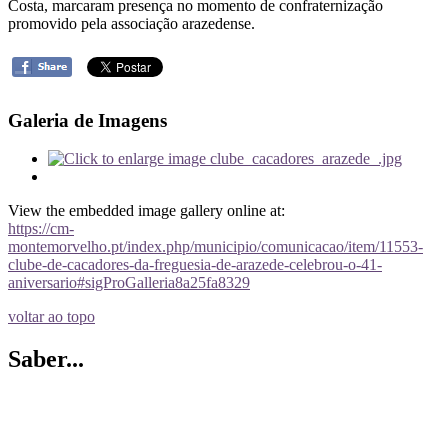
Costa, marcaram presença no momento de confraternização
promovido pela associação arazedense.
Galeria de Imagens
View the embedded image gallery online at:
https://cm-
montemorvelho.pt/index.php/municipio/comunicacao/item/11553-
clube-de-cacadores-da-freguesia-de-arazede-celebrou-o-41-
aniversario#sigProGalleria8a25fa8329
voltar ao topo
Saber...