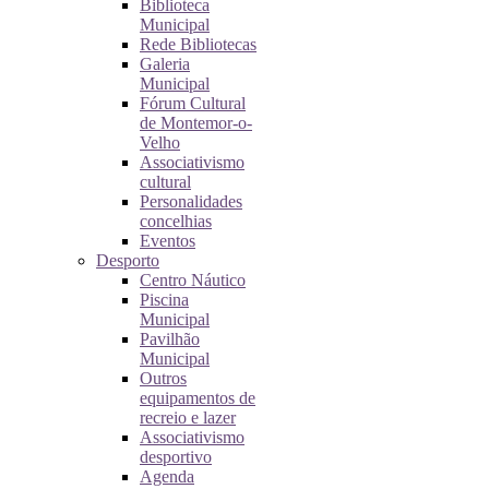
Biblioteca
Municipal
Rede Bibliotecas
Galeria
Municipal
Fórum Cultural
de Montemor-o-
Velho
Associativismo
cultural
Personalidades
concelhias
Eventos
Desporto
Centro Náutico
Piscina
Municipal
Pavilhão
Municipal
Outros
equipamentos de
recreio e lazer
Associativismo
desportivo
Agenda