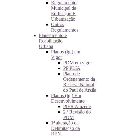
Regulamento
Municipal da
Edificação E
Urbanização
Outros
Regulamentos
Planeamento e
Reabilitação
Urbana
Planos (Igt) em
Vigor
PDM em vigor
PP PLIA
Plano de
Ordenamento da
Reserva Natural
do Paul de Arzila
Planos (Igt) Em
Desenvolvimento
PIER Arazede
2.ª Revisão do
PDM
1ª alteração da
Delimitação da
REN