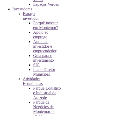
Espaços Verdes
Investidores
Espaço
investidor
Porquê investir
em Montemor?
Apoio ao
emprego
Apoio ao
investidor e
empreendedor
Guia para o
investimento
SIG
Plano Diretor
Municipal
Atividades
Económicas
Parque Logístico
e Industrial de
Arazede
Parque de
Negócios de
Montemor-o-