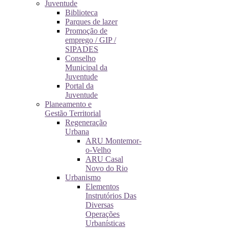
Juventude
Biblioteca
Parques de lazer
Promoção de
emprego / GIP /
SIPADES
Conselho
Municipal da
Juventude
Portal da
Juventude
Planeamento e
Gestão Territorial
Regeneração
Urbana
ARU Montemor-
o-Velho
ARU Casal
Novo do Rio
Urbanismo
Elementos
Instrutórios Das
Diversas
Operações
Urbanísticas