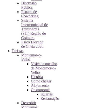
Discussão
Pública
Espaço de
Coworking
Sistema
Intermunicipal de
Transportes
(SIT) Região de
Coimbra
Risco Elevado
de Cheia 2026
Turistas
Montemor-o-
Velho
Visite o concelho
de Montemor-o-
Velho
História
Como chegar
Alojamento
Gastronomia
Iguarias
Restauração
Descobrir
Montemor