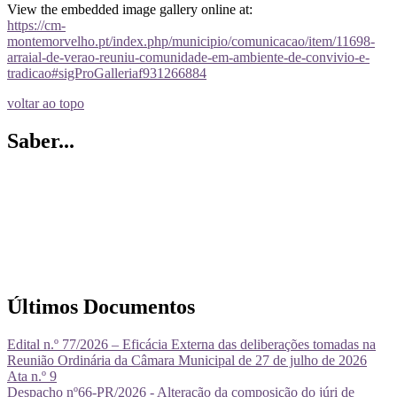
View the embedded image gallery online at:
https://cm-
montemorvelho.pt/index.php/municipio/comunicacao/item/11698-
arraial-de-verao-reuniu-comunidade-em-ambiente-de-convivio-e-
tradicao#sigProGalleriaf931266884
voltar ao topo
Saber...
Últimos Documentos
Edital n.º 77/2026 – Eficácia Externa das deliberações tomadas na
Reunião Ordinária da Câmara Municipal de 27 de julho de 2026
Ata n.º 9
Despacho nº66-PR/2026 - Alteração da composição do júri de