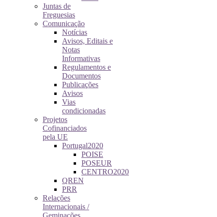
Juntas de
Freguesias
Comunicação
Notícias
Avisos, Editais e
Notas
Informativas
Regulamentos e
Documentos
Publicações
Avisos
Vias
condicionadas
Projetos
Cofinanciados
pela UE
Portugal2020
POISE
POSEUR
CENTRO2020
QREN
PRR
Relações
Internacionais /
Geminações