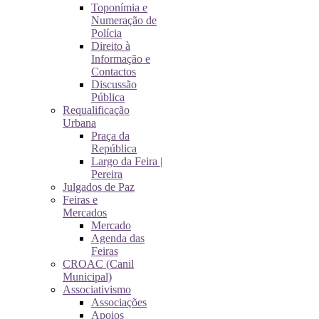
Toponímia e
Numeração de
Polícia
Direito à
Informação e
Contactos
Discussão
Pública
Requalificação
Urbana
Praça da
República
Largo da Feira |
Pereira
Julgados de Paz
Feiras e
Mercados
Mercado
Agenda das
Feiras
CROAC (Canil
Municipal)
Associativismo
Associações
Apoios