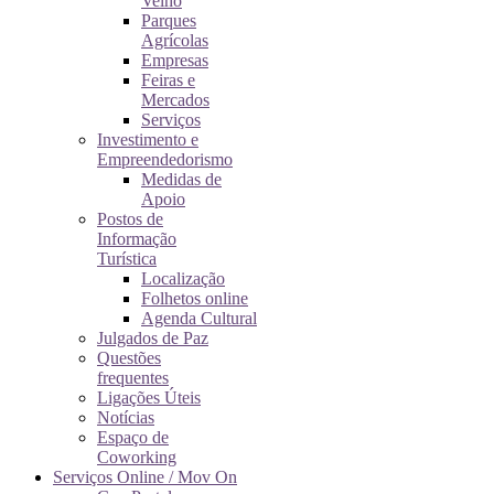
Velho
Parques
Agrícolas
Empresas
Feiras e
Mercados
Serviços
Investimento e
Empreendedorismo
Medidas de
Apoio
Postos de
Informação
Turística
Localização
Folhetos online
Agenda Cultural
Julgados de Paz
Questões
frequentes
Ligações Úteis
Notícias
Espaço de
Coworking
Serviços Online / Mov On