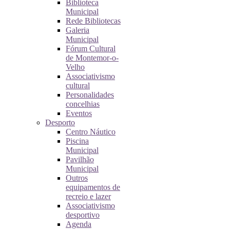
Biblioteca
Municipal
Rede Bibliotecas
Galeria
Municipal
Fórum Cultural
de Montemor-o-
Velho
Associativismo
cultural
Personalidades
concelhias
Eventos
Desporto
Centro Náutico
Piscina
Municipal
Pavilhão
Municipal
Outros
equipamentos de
recreio e lazer
Associativismo
desportivo
Agenda