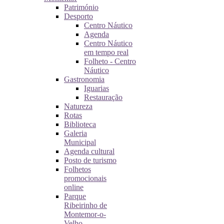
Património
Desporto
Centro Náutico
Agenda
Centro Náutico
em tempo real
Folheto - Centro
Náutico
Gastronomia
Iguarias
Restauração
Natureza
Rotas
Biblioteca
Galeria
Municipal
Agenda cultural
Posto de turismo
Folhetos
promocionais
online
Parque
Ribeirinho de
Montemor-o-
Velho