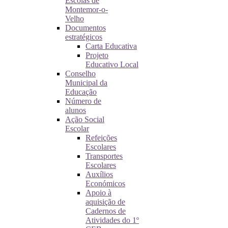
Escolas de
Montemor-o-
Velho
Documentos
estratégicos
Carta Educativa
Projeto
Educativo Local
Conselho
Municipal da
Educação
Número de
alunos
Ação Social
Escolar
Refeições
Escolares
Transportes
Escolares
Auxílios
Económicos
Apoio à
aquisição de
Cadernos de
Atividades do 1º