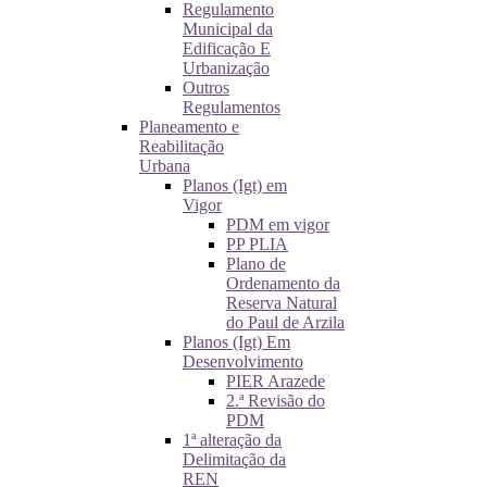
Regulamento
Municipal da
Edificação E
Urbanização
Outros
Regulamentos
Planeamento e
Reabilitação
Urbana
Planos (Igt) em
Vigor
PDM em vigor
PP PLIA
Plano de
Ordenamento da
Reserva Natural
do Paul de Arzila
Planos (Igt) Em
Desenvolvimento
PIER Arazede
2.ª Revisão do
PDM
1ª alteração da
Delimitação da
REN