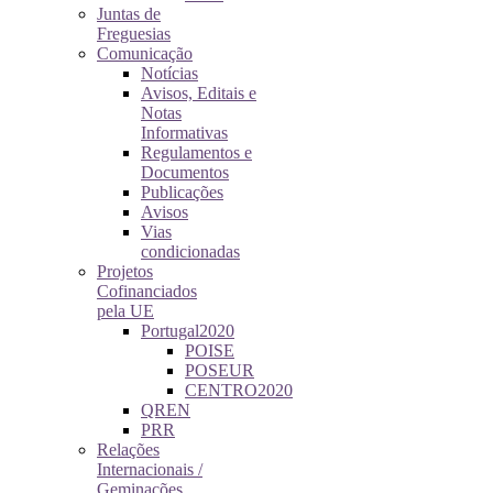
Juntas de
Freguesias
Comunicação
Notícias
Avisos, Editais e
Notas
Informativas
Regulamentos e
Documentos
Publicações
Avisos
Vias
condicionadas
Projetos
Cofinanciados
pela UE
Portugal2020
POISE
POSEUR
CENTRO2020
QREN
PRR
Relações
Internacionais /
Geminações