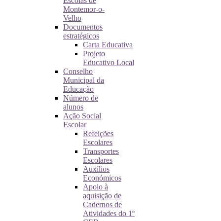
Escolas de
Montemor-o-
Velho
Documentos
estratégicos
Carta Educativa
Projeto
Educativo Local
Conselho
Municipal da
Educação
Número de
alunos
Ação Social
Escolar
Refeições
Escolares
Transportes
Escolares
Auxílios
Económicos
Apoio à
aquisição de
Cadernos de
Atividades do 1º