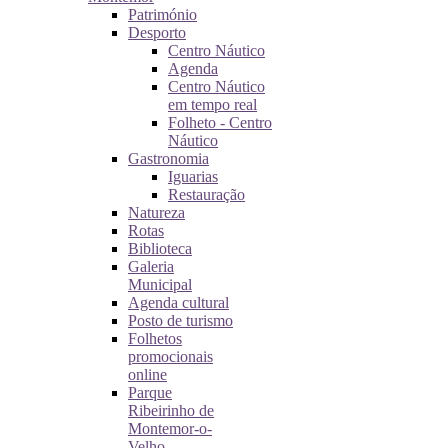
Património
Desporto
Centro Náutico
Agenda
Centro Náutico
em tempo real
Folheto - Centro
Náutico
Gastronomia
Iguarias
Restauração
Natureza
Rotas
Biblioteca
Galeria
Municipal
Agenda cultural
Posto de turismo
Folhetos
promocionais
online
Parque
Ribeirinho de
Montemor-o-
Velho