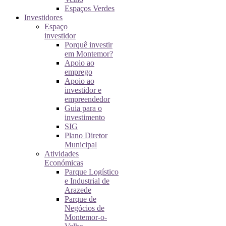
Espaços Verdes
Investidores
Espaço
investidor
Porquê investir
em Montemor?
Apoio ao
emprego
Apoio ao
investidor e
empreendedor
Guia para o
investimento
SIG
Plano Diretor
Municipal
Atividades
Económicas
Parque Logístico
e Industrial de
Arazede
Parque de
Negócios de
Montemor-o-