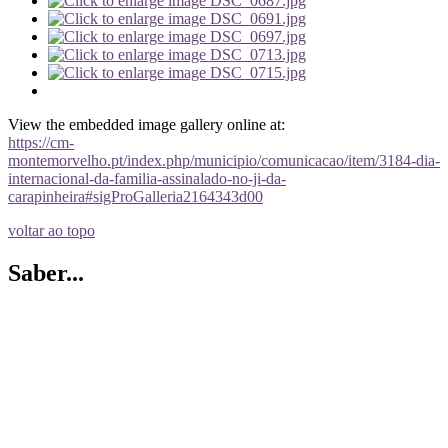
View the embedded image gallery online at:
https://cm-
montemorvelho.pt/index.php/municipio/comunicacao/item/3184-dia-
internacional-da-familia-assinalado-no-ji-da-
carapinheira#sigProGalleria2164343d00
voltar ao topo
Saber...