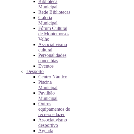
Biblioteca
Municipal
Rede Bibliotecas
Galeria
Municipal
Fórum Cultural
de Montemor-o-
Velho
Associativismo
cultural
Personalidades
concelhias
Eventos
Desporto
Centro Náutico
Piscina
Municipal
Pavilhão
Municipal
Outros
equipamentos de
recreio e lazer
Associativismo
desportivo
Agenda