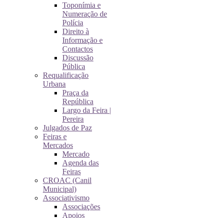
Toponímia e
Numeração de
Polícia
Direito à
Informação e
Contactos
Discussão
Pública
Requalificação
Urbana
Praça da
República
Largo da Feira |
Pereira
Julgados de Paz
Feiras e
Mercados
Mercado
Agenda das
Feiras
CROAC (Canil
Municipal)
Associativismo
Associações
Apoios