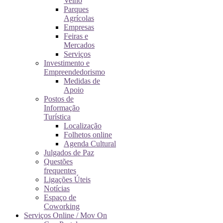
Velho
Parques
Agrícolas
Empresas
Feiras e
Mercados
Serviços
Investimento e
Empreendedorismo
Medidas de
Apoio
Postos de
Informação
Turística
Localização
Folhetos online
Agenda Cultural
Julgados de Paz
Questões
frequentes
Ligações Úteis
Notícias
Espaço de
Coworking
Serviços Online / Mov On