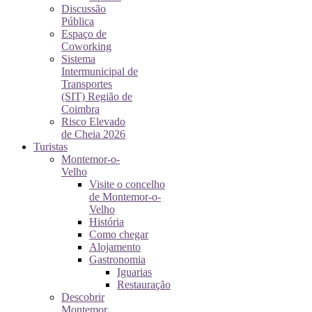
Discussão
Pública
Espaço de
Coworking
Sistema
Intermunicipal de
Transportes
(SIT) Região de
Coimbra
Risco Elevado
de Cheia 2026
Turistas
Montemor-o-
Velho
Visite o concelho
de Montemor-o-
Velho
História
Como chegar
Alojamento
Gastronomia
Iguarias
Restauração
Descobrir
Montemor