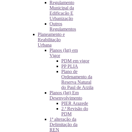
Regulamento
Municipal da
Edificação E
Urbanização
Outros
Regulamentos
Planeamento e
Reabilitação
Urbana
Planos (Igt) em
Vigor
PDM em vigor
PP PLIA
Plano de
Ordenamento da
Reserva Natural
do Paul de Arzila
Planos (Igt) Em
Desenvolvimento
PIER Arazede
2.ª Revisão do
PDM
1ª alteração da
Delimitação da
REN