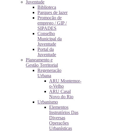
Juventude
Biblioteca
Parques de lazer
Promoção de
emprego / GIP /
SIPADES
Conselho
Municipal da
Juventude
Portal da
Juventude
Planeamento e
Gestão Territorial
Regeneração
Urbana
ARU Montemor-
o-Velho
ARU Casal
Novo do Rio
Urbanismo
Elementos
Instrutórios Das
Diversas
Operações
Urbanísticas