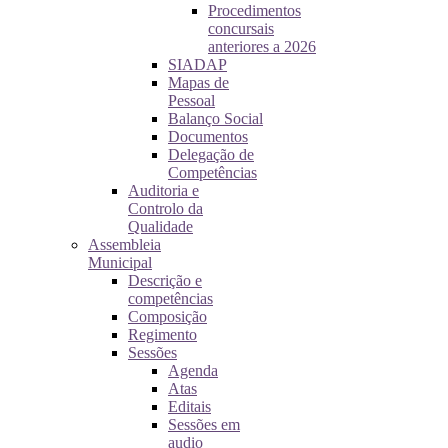
Procedimentos
concursais
anteriores a 2026
SIADAP
Mapas de
Pessoal
Balanço Social
Documentos
Delegação de
Competências
Auditoria e
Controlo da
Qualidade
Assembleia
Municipal
Descrição e
competências
Composição
Regimento
Sessões
Agenda
Atas
Editais
Sessões em
audio