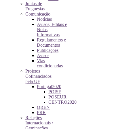
Juntas de
Freguesias
Comunicação
Notícias
Avisos, Editais e
Notas
Informativas
Regulamentos e
Documentos
Publicações
Avisos
Vias
condicionadas
Projetos
Cofinanciados
pela UE
Portugal2020
POISE
POSEUR
CENTRO2020
QREN
PRR
Relações
Internacionais /
Geminações