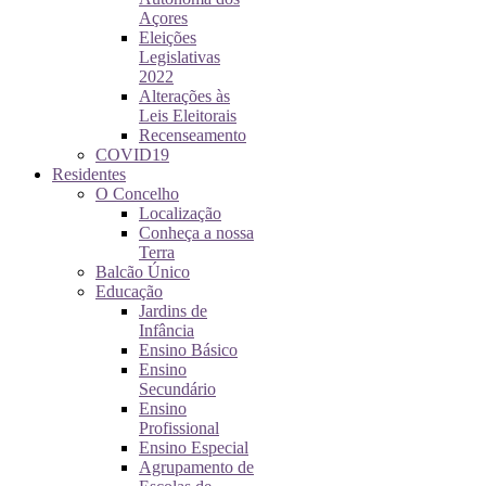
Açores
Eleições
Legislativas
2022
Alterações às
Leis Eleitorais
Recenseamento
COVID19
Residentes
O Concelho
Localização
Conheça a nossa
Terra
Balcão Único
Educação
Jardins de
Infância
Ensino Básico
Ensino
Secundário
Ensino
Profissional
Ensino Especial
Agrupamento de