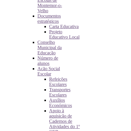
Escolas de
Montemor-o-
Velho
Documentos
estratégicos
Carta Educativa
Projeto
Educativo Local
Conselho
Municipal da
Educação
Número de
alunos
Ação Social
Escolar
Refeições
Escolares
Transportes
Escolares
Auxílios
Económicos
Apoio à
aquisição de
Cadernos de
Atividades do 1º