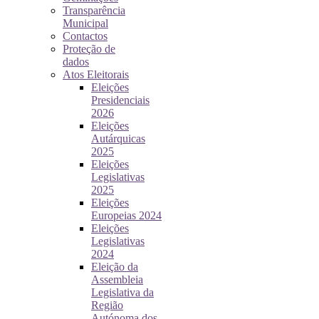
Transparência
Municipal
Contactos
Proteção de
dados
Atos Eleitorais
Eleições
Presidenciais
2026
Eleições
Autárquicas
2025
Eleições
Legislativas
2025
Eleições
Europeias 2024
Eleições
Legislativas
2024
Eleição da
Assembleia
Legislativa da
Região
Autónoma dos