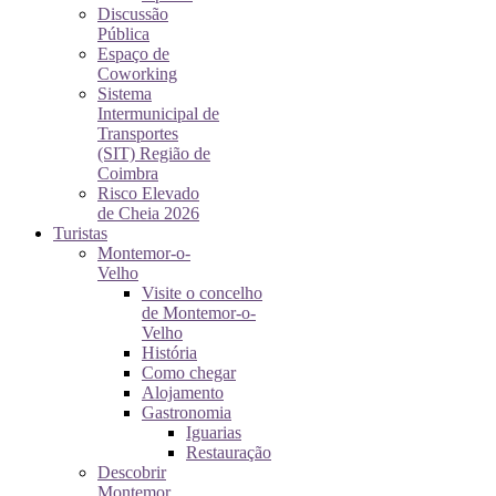
Discussão
Pública
Espaço de
Coworking
Sistema
Intermunicipal de
Transportes
(SIT) Região de
Coimbra
Risco Elevado
de Cheia 2026
Turistas
Montemor-o-
Velho
Visite o concelho
de Montemor-o-
Velho
História
Como chegar
Alojamento
Gastronomia
Iguarias
Restauração
Descobrir
Montemor