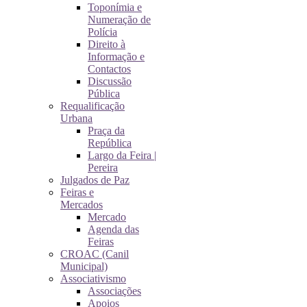
Toponímia e
Numeração de
Polícia
Direito à
Informação e
Contactos
Discussão
Pública
Requalificação
Urbana
Praça da
República
Largo da Feira |
Pereira
Julgados de Paz
Feiras e
Mercados
Mercado
Agenda das
Feiras
CROAC (Canil
Municipal)
Associativismo
Associações
Apoios