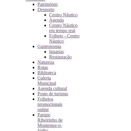
Património
Desporto
Centro Náutico
Agenda
Centro Náutico
em tempo real
Folheto - Centro
Náutico
Gastronomia
Iguarias
Restauração
Natureza
Rotas
Biblioteca
Galeria
Municipal
Agenda cultural
Posto de turismo
Folhetos
promocionais
online
Parque
Ribeirinho de
Montemor-o-
Velho