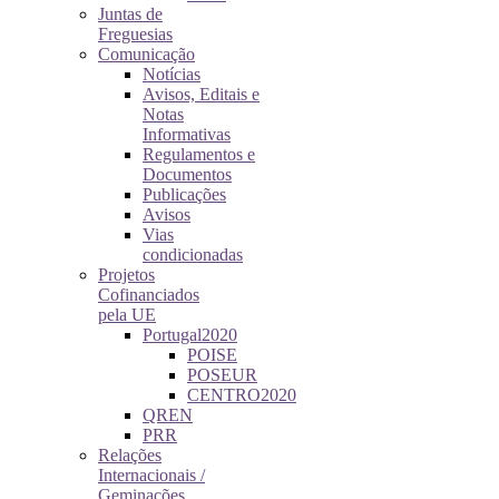
Juntas de
Freguesias
Comunicação
Notícias
Avisos, Editais e
Notas
Informativas
Regulamentos e
Documentos
Publicações
Avisos
Vias
condicionadas
Projetos
Cofinanciados
pela UE
Portugal2020
POISE
POSEUR
CENTRO2020
QREN
PRR
Relações
Internacionais /
Geminações