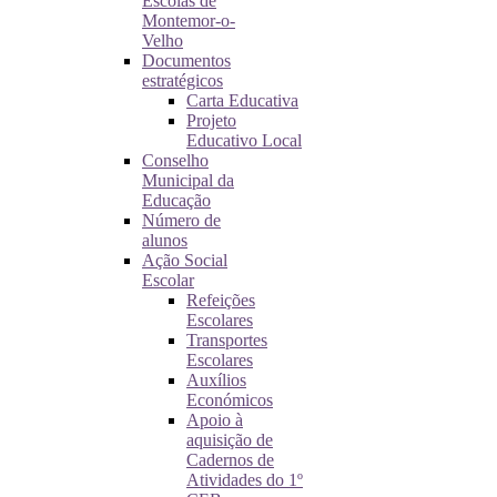
Escolas de
Montemor-o-
Velho
Documentos
estratégicos
Carta Educativa
Projeto
Educativo Local
Conselho
Municipal da
Educação
Número de
alunos
Ação Social
Escolar
Refeições
Escolares
Transportes
Escolares
Auxílios
Económicos
Apoio à
aquisição de
Cadernos de
Atividades do 1º