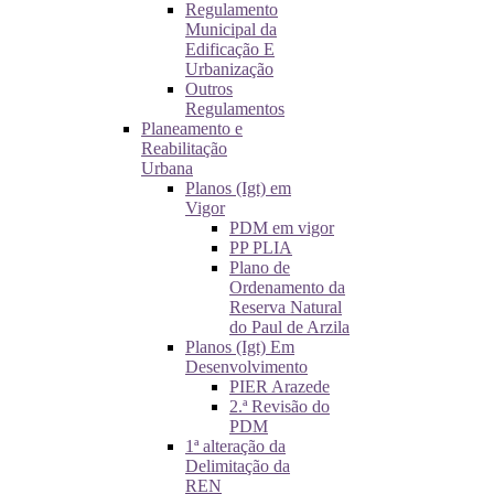
Regulamento
Municipal da
Edificação E
Urbanização
Outros
Regulamentos
Planeamento e
Reabilitação
Urbana
Planos (Igt) em
Vigor
PDM em vigor
PP PLIA
Plano de
Ordenamento da
Reserva Natural
do Paul de Arzila
Planos (Igt) Em
Desenvolvimento
PIER Arazede
2.ª Revisão do
PDM
1ª alteração da
Delimitação da
REN