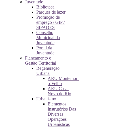
Juventude
Biblioteca
Parques de lazer
Promoção de
emprego / GIP /
SIPADES
Conselho
Municipal da
Juventude
Portal da
Juventude
Planeamento e
Gestão Territorial
Regeneração
Urbana
ARU Montemor-
o-Velho
ARU Casal
Novo do Rio
Urbanismo
Elementos
Instrutórios Das
Diversas
Operações
Urbanísticas