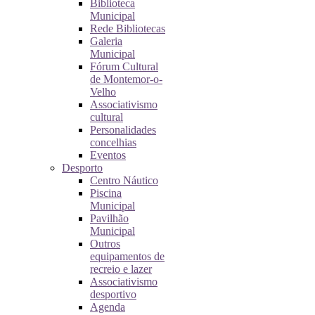
Biblioteca
Municipal
Rede Bibliotecas
Galeria
Municipal
Fórum Cultural
de Montemor-o-
Velho
Associativismo
cultural
Personalidades
concelhias
Eventos
Desporto
Centro Náutico
Piscina
Municipal
Pavilhão
Municipal
Outros
equipamentos de
recreio e lazer
Associativismo
desportivo
Agenda