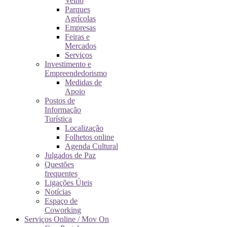
Velho
Parques
Agrícolas
Empresas
Feiras e
Mercados
Serviços
Investimento e
Empreendedorismo
Medidas de
Apoio
Postos de
Informação
Turística
Localização
Folhetos online
Agenda Cultural
Julgados de Paz
Questões
frequentes
Ligações Úteis
Notícias
Espaço de
Coworking
Serviços Online / Mov On