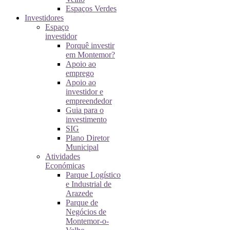
Espaços Verdes
Investidores
Espaço
investidor
Porquê investir
em Montemor?
Apoio ao
emprego
Apoio ao
investidor e
empreendedor
Guia para o
investimento
SIG
Plano Diretor
Municipal
Atividades
Económicas
Parque Logístico
e Industrial de
Arazede
Parque de
Negócios de
Montemor-o-