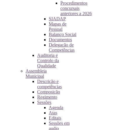
Procedimentos
concursais
anteriores a 2026
SIADAP
Mapas de
Pessoal
Balanço Social
Documentos
Delegação de
Competências
Auditoria e
Controlo da
Qualidade
Assembleia
Municipal
Descrição e
competências
Composição
Regimento
Sessões
Agenda
Atas
Editais
Sessões em
audio