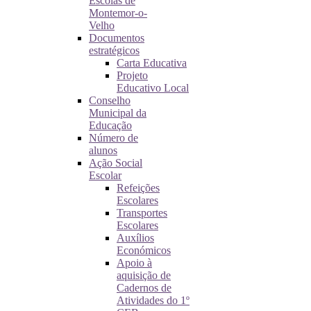
Escolas de
Montemor-o-
Velho
Documentos
estratégicos
Carta Educativa
Projeto
Educativo Local
Conselho
Municipal da
Educação
Número de
alunos
Ação Social
Escolar
Refeições
Escolares
Transportes
Escolares
Auxílios
Económicos
Apoio à
aquisição de
Cadernos de
Atividades do 1º