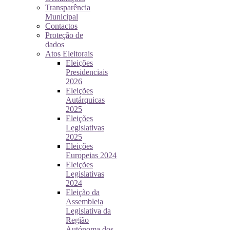
Transparência
Municipal
Contactos
Proteção de
dados
Atos Eleitorais
Eleições
Presidenciais
2026
Eleições
Autárquicas
2025
Eleições
Legislativas
2025
Eleições
Europeias 2024
Eleições
Legislativas
2024
Eleição da
Assembleia
Legislativa da
Região
Autónoma dos