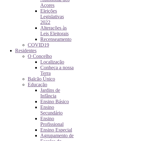
Açores
Eleições
Legislativas
2022
Alterações às
Leis Eleitorais
Recenseamento
COVID19
Residentes
O Concelho
Localização
Conheça a nossa
Terra
Balcão Único
Educação
Jardins de
Infância
Ensino Básico
Ensino
Secundário
Ensino
Profissional
Ensino Especial
Agrupamento de