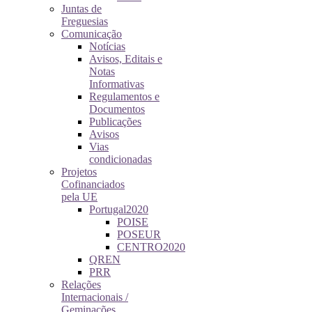
Juntas de
Freguesias
Comunicação
Notícias
Avisos, Editais e
Notas
Informativas
Regulamentos e
Documentos
Publicações
Avisos
Vias
condicionadas
Projetos
Cofinanciados
pela UE
Portugal2020
POISE
POSEUR
CENTRO2020
QREN
PRR
Relações
Internacionais /
Geminações